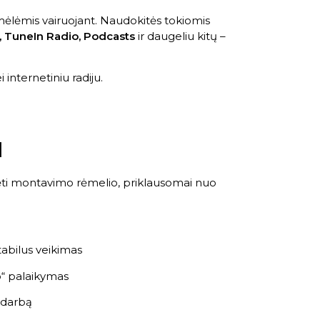
mėlėmis vairuojant. Naudokitės tokiomis
, TuneIn Radio, Podcasts
ir daugeliu kitų –
 internetiniu radiju.
I
ėti montavimo rėmelio, priklausomai nuo
tabilus veikimas
o“ palaikymas
ą darbą