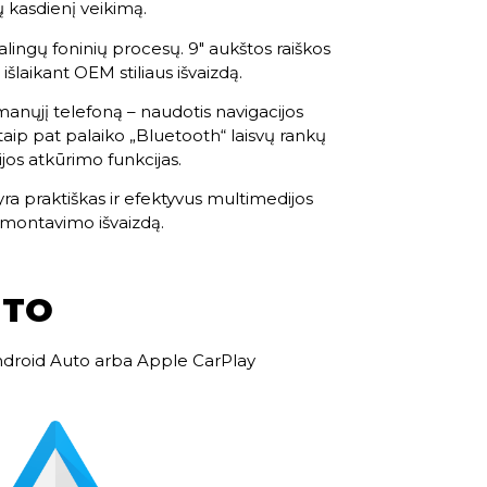
dų kasdienį veikimą.
ingų foninių procesų. 9″ aukštos raiškos
 išlaikant OEM stiliaus išvaizdą.
manųjį telefoną – naudotis navigacijos
taip pat palaiko „Bluetooth“ laisvų rankų
jos atkūrimo funkcijas.
 yra praktiškas ir efektyvus multimedijos
ę montavimo išvaizdą.
UTO
Android Auto arba Apple CarPlay