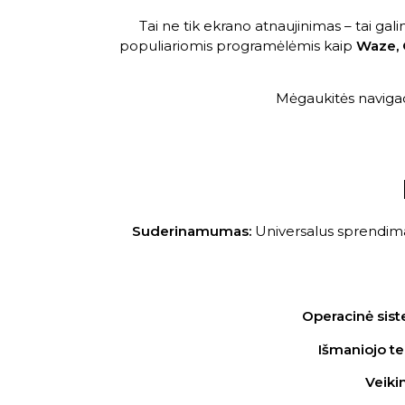
Tai ne tik ekrano atnaujinimas – tai g
populiariomis programėlėmis kaip
Waze, 
Mėgaukitės navigacij
Suderinamumas:
Universalus sprendima
Operacinė sist
Išmaniojo te
Veiki