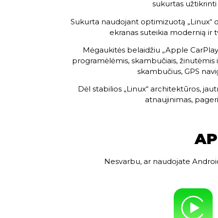
sukurtas užtikrinti
Sukurta naudojant optimizuotą „Linux“ o
ekranas suteikia modernią ir tva
Mėgaukitės belaidžiu „Apple CarPlay“ 
programėlėmis, skambučiais, žinutėmis ir
skambučius, GPS naviga
Dėl stabilios „Linux“ architektūros, jau
atnaujinimas, pageri
AP
Nesvarbu, ar naudojate Android