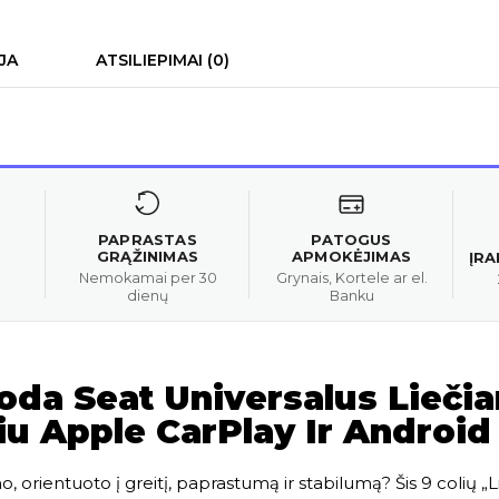
JA
ATSILIEPIMAI (0)
PAPRASTAS
PATOGUS
GRĄŽINIMAS
APMOKĖJIMAS
ĮR
Nemokamai per 30
Grynais, Kortele ar el.
dienų
Banku
da Seat Universalus Lieči
iu Apple CarPlay Ir Android
orientuoto į greitį, paprastumą ir stabilumą? Šis 9 colių „Li