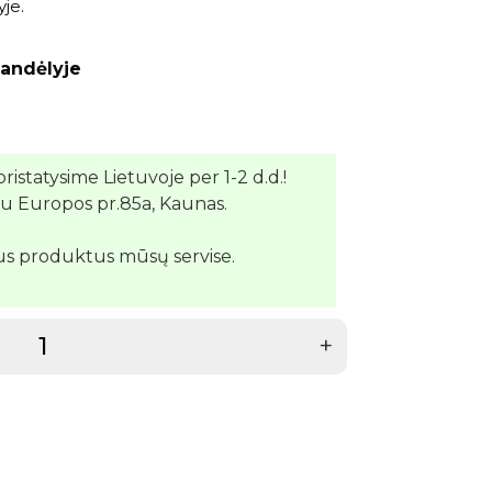
yje.
andėlyje
pristatysime Lietuvoje per 1-2 d.d.!
su Europos pr.85a, Kaunas.
us produktus mūsų servise.
+