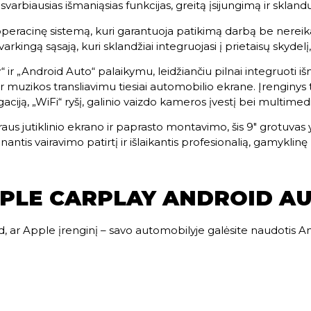
 svarbiausias išmaniąsias funkcijas, greitą įsijungimą ir sklan
peracinę sistemą, kuri garantuoja patikimą darbą be nereikal
rkingą sąsają, kuri sklandžiai integruojasi į prietaisų skydelį,
ir „Android Auto“ palaikymu, leidžiančiu pilnai integruoti iš
 muzikos transliavimu tiesiai automobilio ekrane. Įrenginys 
ciją, „WiFi“ ryšį, galinio vaizdo kameros įvestį bei multimedi
traus jutiklinio ekrano ir paprasto montavimo, šis 9″ grotuvas
nantis vairavimo patirtį ir išlaikantis profesionalią, gamyklin
PLE CARPLAY ANDROID A
, ar Apple įrenginį – savo automobilyje galėsite naudotis 