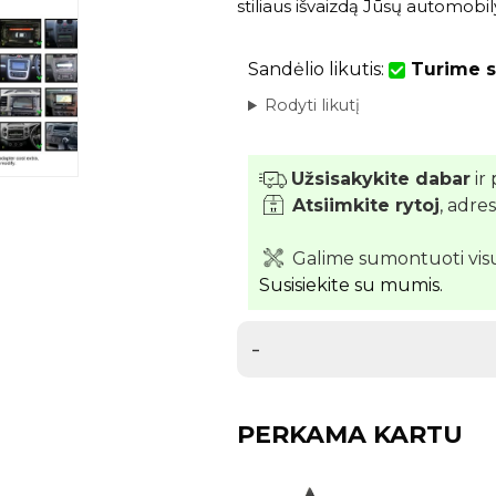
stiliaus išvaizdą Jūsų automobil
Sandėlio likutis:
Turime s
Rodyti likutį
Užsisakykite dabar
ir 
Atsiimkite rytoj
, adre
Galime sumontuoti vis
Susisiekite su mumis.
-
PERKAMA KARTU