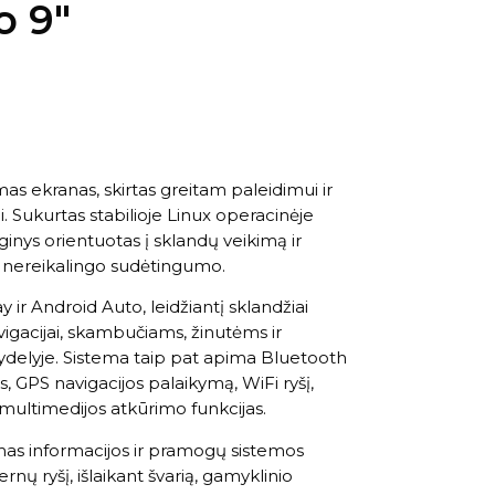
o 9″
mas ekranas, skirtas greitam paleidimui ir
 Sukurtas stabilioje Linux operacinėje
ginys orientuotas į sklandų veikimą ir
e nereikalingo sudėtingumo.
y ir Android Auto, leidžiantį sklandžiai
vigacijai, skambučiams, žinutėms ir
skydelyje. Sistema taip pat apima Bluetooth
, GPS navigacijos palaikymą, WiFi ryšį,
 multimedijos atkūrimo funkcijas.
mas informacijos ir pramogų sistemos
rnų ryšį, išlaikant švarią, gamyklinio