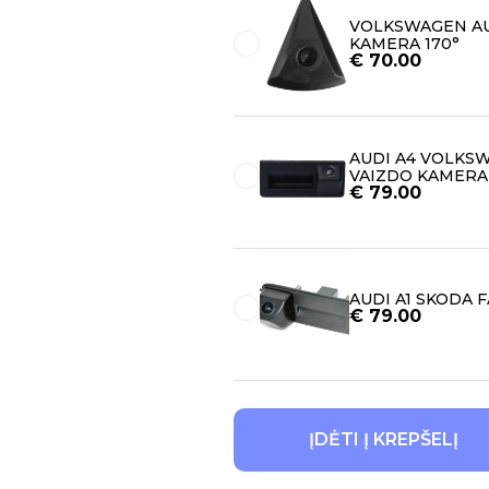
VOLKSWAGEN AU
KAMERA 170°
€
70.00
AUDI A4 VOLKS
VAIZDO KAMERA
€
79.00
AUDI A1 SKODA 
€
79.00
ĮDĖTI Į KREPŠELĮ