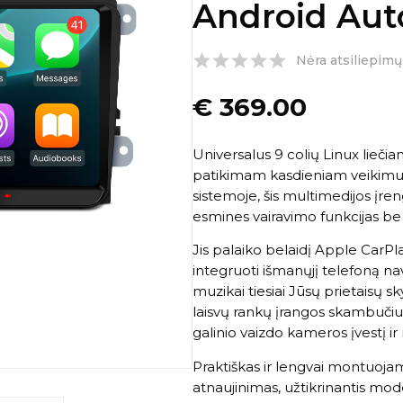
Android Aut
Nėra atsiliepimų
€
369.00
Universalus 9 colių Linux liečia
patikimam kasdieniam veikimui.
sistemoje, šis multimedijos įren
esmines vairavimo funkcijas b
Jis palaiko belaidį Apple CarPla
integruoti išmanųjį telefoną na
muzikai tiesiai Jūsų prietaisų 
laisvų rankų įrangos skambučius
galinio vaizdo kameros įvestį ir
Praktiškas ir lengvai montuoja
atnaujinimas, užtikrinantis mode