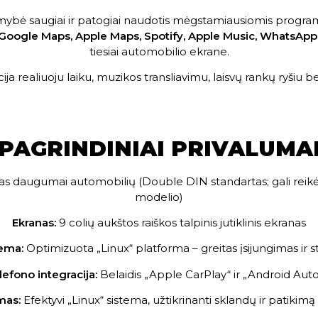
alimybė saugiai ir patogiai naudotis mėgstamiausiomis progra
Google Maps, Apple Maps, Spotify, Apple Music, WhatsApp
tiesiai automobilio ekrane.
a realiuoju laiku, muzikos transliavimu, laisvų rankų ryšiu bei
PAGRINDINIAI PRIVALUMA
s daugumai automobilių (Double DIN standartas; gali reik
modelio)
Ekranas:
9 colių aukštos raiškos talpinis jutiklinis ekranas
ema:
Optimizuota „Linux“ platforma – greitas įsijungimas ir s
lefono integracija:
Belaidis „Apple CarPlay“ ir „Android Aut
mas:
Efektyvi „Linux“ sistema, užtikrinanti sklandų ir patikim