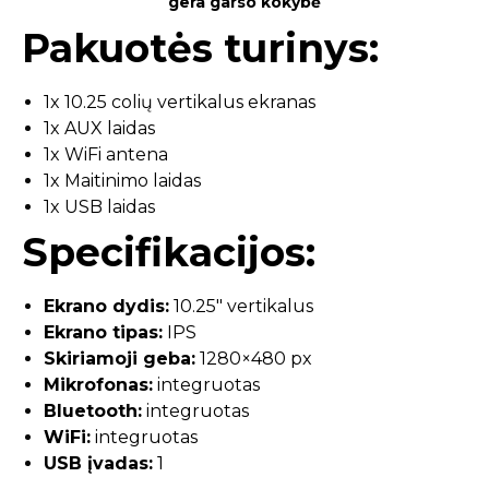
gera garso kokybė
Pakuotės turinys:
1x 10.25 colių vertikalus ekranas
1x AUX laidas
1x WiFi antena
1x Maitinimo laidas
1x USB laidas
Specifikacijos:
Ekrano dydis:
10.25″ vertikalus
Ekrano tipas:
IPS
Skiriamoji geba:
1280×480 px
Mikrofonas:
integruotas
Bluetooth:
integruotas
WiFi:
integruotas
USB įvadas:
1