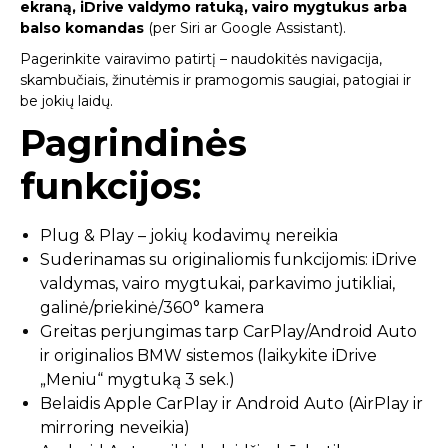
ekraną, iDrive valdymo ratuką, vairo mygtukus arba
balso komandas
(per Siri ar Google Assistant).
Pagerinkite vairavimo patirtį – naudokitės navigacija,
skambučiais, žinutėmis ir pramogomis saugiai, patogiai ir
be jokių laidų.
Pagrindinės
funkcijos:
Plug & Play – jokių kodavimų nereikia
Suderinamas su originaliomis funkcijomis: iDrive
valdymas, vairo mygtukai, parkavimo jutikliai,
galinė/priekinė/360° kamera
Greitas perjungimas tarp CarPlay/Android Auto
ir originalios BMW sistemos (laikykite iDrive
„Meniu“ mygtuką 3 sek.)
Belaidis Apple CarPlay ir Android Auto (AirPlay ir
mirroring neveikia)