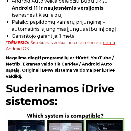
Android Auto veikia belaidžiu būdu tik su
Android 11 ir naujesnėmis versijomis
(senesnės tik su laidu)
Palaiko papildomų kamerų prijungimą –
automatinis įsijungimas įjungus atbulinį bėgį
Gamintojo garantija: 1 metai
*DĖMESIO:
Šis ekranas veikia Linux sistemoje ir
neturi
Android OS.
Negalima diegti programėlių ar žiūrėti YouTube /
Netflix. Ekranas valdo tik CarPlay / Android Auto
sąsają. Originali BMW sistema valdoma per iDrive
valdiklį.
Suderinamos iDrive
sistemos: