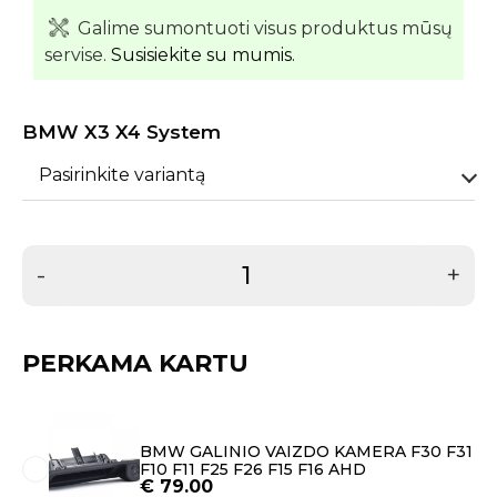
Galime sumontuoti visus produktus mūsų
servise.
Susisiekite su mumis.
BMW X3 X4 System
Pasirinkite variantą
-
+
PERKAMA KARTU
BMW GALINIO VAIZDO KAMERA F30 F31
F10 F11 F25 F26 F15 F16 AHD
€
79.00