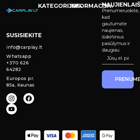
NAUJIENLAIŠ
KATEGORIJOS
INFORMACIJA
Prenumeruokite,
Carplay &
Pirkimas ir
kad
Android Auto
pristatymas
gautumėte
Ekranai
naujienas,
SUSISIEKITE
Privatumo
išskirtinius
Priekinio
politika
pasiūlymus ir
info@carplay.lt
galinio vaizdo
daugiau
kameros ir
Prekių
Whatsapp
sistemos
grąžinimas ir
+370 626
garantija
64282
Mercedes
Europos pr.
PRENUME
salono LED
85a, Kaunas
apšvietimas
Carplay ir
Android Auto
moduliai
originaliam
ekranui