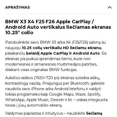
APRAŠYMAS
BMW X3 X4 F25 F26 Apple CarPlay /
Android Auto vertikalus liečiamas ekranas
10.25″ colio
Patobulinkite savo BMW X3 arba X4 (F25/F26) saloną su
naujuoju
10.25 colių vertikaliu HD liečiamu ekranu
,
palaikančiu
belaidį Apple CarPlay ir Android Auto
. Šis
ekranas yra puikus sprendimas tiems, kurie nori
modernesnės ir išmanesnės multimedijos patirties,
išlaikant visas originalias BMW funkcijas.
Aukštos raiškos (1920×720 px) ekranas suteikia aiškų,
kontrastingą vaizdą. Prisijungus per Bluetooth, galėsite
naudotis savo iPhone arba Android telefonu ir valdyti
tokias programėles kaip Google Maps, Waze, Spotify,
WhatsApp, Apple Music, Deezer ir kt. – viskas integruota
tiesiai į jūsų automobilio ekraną.
Valdymas paprastas ir intuityvus – naudokite
liečiamą