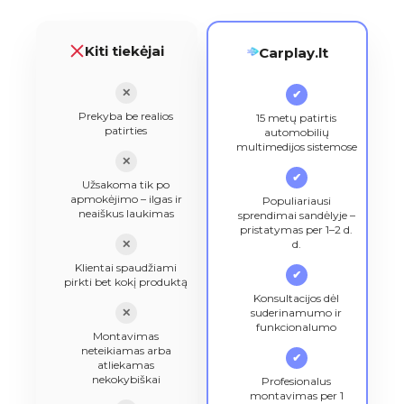
Kiti tiekėjai
Carplay.lt
✕
✔
Prekyba be realios
15 metų patirtis
patirties
automobilių
multimedijos sistemose
✕
✔
Užsakoma tik po
apmokėjimo – ilgas ir
Populiariausi
neaiškus laukimas
sprendimai sandėlyje –
pristatymas per 1–2 d.
✕
d.
Klientai spaudžiami
✔
pirkti bet kokį produktą
Konsultacijos dėl
✕
suderinamumo ir
funkcionalumo
Montavimas
neteikiamas arba
✔
atliekamas
nekokybiškai
Profesionalus
montavimas per 1