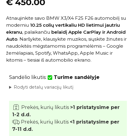
€
450.00
Atnaujinkite savo BMW X3/X4 F25 F26 automobilį su
moderniu
10.25 colių vertikaliu HD lietimui jautriu
ekranu
, palaikančiu
belaidį Apple CarPlay ir Android
Auto
. Naršykite, klausykite muzikos, siųskite žinutes ir
naudokitės mėgstamomis programėlėmis – Google
žemėlapiais, Spotify, WhatsApp, Apple Music ir
kitomis – tiesiai iš automobilio ekrano.
Sandėlio likutis:
Turime sandėlyje
Rodyti detalų variacijų likutį
Prekės, kurių likutis
>1 pristatysime per
1-2 d.d.
Prekės, kurių likutis
<1 pristatysime per
7-11 d.d.