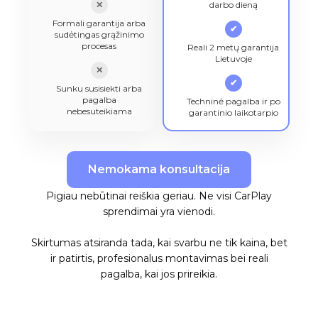
✕
darbo dieną
Formali garantija arba
✔
sudėtingas grąžinimo
procesas
Reali 2 metų garantija
Lietuvoje
✕
✔
Sunku susisiekti arba
pagalba
Techninė pagalba ir po
nebesuteikiama
garantinio laikotarpio
Nemokama konsultacija
Pigiau nebūtinai reiškia geriau. Ne visi CarPlay
sprendimai yra vienodi.
Skirtumas atsiranda tada, kai svarbu ne tik kaina, bet
ir patirtis, profesionalus montavimas bei reali
pagalba, kai jos prireikia.