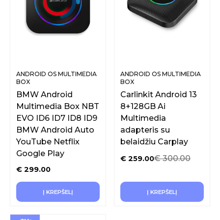
ANDROID OS MULTIMEDIA
ANDROID OS MULTIMEDIA
BOX
BOX
BMW Android
Carlinkit Android 13
Multimedia Box NBT
8+128GB Ai
EVO ID6 ID7 ID8 ID9
Multimedia
BMW Android Auto
adapteris su
YouTube Netflix
belaidžiu Carplay
Google Play
€
300.00
€
259.00
€
299.00
Į KREPŠELĮ
Į KREPŠELĮ