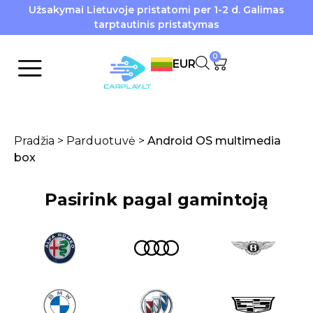
Užsakymai Lietuvoje pristatomi per 1-2 d. Galimas
tarptautinis pristatymas
0
EUR
Pradžia
>
Parduotuvė
>
Android OS multimedia
box
Pasirink pagal gamintoją