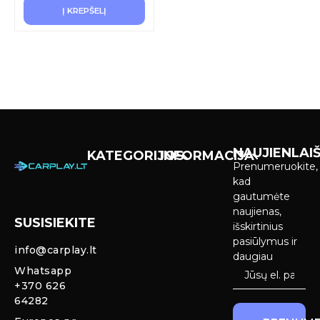
Į KREPŠELĮ
NAUJIENLAIŠ
KATEGORIJOS
INFORMACIJA
Prenumeruokite,
Carplay &
Pirkimas ir
kad
Android Auto
pristatymas
gautumėte
Ekranai
naujienas,
SUSISIEKITE
Privatumo
išskirtinius
Priekinio
politika
pasiūlymus ir
info@carplay.lt
galinio vaizdo
daugiau
kameros ir
Prekių
Whatsapp
sistemos
grąžinimas ir
+370 626
garantija
64282
Mercedes