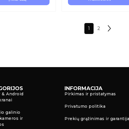
1
2
GORIJOS
INFORMACIJA
y & Android
Pirkimas ir pristatymas
kranai
Privatumo politika
io galinio
kameros ir
Prekių grąžinimas ir garantij
os