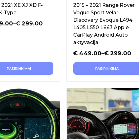
 2021 XE XJ XD F-
2015 – 2021 Range Rover
X-Type
Vogue Sport Velar
Discovery Evoque L494
9.00
–
€
299.00
L405 L550 L663 Apple
CarPlay Android Auto
aktyvacija
€
449.00
–
€
299.00
PASIRINKIMAI
PASIRINKIMAI