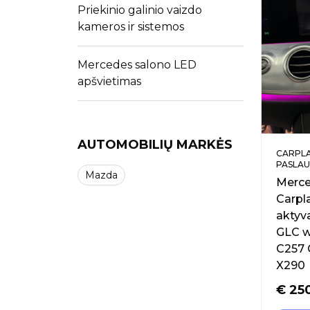
Priekinio galinio vaizdo
kameros ir sistemos
Mercedes salono LED
apšvietimas
AUTOMOBILIŲ MARKĖS
CARPLA
PASLA
Mazda
Merce
Carpl
aktyv
GLC w
C257
X290
€
25