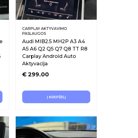
CARPLAY AKTYVAVIMO
PASLAUGOS
e
Audi MIB2.5 MH2P A3 A4
A5 A6 Q2 Q5 Q7 Q8 TT R8
5
Carplay Android Auto
Aktyvacija
€
299.00
Į KREPŠELĮ