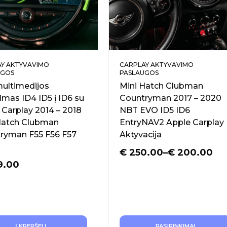
Y AKTYVAVIMO
CARPLAY AKTYVAVIMO
UGOS
PASLAUGOS
multimedijos
Mini Hatch Clubman
imas ID4 ID5 į ID6 su
Countryman 2017 – 2020
 Carplay 2014 – 2018
NBT EVO ID5 ID6
Hatch Clubman
EntryNAV2 Apple Carplay
ryman F55 F56 F57
Aktyvacija
€
250.00
–
€
200.00
9.00
Į KREPŠELĮ
PASIRINKIMAI