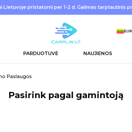
 Lietuvoje pristatomi per 1-2 d. Galimas tarptautinis p
EUR
PARDUOTUVĖ
NAUJIENOS
mo Paslaugos
Pasirink pagal gamintoją