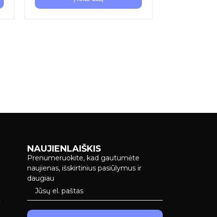
NAUJIENLAIŠKIS
Prenumeruokite, kad gautumėte
naujienas, išskirtinius pasiūlymus ir
daugiau
a