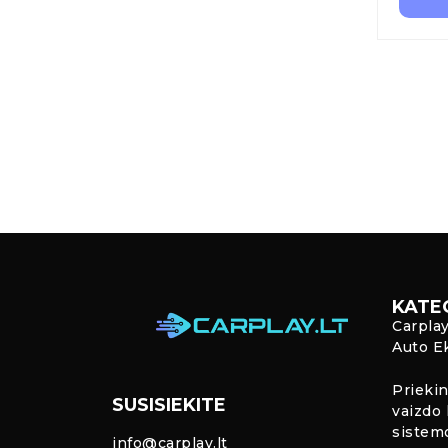
KATE
Carpla
Auto E
Priekin
SUSISIEKITE
vaizdo 
sistem
info@carplay.lt