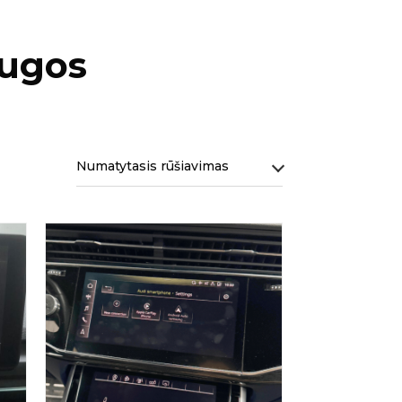
augos
Numatytasis rūšiavimas