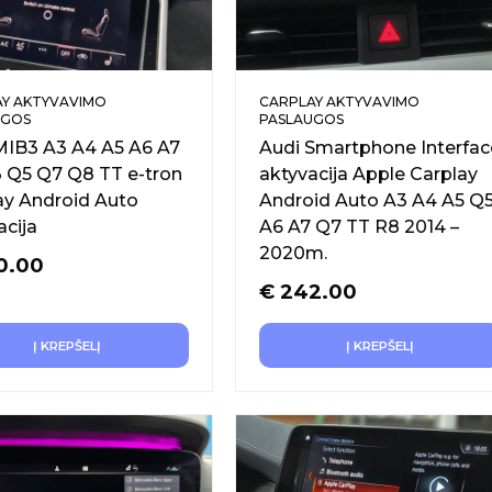
Y AKTYVAVIMO
CARPLAY AKTYVAVIMO
UGOS
PASLAUGOS
MIB3 A3 A4 A5 A6 A7
Audi Smartphone Interfac
 Q5 Q7 Q8 TT e-tron
aktyvacija Apple Carplay
ay Android Auto
Android Auto A3 A4 A5 Q
acija
A6 A7 Q7 TT R8 2014 –
2020m.
0.00
€
242.00
Į KREPŠELĮ
Į KREPŠELĮ