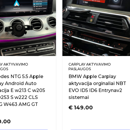
Y AKTYVAVIMO
CARPLAY AKTYVAVIMO
UGOS
PASLAUGOS
des NTG 5.5 Apple
BMW Apple Carplay
ay Android Auto
aktyvacija orginaliai NBT
acija E w213 C w205
EVO ID5 ID6 Entrynav2
253 S w222 CLS
sistemai
 G W463 AMG GT
€
149.00
0.00