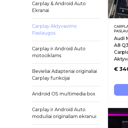
Carplay & Android Auto
Ekranai
Carplay Aktyvavimo
CARPLA
PASLA
Paslaugos
Audi 
A8 Q3
Carplay ir Android Auto
Carpl
motociklams
Aktyv
€
34
Bevieliai Adapteriai originaliai
Carplay funkcijai
Android OS multimedia box
Carplay ir Android Auto
moduliai originaliam ekranui