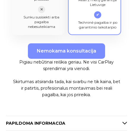
Lietuvoje
✕
✔
Sunku susisiekti arba
pagalba
Techninė pagalba ir po
nebesuteikiama
garantinio laikotarpio
Nemokama konsultacija
Pigiau nebūtinai reiškia geriau. Ne visi CarPlay
sprendimai yra vienodi.
Skirtumas atsiranda tada, kai svarbu ne tik kaina, bet
ir patirtis, profesionalus montavimas bei reali
pagalba, kai jos prireikia.
PAPILDOMA INFORMACIJA