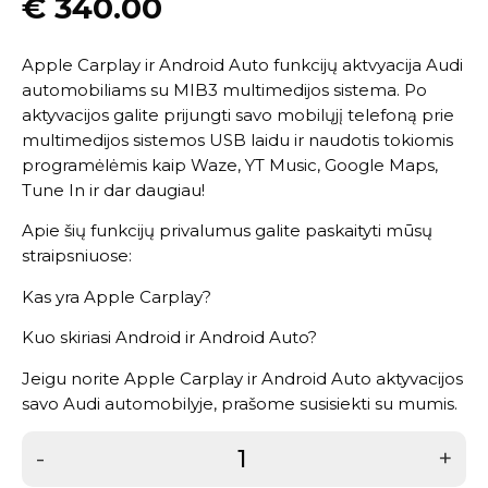
€
340.00
Apple Carplay ir Android Auto funkcijų aktvyacija Audi
automobiliams su MIB3 multimedijos sistema. Po
aktyvacijos galite prijungti savo mobilųjį telefoną prie
multimedijos sistemos USB laidu ir naudotis tokiomis
programėlėmis kaip Waze, YT Music, Google Maps,
Tune In ir dar daugiau!
Apie šių funkcijų privalumus galite paskaityti mūsų
straipsniuose:
Kas yra Apple Carplay?
Kuo skiriasi Android ir Android Auto?
Jeigu norite Apple Carplay ir Android Auto aktyvacijos
savo Audi automobilyje, prašome
susisiekti su mumis
.
-
+