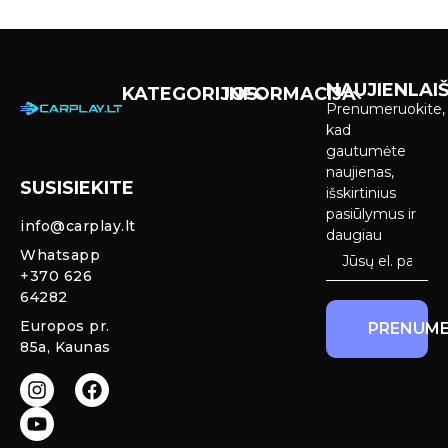
NAUJIENLAIŠ
KATEGORIJOS
INFORMACIJA
Prenumeruokite,
Carplay &
Pirkimas ir
kad
Android Auto
pristatymas
gautumėte
Ekranai
naujienas,
SUSISIEKITE
Privatumo
išskirtinius
Priekinio
politika
pasiūlymus ir
info@carplay.lt
galinio vaizdo
daugiau
kameros ir
Prekių
Whatsapp
sistemos
grąžinimas ir
+370 626
garantija
64282
Mercedes
Europos pr.
PRENUME
salono LED
85a, Kaunas
apšvietimas
Carplay ir
Android Auto
moduliai