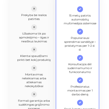
✕
✔
Prekyba be realios
15 metų patirtis
patirties
automobilių
multimedijos sistemose
✕
✔
Užsakoma tik po
apmokėjimo – ilgas ir
Populiariausi
neaiškus laukimas
sprendimai sandėlyje –
pristatymas per 1–2 d.
✕
d.
Klientai spaudžiami
✔
pirkti bet kokį produktą
Konsultacijos dėl
✕
suderinamumo ir
funkcionalumo
Montavimas
neteikiamas arba
✔
atliekamas
nekokybiškai
Profesionalus
montavimas per 1
✕
darbo dieną
Formali garantija arba
✔
sudėtingas grąžinimo
procesas
Reali 2 metų garantija