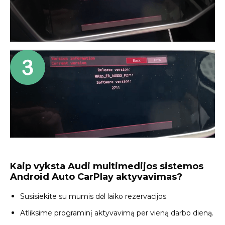
Kaip vyksta Audi multimedijos sistemos
Android Auto CarPlay aktyvavimas?
Susisiekite su mumis dėl laiko rezervacijos.
Atliksime programinį aktyvavimą per vieną darbo dieną.