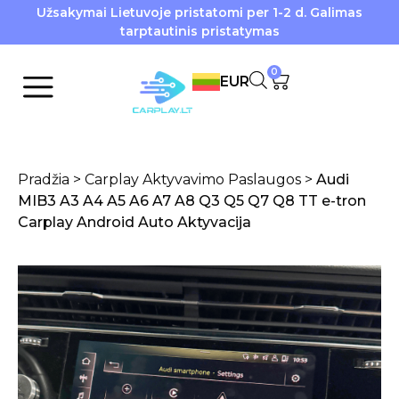
Užsakymai Lietuvoje pristatomi per 1-2 d. Galimas
tarptautinis pristatymas
0
EUR
Pradžia
>
Carplay Aktyvavimo Paslaugos
>
Audi
MIB3 A3 A4 A5 A6 A7 A8 Q3 Q5 Q7 Q8 TT e-tron
Carplay Android Auto Aktyvacija