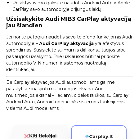
Po aktyvavimo galėsite naudotis Android Auto ir Apple
CarPlay savo automobilyje prijungus laidą.
Užsisakykite Audi MIB3 CarPlay aktyvaciją
jau šiandien
Jei norite patogiai naudotis savo telefono funkcijomis Audi
automobilyje –
Audi CarPlay aktyvacija
yra efektyvus
sprendimas. Susisiekite su mumis dėl konsultacijos arba
paslaugos užsakymo. Prie užklausos būtinai pridėkite
automobilio VIN numerį ir sistemos nuotrauką
identifikacijai.
Be Carplay aktyvacijos Audi automobiliams galime
pasiūlyti atsinaujinti multimedijos ekrana.
Audi
multimedijos ekranai
– liečiami, didelės raiškos, su Carplay,
Android Auto, Android operacinės sistemos funkcijomis
visiems Audi modeliams.
Kiti tiekėjai
Carplay.lt