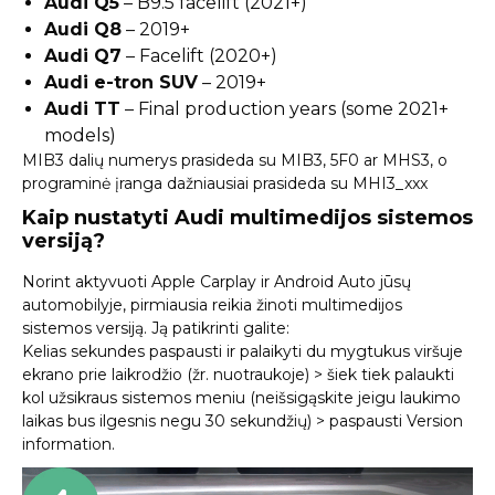
Audi Q5
– B9.5 facelift (2021+)
Audi Q8
– 2019+
Audi Q7
– Facelift (2020+)
Audi e-tron SUV
– 2019+
Audi TT
– Final production years (some 2021+
models)
MIB3 dalių numerys prasideda su MIB3, 5F0 ar MHS3, o
programinė įranga dažniausiai prasideda su MHI3_xxx
Kaip nustatyti Audi multimedijos sistemos
versiją?
Norint aktyvuoti Apple Carplay ir Android Auto jūsų
automobilyje, pirmiausia reikia žinoti multimedijos
sistemos versiją. Ją patikrinti galite:
Kelias sekundes paspausti ir palaikyti du mygtukus viršuje
ekrano prie laikrodžio (žr. nuotraukoje) > šiek tiek palaukti
kol užsikraus sistemos meniu (neišsigąskite jeigu laukimo
laikas bus ilgesnis negu 30 sekundžių) > paspausti Version
information.