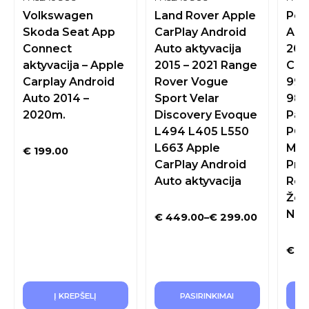
Volkswagen
Land Rover Apple
Por
Skoda Seat App
CarPlay Android
Aut
Connect
Auto aktyvacija
201
aktyvacija – Apple
2015 – 2021 Range
Cay
Carplay Android
Rover Vogue
991
Auto 2014 –
Sport Velar
981
2020m.
Discovery Evoque
Pan
L494 L405 L550
PCM
L663 Apple
Mul
€
199.00
CarPlay Android
Pro
Auto aktyvacija
Reg
Žem
Nau
€
449.00
–
€
299.00
€
29
Į KREPŠELĮ
PASIRINKIMAI