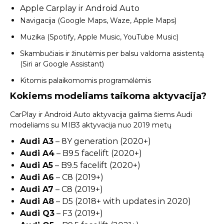
Apple Carplay ir Android Auto
Navigacija (Google Maps, Waze, Apple Maps)
Muzika (Spotify, Apple Music, YouTube Music)
Skambučiais ir žinutėmis per balsu valdoma asistentą
(Siri ar Google Assistant)
Kitomis palaikomomis programėlėmis
Kokiems modeliams taikoma aktyvacija?
CarPlay ir Android Auto aktyvacija galima šiems Audi
modeliams su MIB3 aktyvacija nuo 2019 metų
Audi A3
– 8Y generation (2020+)
Audi A4
– B9.5 facelift (2020+)
Audi A5
– B9.5 facelift (2020+)
Audi A6
– C8 (2019+)
Audi A7
– C8 (2019+)
Audi A8
– D5 (2018+ with updates in 2020)
Audi Q3
– F3 (2019+)