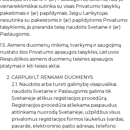
vienareikšmiškai sutinka su visais Privatumo taisyklių
pakeitimais ir (ar) papildymais. Jeigu Lankytojas
nesutinka su pakeistomis ir (ar) papildytomis Privatumo
taisyklėmis, jis praranda teisę naudotis Svetaine ir (ar)
Paslaugomis.
1.5. Asmens duomenų rinkimą, tvarkymą ir saugojimą
nustato šios Privatumo apsaugos taisyklės, Lietuvos
Respublikos asmens duomenų teisinės apsaugos
įstatymas ir kiti teisės aktai.
CARPLAY.LT RENKAMI DUOMENYS
2.1. Naudotis arba turėti galimybę visapusiškai
naudotis Svetaine ir Paslaugomis galima tik
Svetainėje atlikus registracijos procedūrą.
Registracijos procedūra atliekama paspaudus
atitinkamą nuorodą Svetainėje, užpildžius visus
privalomus registracijos formos laukelius (vardas,
pavardė, elektroninio pašto adresas, telefono