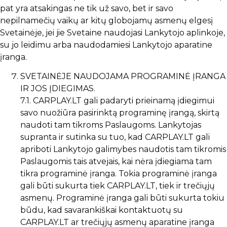
pat yra atsakingas ne tik už savo, bet ir savo
nepilnamečių vaikų ar kitų globojamų asmenų elgesį
Svetainėje, jei jie Svetaine naudojasi Lankytojo aplinkoje,
su jo leidimu arba naudodamiesi Lankytojo aparatine
įranga.
SVETAINĖJE NAUDOJAMA PROGRAMINĖ ĮRANGA
IR JOS ĮDIEGIMAS.
7.1. CARPLAY.LT gali padaryti prieinamą įdiegimui
savo nuožiūra pasirinktą programinę įrangą, skirtą
naudoti tam tikroms Paslaugoms. Lankytojas
supranta ir sutinka su tuo, kad CARPLAY.LT gali
apriboti Lankytojo galimybes naudotis tam tikromis
Paslaugomis tais atvejais, kai nėra įdiegiama tam
tikra programinė įranga. Tokia programinė įranga
gali būti sukurta tiek CARPLAY.LT, tiek ir trečiųjų
asmenų. Programinė įranga gali būti sukurta tokiu
būdu, kad savarankiškai kontaktuotų su
CARPLAY.LT ar trečiųjų asmenų aparatine įranga