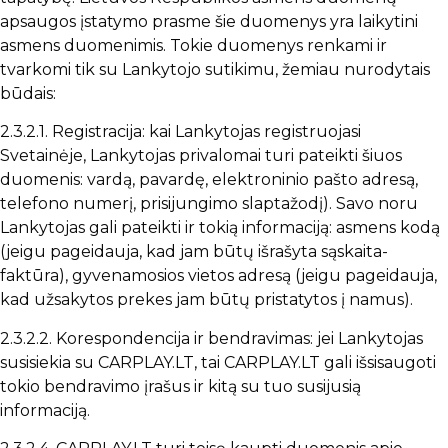
apsaugos įstatymo prasme šie duomenys yra laikytini
asmens duomenimis. Tokie duomenys renkami ir
tvarkomi tik su Lankytojo sutikimu, žemiau nurodytais
būdais:
2.3.2.1. Registracija: kai Lankytojas registruojasi
Svetainėje, Lankytojas privalomai turi pateikti šiuos
duomenis: vardą, pavardę, elektroninio pašto adresą,
telefono numerį, prisijungimo slaptažodį). Savo noru
Lankytojas gali pateikti ir tokią informaciją: asmens kodą
(jeigu pageidauja, kad jam būtų išrašyta sąskaita-
faktūra), gyvenamosios vietos adresą (jeigu pageidauja,
kad užsakytos prekes jam būtų pristatytos į namus).
2.3.2.2. Korespondencija ir bendravimas: jei Lankytojas
susisiekia su CARPLAY.LT, tai CARPLAY.LT gali išsisaugoti
tokio bendravimo įrašus ir kitą su tuo susijusią
informaciją.