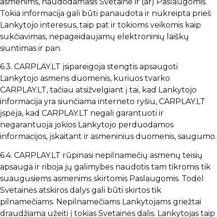
asmenims, naudodamasis Svetaine ir (ar) Paslaugomis.
Tokia informacija gali būti panaudota ir nukreipta prieš
Lankytojo interesus, taip pat ir tokioms veikomis kaip
sukčiavimas, nepageidaujamų elektroninių laiškų
siuntimas ir pan.
6.3. CARPLAY.LT įsipareigoja stengtis apsaugoti
Lankytojo asmens duomenis, kuriuos tvarko
CARPLAY.LT, tačiau atsižvelgiant į tai, kad Lankytojo
informacija yra siunčiama interneto ryšiu, CARPLAY.LT
įspėja, kad CARPLAY.LT negali garantuoti ir
negarantuoja jokios Lankytojo perduodamos
informacijos, įskaitant ir asmeninius duomenis, saugumo.
6.4. CARPLAY.LT rūpinasi nepilnamečių asmenų teisių
apsauga ir riboja jų galimybes naudotis tam tikromis tik
suaugusiems asmenims skirtomis Paslaugomis. Todėl
Svetainės atskiros dalys gali būti skirtos tik
pilnamečiams. Nepilnamečiams Lankytojams griežtai
draudžiama užeiti į tokias Svetainės dalis. Lankytojas taip