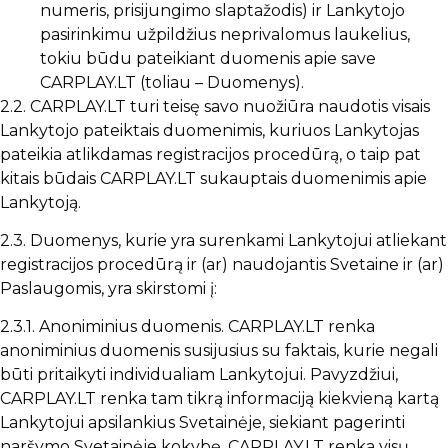
numeris, prisijungimo slaptažodis) ir Lankytojo
pasirinkimu užpildžius neprivalomus laukelius,
tokiu būdu pateikiant duomenis apie save
CARPLAY.LT (toliau – Duomenys).
2.2. CARPLAY.LT turi teisę savo nuožiūra naudotis visais
Lankytojo pateiktais duomenimis, kuriuos Lankytojas
pateikia atlikdamas registracijos procedūrą, o taip pat
kitais būdais CARPLAY.LT sukauptais duomenimis apie
Lankytoją.
2.3. Duomenys, kurie yra surenkami Lankytojui atliekant
registracijos procedūrą ir (ar) naudojantis Svetaine ir (ar)
Paslaugomis, yra skirstomi į:
2.3.1. Anoniminius duomenis. CARPLAY.LT renka
anoniminius duomenis susijusius su faktais, kurie negali
būti pritaikyti individualiam Lankytojui. Pavyzdžiui,
CARPLAY.LT renka tam tikrą informaciją kiekvieną kartą
Lankytojui apsilankius Svetainėje, siekiant pagerinti
naršymo Svetainėje kokybę. CARPLAY.LT renka visų