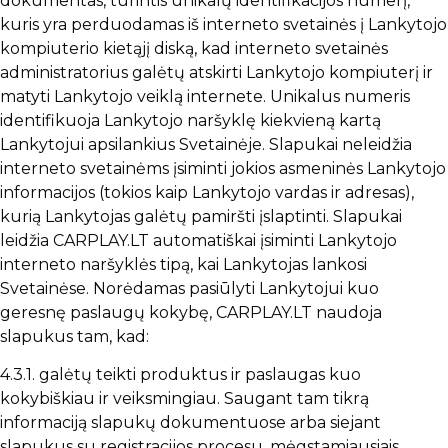
dokumentas, turintis unikalų identifikacijos numerį,
kuris yra perduodamas iš interneto svetainės į Lankytojo
kompiuterio kietąjį diską, kad interneto svetainės
administratorius galėtų atskirti Lankytojo kompiuterį ir
matyti Lankytojo veiklą internete. Unikalus numeris
identifikuoja Lankytojo naršyklę kiekvieną kartą
Lankytojui apsilankius Svetainėje. Slapukai neleidžia
interneto svetainėms įsiminti jokios asmeninės Lankytojo
informacijos (tokios kaip Lankytojo vardas ir adresas),
kurią Lankytojas galėtų pamiršti įslaptinti. Slapukai
leidžia CARPLAY.LT automatiškai įsiminti Lankytojo
interneto naršyklės tipą, kai Lankytojas lankosi
Svetainėse. Norėdamas pasiūlyti Lankytojui kuo
geresnę paslaugų kokybę, CARPLAY.LT naudoja
slapukus tam, kad:
4.3.1. galėtų teikti produktus ir paslaugas kuo
kokybiškiau ir veiksmingiau. Saugant tam tikrą
informaciją slapukų dokumentuose arba siejant
slapukus su registracijos procesu, mėgstamiausiais