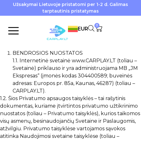
Užsakymai Lietuvoje pristatomi per 1-2 d. Galimas
tarptautinis pristatymas
0
EUR
BENDROSIOS NUOSTATOS
1.1. Internetinė svetainė www.CARPLAY.LT (toliau –
Svetainė) priklauso ir yra administruojama MB „JM
Ekspresas“ (įmonės kodas 304400589; buveinės
adresas: Europos pr. 85a, Kaunas, 46287) (toliau –
CARPLAY.LT).
1.2. Šios Privatumo apsaugos taisyklės – tai rašytinis
dokumentas, kuriame įtvirtintos privatumo užtikrinimo
nuostatos (toliau – Privatumo taisyklės), kurios taikomos
visų asmenų, besinaudojančių Svetaine ir Paslaugomis,
atžvilgiu. Privatumo taisyklėse vartojamos sąvokos
atitinka Naudojimosi svetaine taisyklėse (toliau –