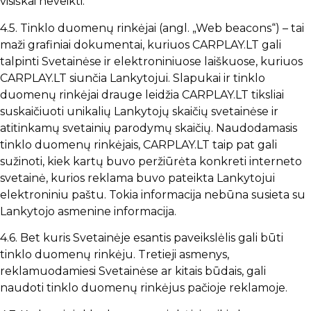
visiškai neveikti.
4.5. Tinklo duomenų rinkėjai (angl. „Web beacons“) – tai
maži grafiniai dokumentai, kuriuos CARPLAY.LT gali
talpinti Svetainėse ir elektroniniuose laiškuose, kuriuos
CARPLAY.LT siunčia Lankytojui. Slapukai ir tinklo
duomenų rinkėjai drauge leidžia CARPLAY.LT tiksliai
suskaičiuoti unikalių Lankytojų skaičių svetainėse ir
atitinkamų svetainių parodymų skaičių. Naudodamasis
tinklo duomenų rinkėjais, CARPLAY.LT taip pat gali
sužinoti, kiek kartų buvo peržiūrėta konkreti interneto
svetainė, kurios reklama buvo pateikta Lankytojui
elektroniniu paštu. Tokia informacija nebūna susieta su
Lankytojo asmenine informacija.
4.6. Bet kuris Svetainėje esantis paveikslėlis gali būti
tinklo duomenų rinkėju. Tretieji asmenys,
reklamuodamiesi Svetainėse ar kitais būdais, gali
naudoti tinklo duomenų rinkėjus pačioje reklamoje.