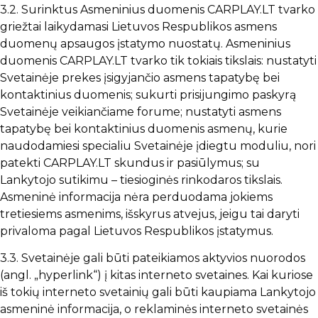
3.2. Surinktus Asmeninius duomenis CARPLAY.LT tvarko
griežtai laikydamasi Lietuvos Respublikos asmens
duomenų apsaugos įstatymo nuostatų. Asmeninius
duomenis CARPLAY.LT tvarko tik tokiais tikslais: nustatyti
Svetainėje prekes įsigyjančio asmens tapatybę bei
kontaktinius duomenis; sukurti prisijungimo paskyrą
Svetainėje veikiančiame forume; nustatyti asmens
tapatybę bei kontaktinius duomenis asmenų, kurie
naudodamiesi specialiu Svetainėje įdiegtu moduliu, nori
patekti CARPLAY.LT skundus ir pasiūlymus; su
Lankytojo sutikimu – tiesioginės rinkodaros tikslais.
Asmeninė informacija nėra perduodama jokiems
tretiesiems asmenims, išskyrus atvejus, jeigu tai daryti
privaloma pagal Lietuvos Respublikos įstatymus.
3.3. Svetainėje gali būti pateikiamos aktyvios nuorodos
(angl. „hyperlink“) į kitas interneto svetaines. Kai kuriose
iš tokių interneto svetainių gali būti kaupiama Lankytojo
asmeninė informacija, o reklaminės interneto svetainės