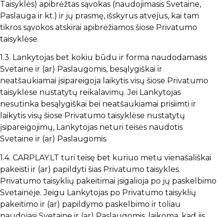
Taisyklės) apibrėžtas sąvokas (naudojimasis Svetaine,
Paslauga ir kt.) ir jų prasmę, išskyrus atvejus, kai tam
tikros sąvokos atskirai apibrėžiamos šiose Privatumo
taisyklėse.
1.3. Lankytojas bet kokiu būdu ir forma naudodamasis
Svetaine ir (ar) Paslaugomis, besąlygiškai ir
neatšaukiamai įsipareigoja laikytis visų šiose Privatumo
taisyklėse nustatytų reikalavimų. Jei Lankytojas
nesutinka besąlygiškai bei neatšaukiamai prisiimti ir
laikytis visų šiose Privatumo taisyklėse nustatytų
įsipareigojimų, Lankytojas neturi teisės naudotis
Svetaine ir (ar) Paslaugomis.
1.4. CARPLAY.LT turi teisę bet kuriuo metu vienašališkai
pakeisti ir (ar) papildyti šias Privatumo taisykles.
Privatumo taisyklių pakeitimai įsigalioja po jų paskelbimo
Svetainėje. Jeigu Lankytojas po Privatumo taisyklių
pakeitimo ir (ar) papildymo paskelbimo ir toliau
naudojasi Svetaine ir (ar) Paslaugomis, laikoma, kad jis