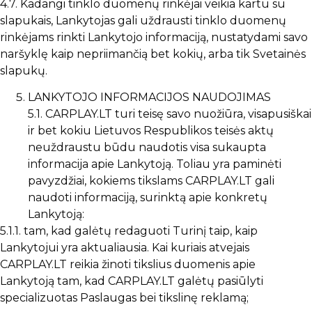
4.7. Kadangi tinklo duomenų rinkėjai veikia kartu su
slapukais, Lankytojas gali uždrausti tinklo duomenų
rinkėjams rinkti Lankytojo informaciją, nustatydami savo
naršyklę kaip nepriimančią bet kokių, arba tik Svetainės
slapukų.
LANKYTOJO INFORMACIJOS NAUDOJIMAS
5.1. CARPLAY.LT turi teisę savo nuožiūra, visapusiškai
ir bet kokiu Lietuvos Respublikos teisės aktų
neuždraustu būdu naudotis visa sukaupta
informacija apie Lankytoją. Toliau yra paminėti
pavyzdžiai, kokiems tikslams CARPLAY.LT gali
naudoti informaciją, surinktą apie konkretų
Lankytoją:
5.1.1. tam, kad galėtų redaguoti Turinį taip, kaip
Lankytojui yra aktualiausia. Kai kuriais atvejais
CARPLAY.LT reikia žinoti tikslius duomenis apie
Lankytoją tam, kad CARPLAY.LT galėtų pasiūlyti
specializuotas Paslaugas bei tikslinę reklamą;