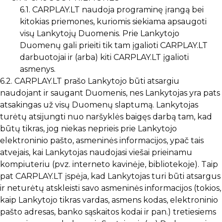
6.1. CARPLAY.LT naudoja programinę įrangą bei
kitokias priemones, kuriomis siekiama apsaugoti
visų Lankytojų Duomenis. Prie Lankytojo
Duomenų gali prieiti tik tam įgalioti CARPLAY.LT
darbuotojai ir (arba) kiti CARPLAY.LT įgalioti
asmenys.
6.2. CARPLAY.LT prašo Lankytojo būti atsargiu
naudojant ir saugant Duomenis, nes Lankytojas yra pats
atsakingas už visų Duomenų slaptumą. Lankytojas
turėtų atsijungti nuo naršyklės baigęs darbą tam, kad
būtų tikras, jog niekas neprieis prie Lankytojo
elektroninio pašto, asmeninės informacijos, ypač tais
atvejais, kai Lankytojas naudojasi viešai prieinamu
kompiuteriu (pvz. interneto kavinėje, bibliotekoje). Taip
pat CARPLAY.LT įspėja, kad Lankytojas turi būti atsargus
ir neturėtų atskleisti savo asmeninės informacijos (tokios,
kaip Lankytojo tikras vardas, asmens kodas, elektroninio
pašto adresas, banko sąskaitos kodai ir pan.) tretiesiems