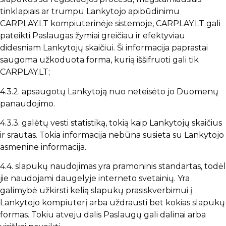
tinklapiais ar trumpu Lankytojo apibūdinimu
CARPLAY.LT kompiuterinėje sistemoje, CARPLAY.LT gali
pateikti Paslaugas žymiai greičiau ir efektyviau
didesniam Lankytojų skaičiui. Ši informacija paprastai
saugoma užkoduota forma, kurią iššifruoti gali tik
CARPLAY.LT;
4.3.2. apsaugotų Lankytoją nuo neteisėto jo Duomenų
panaudojimo.
4.3.3. galėtų vesti statistiką, tokią kaip Lankytojų skaičius
ir srautas. Tokia informacija nebūna susieta su Lankytojo
asmenine informacija.
4.4. slapukų naudojimas yra pramoninis standartas, todėl
jie naudojami daugelyje interneto svetainių. Yra
galimybė užkirsti kelią slapukų prasiskverbimui į
Lankytojo kompiuterį arba uždrausti bet kokias slapukų
formas. Tokiu atveju dalis Paslaugų gali dalinai arba