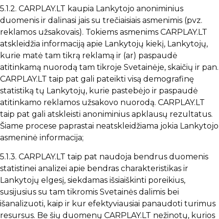
5.1.2. CARPLAY.LT kaupia Lankytojo anoniminius
duomenis ir dalinasi jais su trečiaisiais asmenimis (pvz.
reklamos užsakovais). Tokiems asmenims CARPLAY.LT
atskleidžia informaciją apie Lankytojų kiekį, Lankytojų,
kurie matė tam tikrą reklamą ir (ar) paspaudė
atitinkamą nuorodą tam tikroje Svetainėje, skaičių ir pan.
CARPLAY.LT taip pat gali pateikti visą demografinę
statistiką tų Lankytojų, kurie pastebėjo ir paspaudė
atitinkamo reklamos užsakovo nuorodą. CARPLAY.LT
taip pat gali atskleisti anoniminius apklausų rezultatus.
Šiame procese paprastai neatskleidžiama jokia Lankytojo
asmeninė informacija;
5.1.3. CARPLAY.LT taip pat naudoja bendrus duomenis
statistinei analizei apie bendras charakteristikas ir
Lankytojų elgesį, siekdamas išsiaiškinti poreikius,
susijusius su tam tikromis Svetainės dalimis bei
išanalizuoti, kaip ir kur efektyviausiai panaudoti turimus
resursus. Be šių duomenų CARPLAY.LT nežinotų, kurios