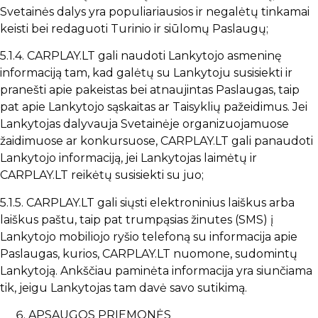
Svetainės dalys yra populiariausios ir negalėtų tinkamai
keisti bei redaguoti Turinio ir siūlomų Paslaugų;
5.1.4. CARPLAY.LT gali naudoti Lankytojo asmeninę
informaciją tam, kad galėtų su Lankytoju susisiekti ir
pranešti apie pakeistas bei atnaujintas Paslaugas, taip
pat apie Lankytojo sąskaitas ar Taisyklių pažeidimus. Jei
Lankytojas dalyvauja Svetainėje organizuojamuose
žaidimuose ar konkursuose, CARPLAY.LT gali panaudoti
Lankytojo informaciją, jei Lankytojas laimėtų ir
CARPLAY.LT reikėtų susisiekti su juo;
5.1.5. CARPLAY.LT gali siųsti elektroninius laiškus arba
laiškus paštu, taip pat trumpąsias žinutes (SMS) į
Lankytojo mobiliojo ryšio telefoną su informacija apie
Paslaugas, kurios, CARPLAY.LT nuomone, sudomintų
Lankytoją. Ankščiau paminėta informacija yra siunčiama
tik, jeigu Lankytojas tam davė savo sutikimą.
APSAUGOS PRIEMONĖS