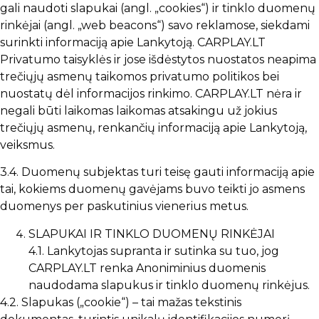
gali naudoti slapukai (angl. „cookies“) ir tinklo duomenų
rinkėjai (angl. „web beacons“) savo reklamose, siekdami
surinkti informaciją apie Lankytoją. CARPLAY.LT
Privatumo taisyklės ir jose išdėstytos nuostatos neapima
trečiųjų asmenų taikomos privatumo politikos bei
nuostatų dėl informacijos rinkimo. CARPLAY.LT nėra ir
negali būti laikomas laikomas atsakingu už jokius
trečiųjų asmenų, renkančių informaciją apie Lankytoją,
veiksmus.
3.4. Duomenų subjektas turi teisę gauti informaciją apie
tai, kokiems duomenų gavėjams buvo teikti jo asmens
duomenys per paskutinius vienerius metus.
SLAPUKAI IR TINKLO DUOMENŲ RINKĖJAI
4.1. Lankytojas supranta ir sutinka su tuo, jog
CARPLAY.LT renka Anoniminius duomenis
naudodama slapukus ir tinklo duomenų rinkėjus.
4.2. Slapukas („cookie“) – tai mažas tekstinis