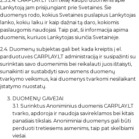
2.3.2.4. CARPLAY.LT turi teisę kaupti duomenis apie
Lankytoją jam prisijungiant prie Svetainės. Šie
duomenys rodo, kokius Svetainės puslapius Lankytojas
lanko, kokiu laiku ir kaip dažnai tą daro, kokiomis
paslaugomis naudojasi. Taip pat, ši informacija apima
duomenis, kuriuos Lankytojas siunčia Svetainėje.
2.4. Duomenų subjektas gali bet kada kreiptis į el.
parduotuvės CARPLAY.LT administraciją ir susipažinti su
surinktais savo duomenimis bei reikalauti juos ištaisyti,
sunaikinti ar sustabdyti savo asmens duomenų
tvarkymo veiksmus, kai duomenys tvarkomi nesilaikant
įstatymo nuostatų.
DUOMENŲ GAVĖJAI
3.1. Surinktus Anoniminius duomenis CARPLAY.LT
tvarko, apdoroja ir naudoja savireklamos bei kitais
panašiais tikslais. Anoniminiai duomenys gali būti
perduoti tretiesiems asmenims, taip pat skelbiami
viešai.