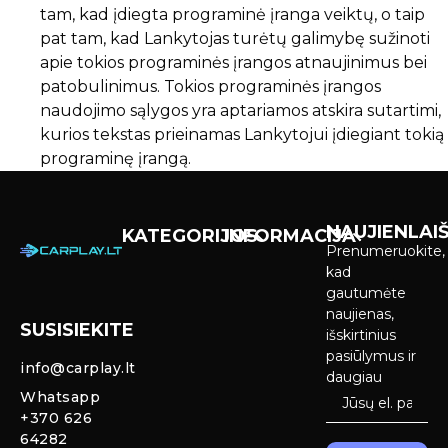
tam, kad įdiegta programinė įranga veiktų, o taip
pat tam, kad Lankytojas turėtų galimybę sužinoti
apie tokios programinės įrangos atnaujinimus bei
patobulinimus. Tokios programinės įrangos
naudojimo sąlygos yra aptariamos atskira sutartimi,
kurios tekstas prieinamas Lankytojui įdiegiant tokią
programinę įrangą.
NAUJIENLAIŠ
KATEGORIJOS
INFORMACIJA
Prenumeruokite,
Carplay &
Pirkimas ir
kad
Android Auto
pristatymas
gautumėte
Ekranai
naujienas,
SUSISIEKITE
Privatumo
išskirtinius
Priekinio
politika
pasiūlymus ir
info@carplay.lt
galinio vaizdo
daugiau
kameros ir
Prekių
Whatsapp
sistemos
grąžinimas ir
+370 626
garantija
64282