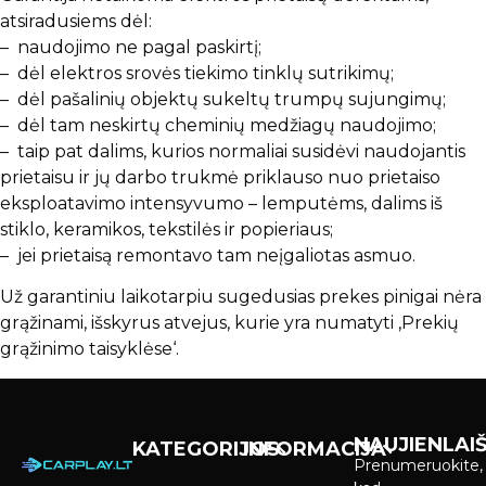
atsiradusiems dėl:
– naudojimo ne pagal paskirtį;
– dėl elektros srovės tiekimo tinklų sutrikimų;
– dėl pašalinių objektų sukeltų trumpų sujungimų;
– dėl tam neskirtų cheminių medžiagų naudojimo;
– taip pat dalims, kurios normaliai susidėvi naudojantis
prietaisu ir jų darbo trukmė priklauso nuo prietaiso
eksploatavimo intensyvumo – lemputėms, dalims iš
stiklo, keramikos, tekstilės ir popieriaus;
– jei prietaisą remontavo tam neįgaliotas asmuo.
Už garantiniu laikotarpiu sugedusias prekes pinigai nėra
grąžinami, išskyrus atvejus, kurie yra numatyti ‚Prekių
grąžinimo taisyklėse‘.
NAUJIENLAIŠ
KATEGORIJOS
INFORMACIJA
Prenumeruokite,
Carplay &
Pirkimas ir