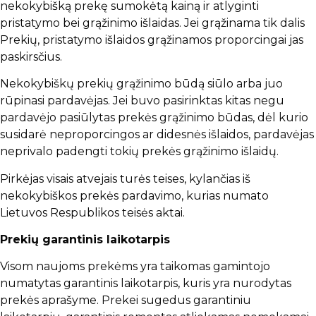
nekokybišką prekę sumokėtą kainą ir atlyginti
pristatymo bei grąžinimo išlaidas. Jei grąžinama tik dalis
Prekių, pristatymo išlaidos grąžinamos proporcingai jas
paskirsčius.
Nekokybiškų prekių grąžinimo būdą siūlo arba juo
rūpinasi pardavėjas. Jei buvo pasirinktas kitas negu
pardavėjo pasiūlytas prekės grąžinimo būdas, dėl kurio
susidarė neproporcingos ar didesnės išlaidos, pardavėjas
neprivalo padengti tokių prekės grąžinimo išlaidų.
Pirkėjas visais atvejais turės teises, kylančias iš
nekokybiškos prekės pardavimo, kurias numato
Lietuvos Respublikos teisės aktai.
Prekių garantinis laikotarpis
Visom naujoms prekėms yra taikomas gamintojo
numatytas garantinis laikotarpis, kuris yra nurodytas
prekės aprašyme. Prekei sugedus garantiniu