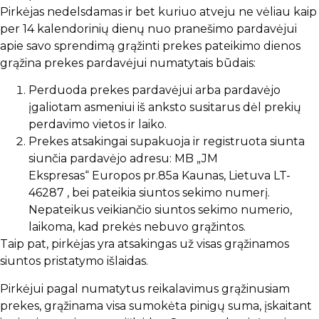
Pirkėjas nedelsdamas ir bet kuriuo atveju ne vėliau kaip
per 14 kalendorinių dienų nuo pranešimo pardavėjui
apie savo sprendimą grąžinti prekes pateikimo dienos
grąžina prekes pardavėjui numatytais būdais:
Perduoda prekes pardavėjui arba pardavėjo
įgaliotam asmeniui iš anksto susitarus dėl prekių
perdavimo vietos ir laiko.
Prekes atsakingai supakuoja ir registruota siunta
siunčia pardavėjo adresu: MB „JM
Ekspresas“ Europos pr.85a Kaunas, Lietuva LT-
46287 , bei pateikia siuntos sekimo numerį.
Nepateikus veikiančio siuntos sekimo numerio,
laikoma, kad prekės nebuvo grąžintos.
Taip pat, pirkėjas yra atsakingas už visas grąžinamos
siuntos pristatymo išlaidas.
Pirkėjui pagal numatytus reikalavimus grąžinusiam
prekes, grąžinama visa sumokėta pinigų suma, įskaitant