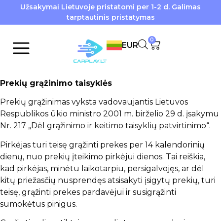
Užsakymai Lietuvoje pristatomi per 1-2 d. Galimas
tarptautinis pristatymas
0
EUR
Prekių grąžinimo taisyklės
Prekių grąžinimas vyksta vadovaujantis Lietuvos
Respublikos ūkio ministro 2001 m. birželio 29 d. įsakymu
Nr. 217 „
Dėl grąžinimo ir keitimo taisyklių patvirtinimo
“.
Pirkėjas turi teisę grąžinti prekes per 14 kalendorinių
dienų, nuo prekių įteikimo pirkėjui dienos. Tai reiškia,
kad pirkėjas, minėtu laikotarpiu, persigalvojęs, ar dėl
kitų priežasčių nusprendęs atsisakyti įsigytų prekių, turi
teisę, grąžinti prekes pardavėjui ir susigrąžinti
sumokėtus pinigus.