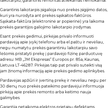
laikotarpiu, garantinis remontas atliekamas nemokamai.
Garantinis laikotarpis įsigalioja nuo prekės įsigijimo datos,
kuri yra nurodyta ant prekės sąskaitos-faktūros.
Sąskaita-faktūra (elektroninė ar popierinė) yra laikoma
prekės garantijos galiojimo laikotarpio įrodymas.
Esant prekės gedimui, pirkėjas privalo informuoti
pardavėją apie įvykį telefonu arba el.paštu ir nevėliau,
negu numatytu prekės garantiniu laikotarpiu savo
lėšomis pristatyti prekę į pardavėjo fizinę parduotuvę
adresu: MB „JM Ekspresas“ Europos pr. 85a, Kaunas,
Lietuva LT-46287. Pirkėjas taip pat privalo suteikti visą
jam žinomą informaciją apie prekės gedimo aplinkybes.
Pardavėjas apžiūri ir įvertiną prekę ir nevėliau negu per
30 dienų nuo prekės pateikimo pardavėjui informuoja
pirkėją apie prekės remonto arba keitimo nauja
galimybes.
Garantija netaikoma elektros prietaisų defektams,