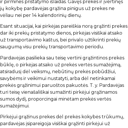
ir pirmines pristatymo išlaidas. Gavęs prekes ir įvertinęs
jų kokybę pardavėjas grąžina pinigus už prekes ne
vėliau nei per 14 kalendorinių dienų.
Esant situacijai, kai pirkėjas pareiškia norą grąžinti prekes
dar iki prekių pristatymo dienos, pirkėjas visiškai atsako
už transportavimo kaštus, bei privalo užtikrinti prekių
saugumą visu prekių transportavimo periodu.
Pardavėjas pasilieka sau teisę vertini grąžintinos prekės
būklę, o pirkėjas atsako už prekės vertės sumažėjimą,
atsiradusį dėl veiksmų, nebūtinų prekės pobūdžiui,
savybėms ir veikimui nustatyti, arba dėl netinkamai
prekės grąžinimui paruoštos pakuotės. T. y. Pardavėjas
turi teisę vienašališkai sumažinti pirkėjui grąžinamos
sumos dydį, proporcingai minėtam prekės vertės
sumažėjimui.
Pirkėjui grąžinus prekes dėl prekės kokybės trūkumų,
pardavėjas įsipareigoja visiškai grąžinti pirkėjui už