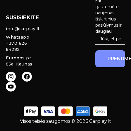
kad
Android Auto
pristatymas
gautumėte
Ekranai
naujienas,
SUSISIEKITE
Privatumo
išskirtinius
Priekinio
politika
pasiūlymus ir
info@carplay.lt
galinio vaizdo
daugiau
kameros ir
Prekių
Whatsapp
sistemos
grąžinimas ir
+370 626
garantija
64282
Mercedes
Europos pr.
PRENUME
salono LED
85a, Kaunas
apšvietimas
Carplay ir
Android Auto
moduliai
originaliam
ekranui
Visos teisės saugomos © 2026 Carplay.lt