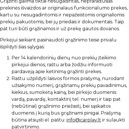
Grąžinti galima tiktai nesugadintas, nepraradusias
prekinės išvaizdos ar originalaus funkcionalumo prekes,
kartu su nesugadintomis ir nepažeistomis originaliomis
prekių pakuotėmis, bei jų priedais ir dokumentais. Taip
pat turi būti grąžinamos ir už prekę gautos dovanos.
Pirkėjui siekiant pasinaudoti grąžinimo teise privalu
išpildyti šias sąlygas:
Per 14 kalendorinių dienų nuo prekių įteikimo
pirkėjui dienos, raštu arba žodžiu informuoti
pardavėją apie ketinimą grąžinti prekes.
Raštu užpildyti laisvos formos prašymą, nurodant
užsakymo numerį, grąžinamų prekių pavadinimus,
kiekius, sumokėtą kainą, bei pirkėjo duomenis:
vardą, pavardę, kontaktinį tel. numerį ir taip pat
(nebūtinai) grąžinimo priežastį, bei sąskaitos
duomenis į kurią bus grąžinami pinigai. Prašymą
būtina atsiųsti el. paštu:
info@carplay.lt
ir sulaukti
patvirtinimo.