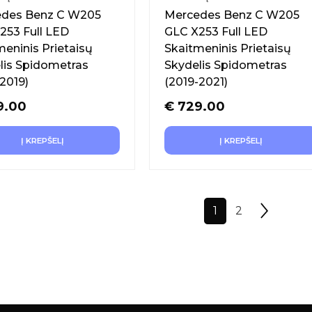
des Benz C W205
Mercedes Benz C W205
253 Full LED
GLC X253 Full LED
meninis Prietaisų
Skaitmeninis Prietaisų
lis Spidometras
Skydelis Spidometras
-2019)
(2019-2021)
9.00
€
729.00
Į KREPŠELĮ
Į KREPŠELĮ
1
2