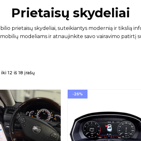
Prietaisų skydeliai
ilio prietaisų skydeliai, suteikiantys modernią ir tikslią in
omobilių modeliams ir atnaujinkite savo vairavimo patirtį
ki 12 iš 18 įrašų
-26%