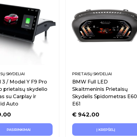
SŲ SKYDELIAI
PRIETAISŲ SKYDELIAI
 3 / Model Y F9 Pro
BMW Full LED
 prietaisų skydelio
Skaitmeninis Prietaisų
s su Carplay ir
Skydelis Spidometras E60
id Auto
E61
9.00
€
942.00
PASIRINKIMAI
Į KREPŠELĮ