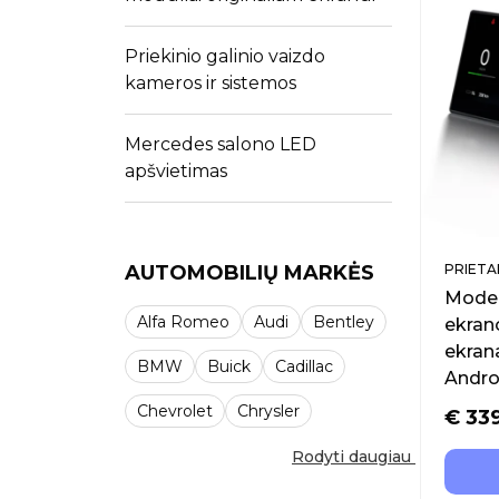
Priekinio galinio vaizdo
kameros ir sistemos
Mercedes salono LED
apšvietimas
AUTOMOBILIŲ MARKĖS
PRIETAI
Model
Alfa Romeo
Audi
Bentley
ekrano
ekrana
BMW
Buick
Cadillac
Andro
Chevrolet
Chrysler
€
33
Rodyti daugiau