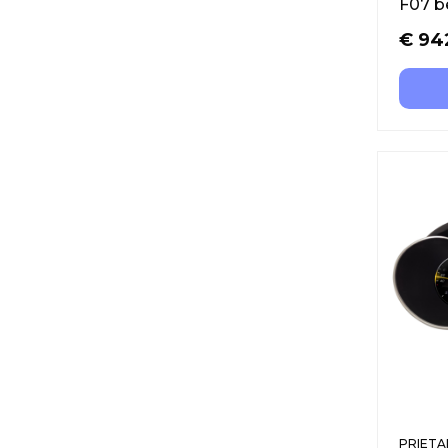
F07 
€
94
PRIETAI