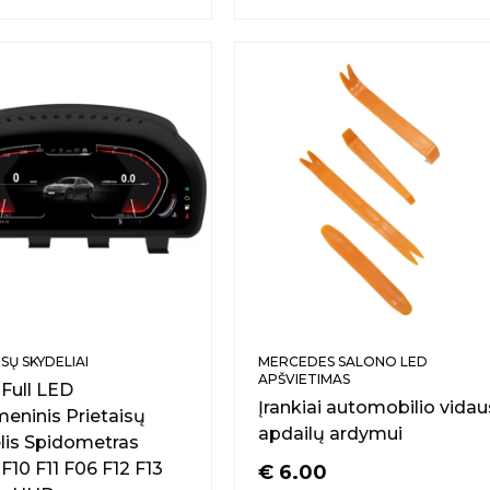
SŲ SKYDELIAI
MERCEDES SALONO LED
APŠVIETIMAS
ull LED
Įrankiai automobilio vidau
meninis Prietaisų
apdailų ardymui
lis Spidometras
10 F11 F06 F12 F13
€
6.00