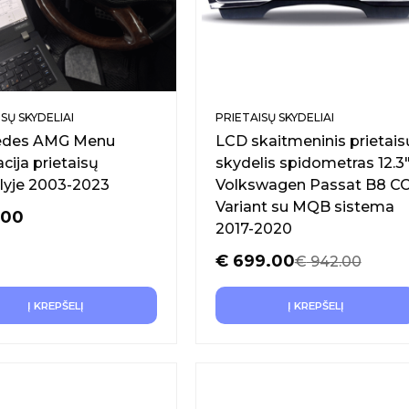
SŲ SKYDELIAI
PRIETAISŲ SKYDELIAI
edes AMG Menu
LCD skaitmeninis prietais
cija prietaisų
skydelis spidometras 12.3
lyje 2003-2023
Volkswagen Passat B8 C
Variant su MQB sistema
.00
2017-2020
€
699.00
€
942.00
Į KREPŠELĮ
Į KREPŠELĮ