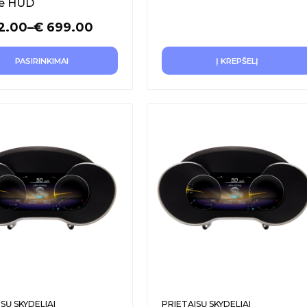
be HUD
2.00
–
€
699.00
PASIRINKIMAI
Į KREPŠELĮ
SŲ SKYDELIAI
PRIETAISŲ SKYDELIAI