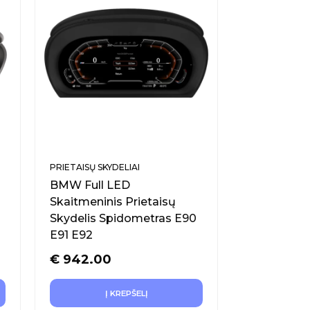
PRIETAISŲ SKYDELIAI
BMW Full LED
Skaitmeninis Prietaisų
Skydelis Spidometras E90
E91 E92
€
942.00
Į KREPŠELĮ