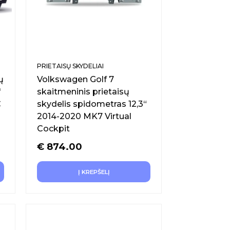
PRIETAISŲ SKYDELIAI
ų
Volkswagen Golf 7
″
skaitmeninis prietaisų
C
skydelis spidometras 12,3“
2014-2020 MK7 Virtual
Cockpit
€
874.00
Į KREPŠELĮ