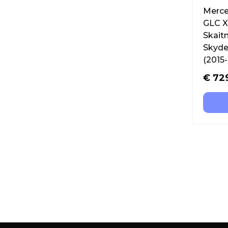
Merce
GLC X
Skait
Skyde
(2015
€
72