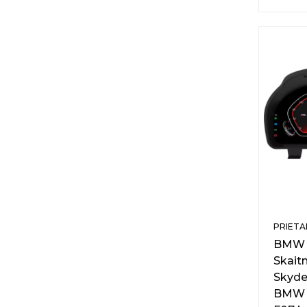
PRIETAI
BMW F
Skait
Skyde
BMW F