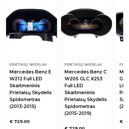
PRIETAISŲ SKYDELIAI
PRIETAISŲ SKYDELIAI
PRIE
Mercedes Benz E
Mercedes Benz C
Mer
W212 Full LED
W205 GLC X253
GL 
Skaitmeninis
Full LED
LED
Prietaisų Skydelis
Skaitmeninis
Prie
Spidometras
Prietaisų Skydelis
Spi
(2013-2015)
Spidometras
(20
(2015-2019)
€
729.00
€
72
€
729.00