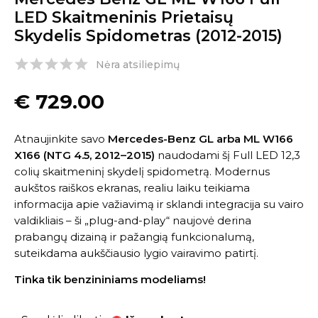
LED Skaitmeninis Prietaisų
Skydelis Spidometras (2012-2015)
Nėra atsiliepimų
€
729.00
Atnaujinkite savo
Mercedes-Benz GL arba ML W166
X166 (NTG 4.5, 2012–2015)
naudodami šį Full LED 12,3
colių skaitmeninį skydelį spidometrą. Modernus
aukštos raiškos ekranas, realiu laiku teikiama
informacija apie važiavimą ir sklandi integracija su vairo
valdikliais – ši „plug-and-play“ naujovė derina
prabangų dizainą ir pažangią funkcionalumą,
suteikdama aukščiausio lygio vairavimo patirtį.
Tinka tik benzininiams modeliams!