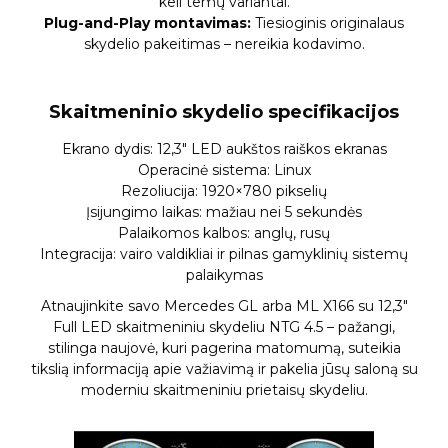
keli temų variantai.
Plug-and-Play montavimas:
Tiesioginis originalaus
skydelio pakeitimas – nereikia kodavimo.
Skaitmeninio skydelio specifikacijos
Ekrano dydis: 12,3″ LED aukštos raiškos ekranas
Operacinė sistema: Linux
Rezoliucija: 1920×780 pikselių
Įsijungimo laikas: mažiau nei 5 sekundės
Palaikomos kalbos: anglų, rusų
Integracija: vairo valdikliai ir pilnas gamyklinių sistemų
palaikymas
Atnaujinkite savo Mercedes GL arba ML X166 su 12,3″
Full LED skaitmeniniu skydeliu NTG 4.5 – pažangi,
stilinga naujovė, kuri pagerina matomumą, suteikia
tikslią informaciją apie važiavimą ir pakelia jūsų saloną su
moderniu skaitmeniniu prietaisų skydeliu.