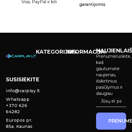
Visa, PayPal ir kiti
garantijomis
NAUJIENLAIŠ
KATEGORIJOS
INFORMACIJA
Prenumeruokite,
Carplay &
Pirkimas ir
kad
Android Auto
pristatymas
gautumėte
Ekranai
naujienas,
SUSISIEKITE
Privatumo
išskirtinius
Priekinio
politika
pasiūlymus ir
info@carplay.lt
galinio vaizdo
daugiau
kameros ir
Prekių
Whatsapp
sistemos
grąžinimas ir
+370 626
garantija
64282
Mercedes
Europos pr.
PRENUME
salono LED
85a, Kaunas
apšvietimas