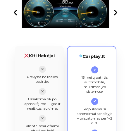
Kiti tiekėjai
Carplay.lt
✕
✔
Prekyba be realios
15 metų patirtis
patirties
automobilių
multimedijos
✕
sistemose
Užsakoma tik po
✔
apmokėjimo – ilgas ir
neaiškus laukimas
Populiariausi
sprendimai sandėlyje
✕
– pristatymas per 1–2
d. d.
Klientai spaudžiami
pirkti bet kokį