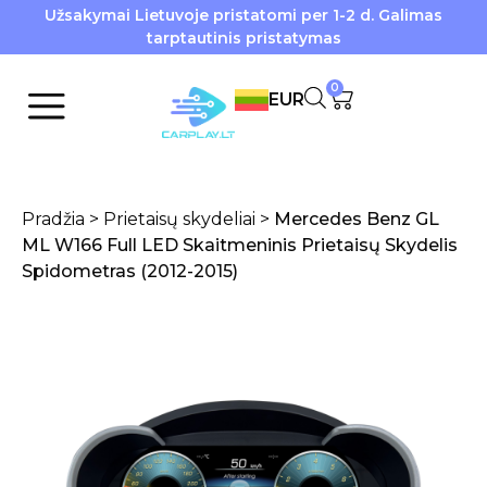
Užsakymai Lietuvoje pristatomi per 1-2 d. Galimas
tarptautinis pristatymas
0
EUR
Pradžia
>
Prietaisų skydeliai
>
Mercedes Benz GL
ML W166 Full LED Skaitmeninis Prietaisų Skydelis
Spidometras (2012-2015)