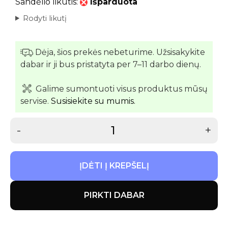
Sandėlio likutis:
Išparduota
Rodyti likutį
Dėja, šios prekės nebeturime. Užsisakykite
dabar ir ji bus pristatyta per 7–11 darbo dienų.
Galime sumontuoti visus produktus mūsų
servise.
Susisiekite su mumis.
-
+
ĮDĖTI Į KREPŠELĮ
PIRKTI DABAR