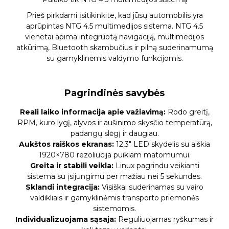
Prieš pirkdami įsitikinkite, kad jūsų automobilis yra
aprūpintas NTG 4.5 multimedijos sistema. NTG 4.5
vienetai apima integruotą navigaciją, multimedijos
atkūrimą, Bluetooth skambučius ir pilną suderinamumą
su gamyklinėmis valdymo funkcijomis.
Pagrindinės savybės
Reali laiko informacija apie važiavimą:
Rodo greitį,
RPM, kuro lygį, alyvos ir aušinimo skysčio temperatūrą,
padangų slėgį ir daugiau.
Aukštos raiškos ekranas:
12,3″ LED skydelis su aiškia
1920×780 rezoliucija puikiam matomumui.
Greita ir stabili veikla:
Linux pagrindu veikianti
sistema su įsijungimu per mažiau nei 5 sekundes.
Sklandi integracija:
Visiškai suderinamas su vairo
valdikliais ir gamyklinėmis transporto priemonės
sistemomis.
Individualizuojama sąsaja:
Reguliuojamas ryškumas ir