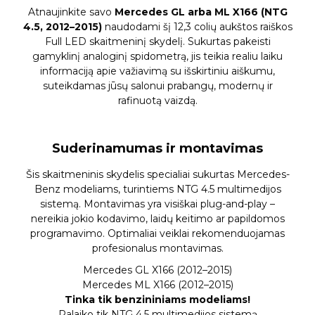
Atnaujinkite savo
Mercedes GL arba ML X166 (NTG
4.5, 2012–2015)
naudodami šį 12,3 colių aukštos raiškos
Full LED skaitmeninį skydelį. Sukurtas pakeisti
gamyklinį analoginį spidometrą, jis teikia realiu laiku
informaciją apie važiavimą su išskirtiniu aiškumu,
suteikdamas jūsų salonui prabangų, modernų ir
rafinuotą vaizdą.
Suderinamumas ir montavimas
Šis skaitmeninis skydelis specialiai sukurtas Mercedes-
Benz modeliams, turintiems NTG 4.5 multimedijos
sistemą. Montavimas yra visiškai plug-and-play –
nereikia jokio kodavimo, laidų keitimo ar papildomos
programavimo. Optimaliai veiklai rekomenduojamas
profesionalus montavimas.
Mercedes GL X166 (2012–2015)
Mercedes ML X166 (2012–2015)
Tinka tik benzininiams modeliams!
Palaiko tik NTG 4.5 multimedijos sistemą