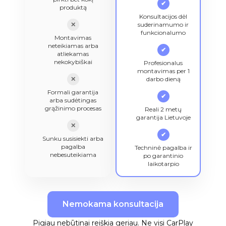
✔
produktą
Konsultacijos dėl
✕
suderinamumo ir
funkcionalumo
Montavimas
neteikiamas arba
✔
atliekamas
nekokybiškai
Profesionalus
montavimas per 1
✕
darbo dieną
Formali garantija
✔
arba sudėtingas
grąžinimo procesas
Reali 2 metų
garantija Lietuvoje
✕
✔
Sunku susisiekti arba
pagalba
Techninė pagalba ir
nebesuteikiama
po garantinio
laikotarpio
Nemokama konsultacija
Pigiau nebūtinai reiškia geriau. Ne visi CarPlay