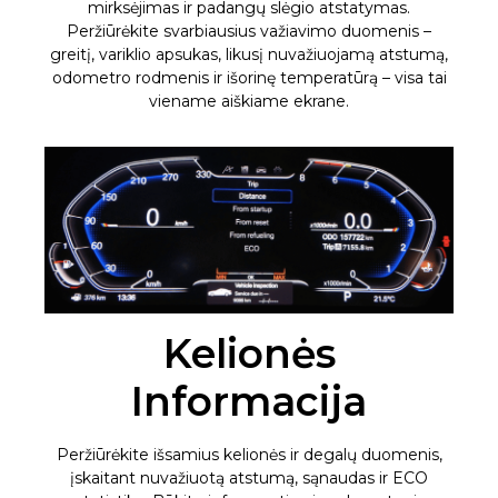
mirksėjimas ir padangų slėgio atstatymas.
Peržiūrėkite svarbiausius važiavimo duomenis –
greitį, variklio apsukas, likusį nuvažiuojamą atstumą,
odometro rodmenis ir išorinę temperatūrą – visa tai
viename aiškiame ekrane.
Kelionės
Informacija
Peržiūrėkite išsamius kelionės ir degalų duomenis,
įskaitant nuvažiuotą atstumą, sąnaudas ir ECO