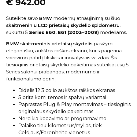
€
942.00
Suteikite savo
BMW
modernų atnaujinimą su šiuo
skaitmeniniu LCD prietaisų skydelio spidometru
,
sukurtu 5
Series E60, E61 (2003–2009)
modeliams.
BMW skaitmeninis prietaisų skydelis
pasižymi
elegantišku, aukštos raiškos ekranu, kuris pagerina
vairavimo patirtį tiksliais ir inovatyviais vaizdais. Šis
tiesioginis prietaisų skydelio pakeitimas suteikia jūsų 5
Series salonui prabangos, modernumo ir
funkcionalumo derinį.
Didelis 12,3 colio aukštos raiškos ekranas
5 pritaikomi temos ir spalvų variantai
Paprastas Plug & Play montavimas – tiesioginis
originalaus skydelio pakeitimas
Nereikia kodavimo ar programavimo
Palaiko tiek kilometrus/mylias, tiek
Celsijaus/Farenheito vienetus