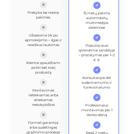
✕
✔
Prekyba be realios
15 metų patirtis
patirties
automobilių
multimedijos
✕
sistemose
Užsakoma tik po
✔
apmokėjimo – ilgas ir
neaiškus laukimas
Populiariausi
sprendimai sandėlyje
✕
– pristatymas per 1–2
d. d.
Klientai spaudžiami
pirkti bet kokį
✔
produktą
Konsultacijos dėl
✕
suderinamumo ir
funkcionalumo
Montavimas
neteikiamas arba
✔
atliekamas
nekokybiškai
Profesionalus
montavimas per 1
✕
darbo dieną
Formali garantija
✔
arba sudėtingas
grąžinimo procesas
Reali 2 metų