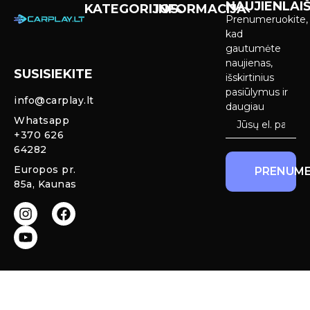
NAUJIENLAIŠ
KATEGORIJOS
INFORMACIJA
Prenumeruokite,
Carplay &
Pirkimas ir
kad
Android Auto
pristatymas
gautumėte
Ekranai
naujienas,
SUSISIEKITE
Privatumo
išskirtinius
Priekinio
politika
pasiūlymus ir
info@carplay.lt
galinio vaizdo
daugiau
kameros ir
Prekių
Whatsapp
sistemos
grąžinimas ir
+370 626
garantija
64282
Mercedes
Europos pr.
PRENUME
salono LED
85a, Kaunas
apšvietimas
Carplay ir
Android Auto
moduliai
originaliam
ekranui