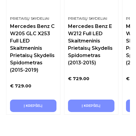
PRIETAISŲ SKYDELIAI
PRIETAISŲ SKYDELIAI
PRIE
Mercedes Benz C
Mercedes Benz E
Mer
W205 GLC X253
W212 Full LED
W17
Full LED
Skaitmeninis
Ska
Skaitmeninis
Prietaisų Skydelis
Prie
Prietaisų Skydelis
Spidometras
Spi
Spidometras
(2013-2015)
(20
(2015-2019)
€
729.00
€
72
€
729.00
Į KREPŠELĮ
Į KREPŠELĮ