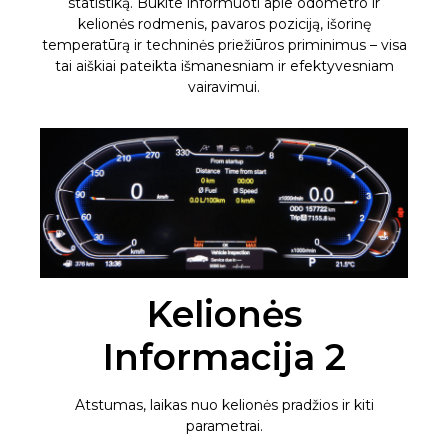
statistiką. Būkite informuoti apie odometro ir
kelionės rodmenis, pavaros poziciją, išorinę
temperatūrą ir techninės priežiūros priminimus – visa
tai aiškiai pateikta išmanesniam ir efektyvesniam
vairavimui.
Kelionės
Informacija 2
Atstumas, laikas nuo kelionės pradžios ir kiti
parametrai.