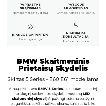
PAPRASTAS
PATOGUS
GRĄŽINIMAS
APMOKĖJIMAS
Nemokamai per 30 dienų
Grynais, Kortele ar el. Banku
NEMOKAMA
ĮRANGOS GARANTIJA
KONSULTACIJA
2 metų garantija
Telefonu ir el. paštu
BMW Skaitmeninis
Prietaisų Skydelis
Skirtas 5 Series - E60 E61 modeliams
Atnaujinkite savo
BMW 5 Series
, pakeisdami tradicinį
analoginį spidometro skydelį į modernų
LED
skaitmeninį skydelį
. Ši pažangi sistema pasižymi
elegantišku, aukštos raiškos ekranu, kuris realiu laiku