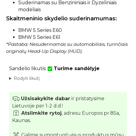
Suderinamas su Benzininiais ir Dyzeliniais
modeliais
Skaitmeninio skydelio suderinamumas:
BMW 5 Series E60
BMW 5 Series E61
*Pastaba: Nesuderinamas su automobiliais, turinčiais
originalų Head-Up Display (HUD).
Sandėlio likutis:
Turime sandėlyje
Rodyti likutį
Užsisakykite dabar
ir pristatysime
Lietuvoje per 1-2 d.d.!
Atsiimkite rytoj
, adresu Europos pr.85a,
Kaunas.
Galime sumontuoti visus produktus mūsų