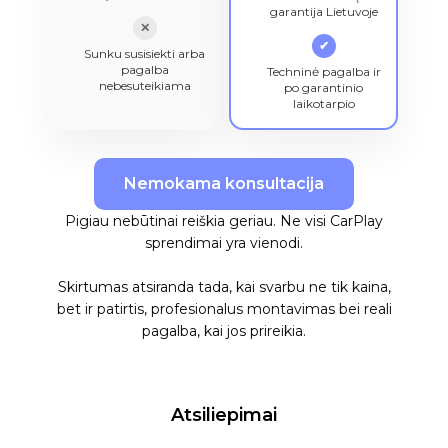
garantija Lietuvoje
✕
✔
Sunku susisiekti arba
pagalba
Techninė pagalba ir
nebesuteikiama
po garantinio
laikotarpio
Nemokama konsultacija
Pigiau nebūtinai reiškia geriau. Ne visi CarPlay
sprendimai yra vienodi.
Skirtumas atsiranda tada, kai svarbu ne tik kaina,
bet ir patirtis, profesionalus montavimas bei reali
pagalba, kai jos prireikia.
Atsiliepimai