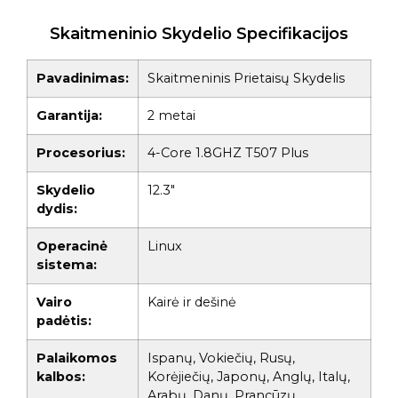
Skaitmeninio Skydelio Specifikacijos
Pavadinimas:
Skaitmeninis Prietaisų Skydelis
Garantija:
2 metai
Procesorius:
4-Core 1.8GHZ T507 Plus
Skydelio
12.3"
dydis:
Operacinė
Linux
sistema:
Vairo
Kairė ir dešinė
padėtis:
Palaikomos
Ispanų, Vokiečių, Rusų,
kalbos:
Korėjiečių, Japonų, Anglų, Italų,
Arabų, Danų, Prancūzų