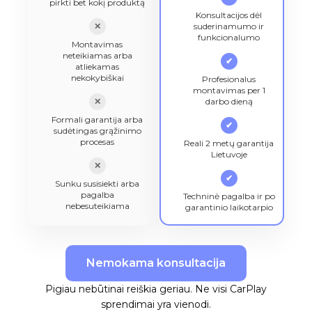
pirkti bet kokį produktą
Konsultacijos dėl
✕
suderinamumo ir
funkcionalumo
Montavimas
neteikiamas arba
✔
atliekamas
nekokybiškai
Profesionalus
montavimas per 1
✕
darbo dieną
Formali garantija arba
✔
sudėtingas grąžinimo
procesas
Reali 2 metų garantija
Lietuvoje
✕
✔
Sunku susisiekti arba
pagalba
Techninė pagalba ir po
nebesuteikiama
garantinio laikotarpio
Nemokama konsultacija
Pigiau nebūtinai reiškia geriau. Ne visi CarPlay
sprendimai yra vienodi.