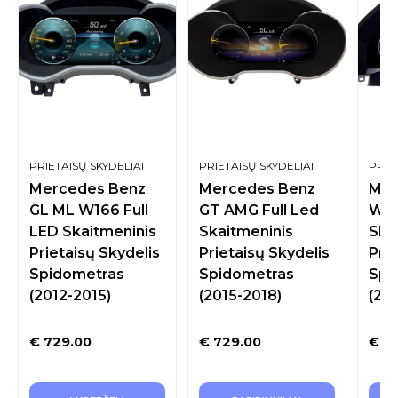
PRIETAISŲ SKYDELIAI
PRIETAISŲ SKYDELIAI
PRIE
Mercedes Benz
Mercedes Benz
Mer
GL ML W166 Full
GT AMG Full Led
W21
LED Skaitmeninis
Skaitmeninis
Ska
Prietaisų Skydelis
Prietaisų Skydelis
Prie
Spidometras
Spidometras
Spi
(2012-2015)
(2015-2018)
(20
€
729.00
€
729.00
€
72