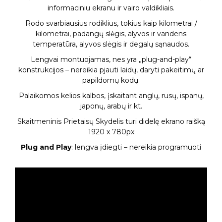
informaciniu ekranu ir vairo valdikliais.
Rodo svarbiausius rodiklius, tokius kaip kilometrai /
kilometrai, padangų slėgis, alyvos ir vandens
temperatūra, alyvos slėgis ir degalų sąnaudos.
Lengvai montuojamas, nes yra „plug-and-play“
konstrukcijos – nereikia pjauti laidų, daryti pakeitimų ar
papildomų kodų.
Palaikomos kelios kalbos, įskaitant anglų, rusų, ispanų,
japonų, arabų ir kt.
Skaitmeninis Prietaisų Skydelis turi didelę ekrano raišką
1920 x 780px
Plug and Play
: lengva įdiegti – nereikia programuoti