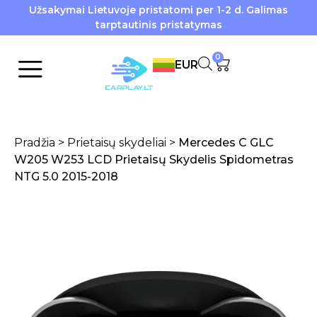
Užsakymai Lietuvoje pristatomi per 1-2 d. Galimas
tarptautinis pristatymas
0
EUR
Pradžia
>
Prietaisų skydeliai
>
Mercedes C GLC
W205 W253 LCD Prietaisų Skydelis Spidometras
NTG 5.0 2015-2018