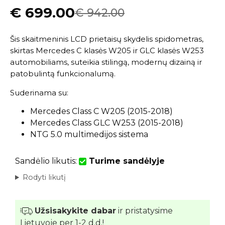
€
699.00
€
942.00
Šis skaitmeninis LCD prietaisų skydelis spidometras,
skirtas Mercedes C klasės W205 ir GLC klasės W253
automobiliams, suteikia stilingą, modernų dizainą ir
patobulintą funkcionalumą.
Suderinama su:
Mercedes Class C W205 (2015-2018)
Mercedes Class GLC W253 (2015-2018)
NTG 5.0 multimedijos sistema
Sandėlio likutis:
Turime sandėlyje
Rodyti likutį
Užsisakykite dabar
ir pristatysime
Lietuvoje per 1-2 d.d.!