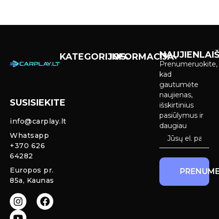
NAUJIENLAIŠ
KATEGORIJOS
INFORMACIJA
Prenumeruokite,
Carplay &
Pirkimas ir
kad
Android Auto
pristatymas
gautumėte
Ekranai
naujienas,
SUSISIEKITE
Privatumo
išskirtinius
Priekinio
politika
pasiūlymus ir
info@carplay.lt
galinio vaizdo
daugiau
kameros ir
Prekių
Whatsapp
sistemos
grąžinimas ir
+370 626
garantija
64282
Mercedes
Europos pr.
PRENUME
salono LED
85a, Kaunas
apšvietimas
Carplay ir
Android Auto