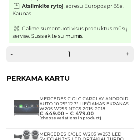
Atsiimkite rytoj
, adresu Europos pr.85a,
Kaunas.
Galime sumontuoti visus produktus mūsų
servise.
Susisiekite su mumis.
-
+
PERKAMA KARTU
MERCEDES C GLC CARPLAY ANDROID
AUTO 10.25" 12.3" LIEČIAMAS EKRANAS
W205 W253 NTG5 2015-2018
€
449.00
–
€
479.00
(choose variations in product)
MERCEDES C/GLC W205 W253 LED
ŠVIEČIANTYS LED ORTAKIAI TURBO