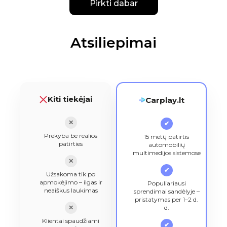
Pirkti dabar
Atsiliepimai
Kiti tiekėjai
Carplay.lt
✕
✔
Prekyba be realios
15 metų patirtis
patirties
automobilių
multimedijos sistemose
✕
✔
Užsakoma tik po
apmokėjimo – ilgas ir
Populiariausi
neaiškus laukimas
sprendimai sandėlyje –
pristatymas per 1–2 d.
✕
d.
Klientai spaudžiami
✔