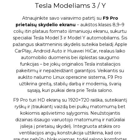
Tesla Modeliams 3 / Y
Atnaujinkite savo vairavimo patirtį su
F9 Pro
prietaisų skydelio ekranu
– aukštos klasės 8,9–9
colių itin plataus formato išmaniuoju ekranu, sukurtu
specialiai Tesla Model 3 ir Model Y automobiliams. Šis
pažangus skaitmeninis skydelis suteikia belaidį Apple
CarPlay, Android Auto ir Huawei HiCar, realaus laiko
automobilio duomenis bei išplėstas saugumo
funkcijas – be jokių originalios Tesla instaliacijos
pakeitimų ir nepažeidžiant garantijos. Veikiantis su
aukšto našumo Linux operacine sistema, F9 Pro
užtikrina greitą, stabilų darbą ir modernią, švarią
sąsają, kuri puikiai dera prie Tesla salono.
F9 Pro turi HD ekraną su 1920×720 raiška, suteikiantį
ryškų ir įtraukiantį vaizdą bei puikų matomumą bet
kokiomis apšvietimo sąlygomis. Neužstojantis
dizainas išsaugo vairuotojo matomumą ir natūraliai
įsilieja į prietaisų skydelį. Integruota atskira oro
ventiliacijos angų konstrukcija užtikrina, kad oro
srautas nebūtų blokuojamas, todėl salono komfortas