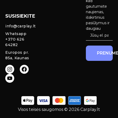
kad
Android Auto
pristatymas
gautumėte
Ekranai
naujienas,
SUSISIEKITE
Privatumo
išskirtinius
Priekinio
politika
pasiūlymus ir
info@carplay.lt
galinio vaizdo
daugiau
kameros ir
Prekių
Whatsapp
sistemos
grąžinimas ir
+370 626
garantija
64282
Mercedes
Europos pr.
PRENUME
salono LED
85a, Kaunas
apšvietimas
Carplay ir
Android Auto
moduliai
originaliam
ekranui
Visos teisės saugomos © 2026 Carplay.lt