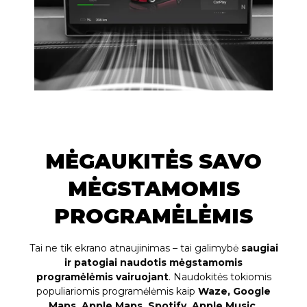
MĖGAUKITĖS SAVO
MĖGSTAMOMIS
PROGRAMĖLĖMIS
Tai ne tik ekrano atnaujinimas – tai galimybė
saugiai
ir patogiai naudotis mėgstamomis
programėlėmis vairuojant
. Naudokitės tokiomis
populiariomis programėlėmis kaip
Waze, Google
Maps, Apple Maps, Spotify, Apple Music,