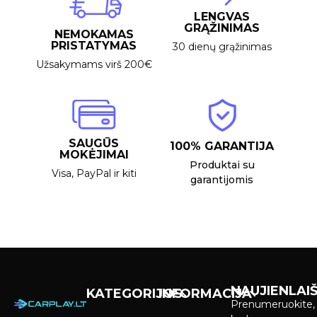
LENGVAS
GRĄŽINIMAS
NEMOKAMAS
PRISTATYMAS
30 dienų grąžinimas
Užsakymams virš 200€
SAUGŪS
100% GARANTIJA
MOKĖJIMAI
Produktai su
Visa, PayPal ir kiti
garantijomis
NAUJIENLAIŠ
KATEGORIJOS
INFORMACIJA
Prenumeruokite,
Carplay &
Pirkimas ir