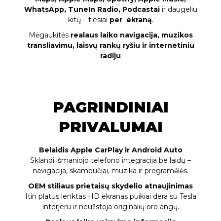
WhatsApp, TuneIn Radio, Podcastai
ir daugeliu
kitų – tiesiai
per ekraną
.
Mėgaukitės
realaus laiko navigacija, muzikos
transliavimu, laisvų rankų ryšiu ir internetiniu
radiju
PAGRINDINIAI
PRIVALUMAI
Belaidis Apple CarPlay ir Android Auto
Sklandi išmaniojo telefono integracija be laidų –
navigacija, skambučiai, muzika ir programėlės.
OEM stiliaus prietaisų skydelio atnaujinimas
Itin platus lenktas HD ekranas puikiai dera su Tesla
interjeru ir neužstoja originalių oro angų.