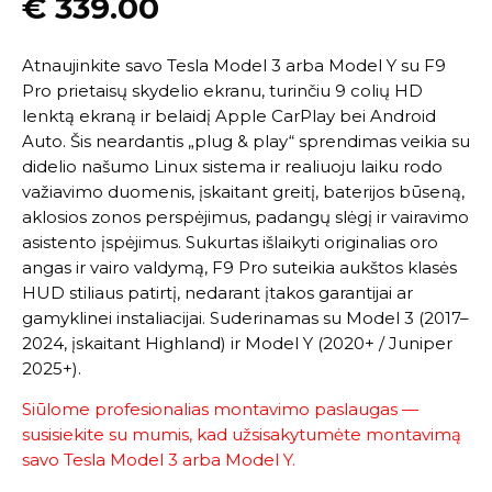
€
339.00
Atnaujinkite savo Tesla Model 3 arba Model Y su F9
Pro prietaisų skydelio ekranu, turinčiu 9 colių HD
lenktą ekraną ir belaidį Apple CarPlay bei Android
Auto. Šis neardantis „plug & play“ sprendimas veikia su
didelio našumo Linux sistema ir realiuoju laiku rodo
važiavimo duomenis, įskaitant greitį, baterijos būseną,
aklosios zonos perspėjimus, padangų slėgį ir vairavimo
asistento įspėjimus. Sukurtas išlaikyti originalias oro
angas ir vairo valdymą, F9 Pro suteikia aukštos klasės
HUD stiliaus patirtį, nedarant įtakos garantijai ar
gamyklinei instaliacijai. Suderinamas su Model 3 (2017–
2024, įskaitant Highland) ir Model Y (2020+ / Juniper
2025+).
Siūlome profesionalias montavimo paslaugas —
susisiekite su mumis, kad užsisakytumėte montavimą
savo Tesla Model 3 arba Model Y.