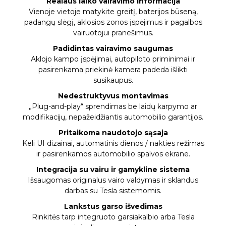
Realaus laiko vairavimo informacija
Vienoje vietoje matykite greitį, baterijos būseną,
padangų slėgį, aklosios zonos įspėjimus ir pagalbos
vairuotojui pranešimus.
Padidintas vairavimo saugumas
Aklojo kampo įspėjimai, autopiloto priminimai ir
pasirenkama priekinė kamera padeda išlikti
susikaupus.
Nedestruktyvus montavimas
„Plug-and-play“ sprendimas be laidų karpymo ar
modifikacijų, nepažeidžiantis automobilio garantijos.
Pritaikoma naudotojo sąsaja
Keli UI dizainai, automatinis dienos / nakties režimas
ir pasirenkamos automobilio spalvos ekrane.
Integracija su vairu ir gamykline sistema
Išsaugomas originalus vairo valdymas ir sklandus
darbas su Tesla sistemomis.
Lankstus garso išvedimas
Rinkitės tarp integruoto garsiakalbio arba Tesla