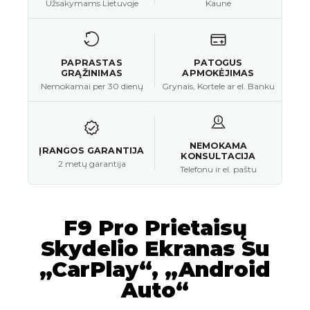
Užsakymams Lietuvoje
Kaune
PAPRASTAS
PATOGUS
GRĄŽINIMAS
APMOKĖJIMAS
Nemokamai per 30 dienų
Grynais, Kortele ar el. Banku
NEMOKAMA
ĮRANGOS GARANTIJA
KONSULTACIJA
2 metų garantija
Telefonu ir el. paštu
F9 Pro Prietaisų
Skydelio Ekranas Su
„CarPlay“, „Android
Auto“