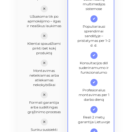
multimedijos
✕
sistemose
Užsakoma tik po
✔
apmokėjimo – ilgas
ir neaiškus laukimas
Populiariausi
sprendimai
✕
sandėlyje –
pristatymas per 1–2
Klientai spaudžiami
d. d.
pirkti bet kokį
produktą
✔
✕
Konsultacijos dėl
suderinamumo ir
Montavimas
funkcionalumo
neteikiamas arba
atliekamas
✔
nekokybiškai
Profesionalus
✕
montavimas per 1
darbo dieną
Formali garantija
arba sudėtingas
✔
grąžinimo procesas
Reali 2 metų
✕
garantija Lietuvoje
Sunku susisiekti
✔