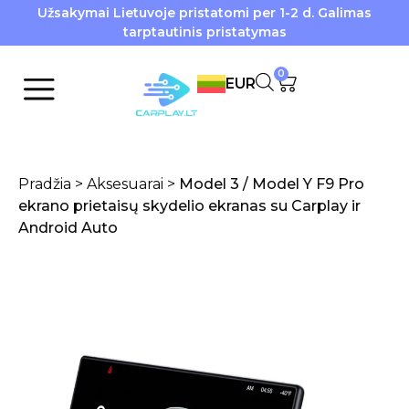
Užsakymai Lietuvoje pristatomi per 1-2 d. Galimas
tarptautinis pristatymas
0
EUR
Pradžia
>
Aksesuarai
>
Model 3 / Model Y F9 Pro
ekrano prietaisų skydelio ekranas su Carplay ir
Android Auto