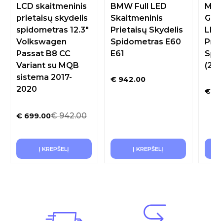
LCD skaitmeninis
BMW Full LED
Mer
prietaisų skydelis
Skaitmeninis
GL 
spidometras 12.3″
Prietaisų Skydelis
LED
Volkswagen
Spidometras E60
Prie
Passat B8 CC
E61
Spi
Variant su MQB
(20
sistema 2017-
€
942.00
2020
€
72
€
942.00
€
699.00
Į KREPŠELĮ
Į KREPŠELĮ