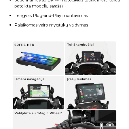
Suderinamas su BMW motociklais (patikrinkite toliau
pateiktą modelių sąrašą)
Lengvas Plug-and-Play montavimas
Palaikomas vairo mygtukų valdymas