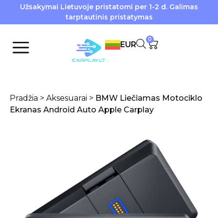
Užsakymai Lietuvoje pristatomi per 1-2 d. Galimas
tarptautinis pristatymas
0
EUR
Pradžia
>
Aksesuarai
>
BMW Liečiamas Motociklo
Ekranas Android Auto Apple Carplay