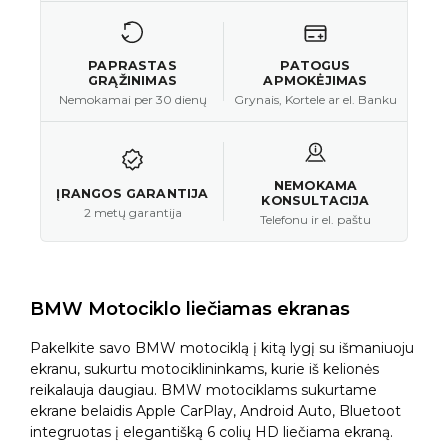
PAPRASTAS
PATOGUS
GRĄŽINIMAS
APMOKĖJIMAS
Nemokamai per 30 dienų
Grynais, Kortele ar el. Banku
NEMOKAMA
ĮRANGOS GARANTIJA
KONSULTACIJA
2 metų garantija
Telefonu ir el. paštu
BMW Motociklo liečiamas ekranas
Pakelkite savo BMW motociklą į kitą lygį su išmaniuoju
ekranu, sukurtu motociklininkams, kurie iš kelionės
reikalauja daugiau. BMW motociklams sukurtame
ekrane belaidis Apple CarPlay, Android Auto, Bluetoot
integruotas į elegantišką 6 colių HD liečiama ekraną.