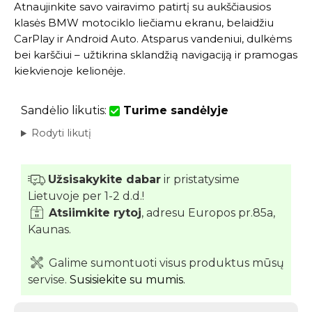
Atnaujinkite savo vairavimo patirtį su aukščiausios
klasės BMW motociklo liečiamu ekranu, belaidžiu
CarPlay ir Android Auto. Atsparus vandeniui, dulkėms
bei karščiui – užtikrina sklandžią navigaciją ir pramogas
kiekvienoje kelionėje.
Sandėlio likutis:
Turime sandėlyje
Rodyti likutį
Užsisakykite dabar
ir pristatysime
Lietuvoje per 1-2 d.d.!
Atsiimkite rytoj
, adresu Europos pr.85a,
Kaunas.
Galime sumontuoti visus produktus mūsų
servise.
Susisiekite su mumis.