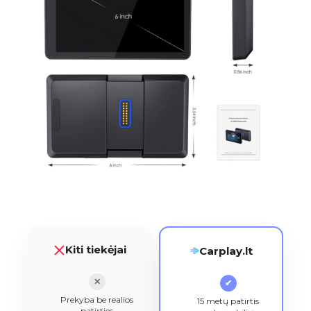
Kiti tiekėjai
Carplay.lt
✕
✔
Prekyba be realios
15 metų patirtis
patirties