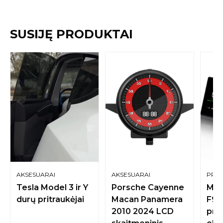
SUSIJĘ PRODUKTAI
AKSESUARAI
AKSESUARAI
PRIE
Tesla Model 3 ir Y
Porsche Cayenne
Mod
durų pritraukėjai
Macan Panamera
F9 
2010 2024 LCD
prie