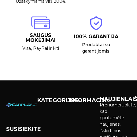
Užsakymams virš 200€
SAUGŪS
100% GARANTIJA
MOKĖJIMAI
Produktai su
Visa, PayPal ir kiti
garantijomis
NAUJIENLAIŠ
KATEGORIJOS
INFORMACIJA
Prenumeruokite,
Carplay &
Pirkimas ir
kad
Android Auto
pristatymas
gautumėte
Ekranai
naujienas,
SUSISIEKITE
Privatumo
išskirtinius
Priekinio
politika