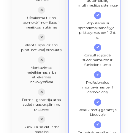
automobilių
multimedijos sistemose
✕
✔
Užsakoma tik po
apmokėjimo – ilgas ir
Populiariausi
neaiškus laukimas
sprendimai sandėlyje –
pristatymas per 1–2 d.
✕
d.
Klientai spaudžiami
✔
pirkti bet kokį produktą
Konsultacijos dėl
✕
suderinamumo ir
funkcionalumo
Montavimas
neteikiamas arba
✔
atliekamas
nekokybiškai
Profesionalus
montavimas per 1
✕
darbo dieną
Formali garantija arba
✔
sudėtingas grąžinimo
procesas
Reali 2 metų garantija
Lietuvoje
✕
✔
Sunku susisiekti arba
pagalba
Techninė pagalba ir po