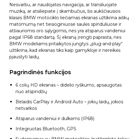
Nesvarbu, ar naudojatės navigacija, ar transliuojate
muziką, ar atsiliepiate į skambučius, šis aukščiausios
klasės BMW motociklo liečiamas ekranas užtikrina aiškų
matomumą net tiesioginiuose saulės spinduliuose ir
atšiauriomis oro sąlygomis, nes yra atsparus vandeniui
pagal IP68 standartą. Šį ekraną įrengti paprasta, nes
BMW modeliams pritaikytos jungtys „plug-and-play“
užtikrina, kad ekranas tiks kaip gamykloje ir nereikės
pjaustyti laidų.
Pagrindinės funkcijos
6 colių HD ekranas – didelio ryškumo, apsaugotas
nuo atspindžių
Belaidis CarPlay ir Android Auto – jokių laidų, jokios
netvarkos
Atsparus vandeniui ir dulkėms (IP68)
Integruotas Bluetooth, GPS