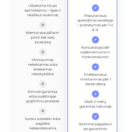
Užsakoma tik po
✔
apmokėjimo – ilgas ir
neaiškus laukimas
Populiariausi
sprendimai sandėlyje
✕
– pristatymas per 1–2
d. d.
Klientai spaudžiami
pirkti bet kokį
✔
produktą
Konsultacijos dėl
✕
suderinamumo ir
funkcionalumo
Montavimas
neteikiamas arba
✔
atliekamas
nekokybiškai
Profesionalus
montavimas per 1
✕
darbo dieną
Formali garantija
✔
arba sudėtingas
grąžinimo procesas
Reali 2 metų
garantija Lietuvoje
✕
✔
Sunku susisiekti arba
pagalba
Techninė pagalba ir
nebesuteikiama
po garantinio