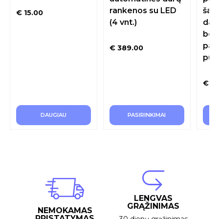
rankenos su LED
šal
€
15.00
(4 vnt.)
dai
bevi
pak
€
389.00
puod
€
69
DAUGIAU
PASIRINKIMAI
LENGVAS
GRĄŽINIMAS
NEMOKAMAS
PRISTATYMAS
30 dienų grąžinimas