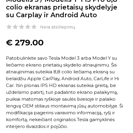
colio ekranas prietaisų skydelyje
su Carplay ir Android Auto
Nėra atsiliepimų
€
279.00
Patobulinkite savo Tesla Model 3 arba Model Y su
liečiamo ekrano prietaisų skydelio atnaujinimu. Šis
atnaujinimas suteikia 8,8 colio liečiamą ekraną su
belaidžiu Apple CarPlay, Android Auto, CarLife ir Hi
Car. Itin plonas IPS HD ekranas suteikia greitą, be
uždelsimo patirtį, turi padalinto ekrano palaikymą,
puikiai matomas ryškioje saulės šviesoje ir palaiko
lengvą OEM stiliaus montavimą jūsų automobilyje. Ši
modifikacija pagerins vairavimo informaciją, ryšį ir
komfortą, nekeičiant originalios Tesla gamyklinės
interjero išvaizdos ir pojūčio.