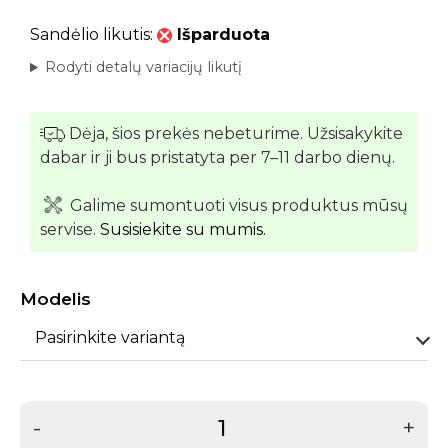
Sandėlio likutis:
Išparduota
Rodyti detalų variacijų likutį
Dėja, šios prekės nebeturime. Užsisakykite
dabar ir ji bus pristatyta per 7–11 darbo dienų.
Galime sumontuoti visus produktus mūsų
servise.
Susisiekite su mumis.
Modelis
Pasirinkite variantą
-
+