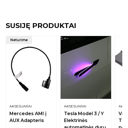
SUSIJĘ PRODUKTAI
Neturime
AKSESUARAI
AKSESUARAI
AKSE
Mercedes AMI į
Tesla Model 3 / Y
Vol
AUX Adapteris
Elektrinės
Tra
automatinės durų
por