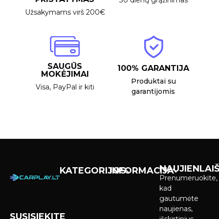
Užsakymams virš 200€
SAUGŪS
100% GARANTIJA
MOKĖJIMAI
Produktai su
Visa, PayPal ir kiti
garantijomis
NAUJIENLAIŠ
KATEGORIJOS
INFORMACIJA
Prenumeruokite,
Carplay &
Pirkimas ir
kad
Android Auto
pristatymas
gautumėte
Ekranai
naujienas,
SUSISIEKITE
Privatumo
išskirtinius