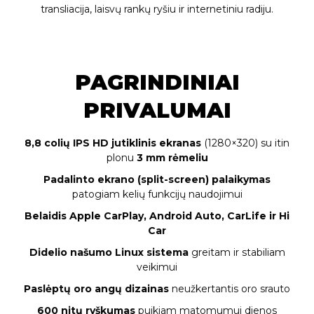
transliacija, laisvų rankų ryšiu ir internetiniu radiju.
PAGRINDINIAI
PRIVALUMAI
8,8 colių IPS HD jutiklinis ekranas
(1280×320) su itin
plonu
3 mm rėmeliu
Padalinto ekrano (split-screen) palaikymas
patogiam kelių funkcijų naudojimui
Belaidis Apple CarPlay, Android Auto, CarLife ir Hi
Car
Didelio našumo Linux sistema
greitam ir stabiliam
veikimui
Paslėptų oro angų dizainas
neužkertantis oro srauto
600 nitų ryškumas
puikiam matomumui dienos