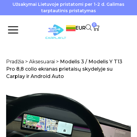
Užsakymai Lietuvoje pristatomi per 1-2 d. Galimas
tarptautinis pristatymas
0
EUR
Pradžia
>
Aksesuarai
>
Modelis 3 / Modelis Y T13
Pro 8,8 colio ekranas prietaisų skydelyje su
Carplay ir Android Auto