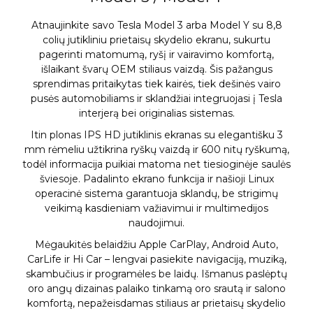
Atnaujinkite savo Tesla Model 3 arba Model Y su 8,8
colių jutikliniu prietaisų skydelio ekranu, sukurtu
pagerinti matomumą, ryšį ir vairavimo komfortą,
išlaikant švarų OEM stiliaus vaizdą. Šis pažangus
sprendimas pritaikytas tiek kairės, tiek dešinės vairo
pusės automobiliams ir sklandžiai integruojasi į Tesla
interjerą bei originalias sistemas.
Itin plonas IPS HD jutiklinis ekranas su elegantišku 3
mm rėmeliu užtikrina ryškų vaizdą ir 600 nitų ryškumą,
todėl informacija puikiai matoma net tiesioginėje saulės
šviesoje. Padalinto ekrano funkcija ir našioji Linux
operacinė sistema garantuoja sklandų, be strigimų
veikimą kasdieniam važiavimui ir multimedijos
naudojimui.
Mėgaukitės belaidžiu Apple CarPlay, Android Auto,
CarLife ir Hi Car – lengvai pasiekite navigaciją, muziką,
skambučius ir programėles be laidų. Išmanus paslėptų
oro angų dizainas palaiko tinkamą oro srautą ir salono
komfortą, nepažeisdamas stiliaus ar prietaisų skydelio