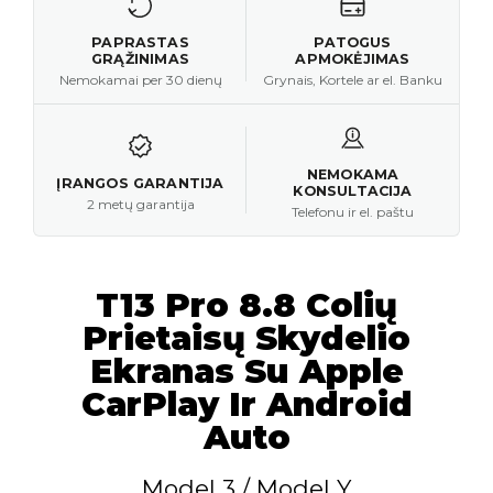
PAPRASTAS
PATOGUS
GRĄŽINIMAS
APMOKĖJIMAS
Nemokamai per 30 dienų
Grynais, Kortele ar el. Banku
NEMOKAMA
ĮRANGOS GARANTIJA
KONSULTACIJA
2 metų garantija
Telefonu ir el. paštu
T13 Pro 8.8 Colių
Prietaisų Skydelio
Ekranas Su Apple
CarPlay Ir Android
Auto
Model 3 / Model Y