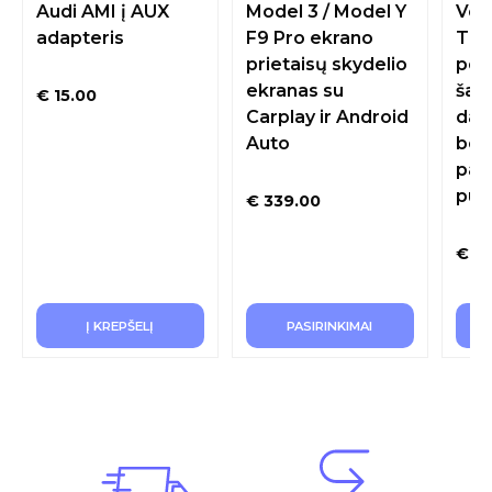
Audi AMI į AUX
Model 3 / Model Y
Vol
adapteris
F9 Pro ekrano
Tra
prietaisų skydelio
por
ekranas su
šal
€
15.00
Carplay ir Android
dai
Auto
bevi
pak
puod
€
339.00
€
69
Į KREPŠELĮ
PASIRINKIMAI