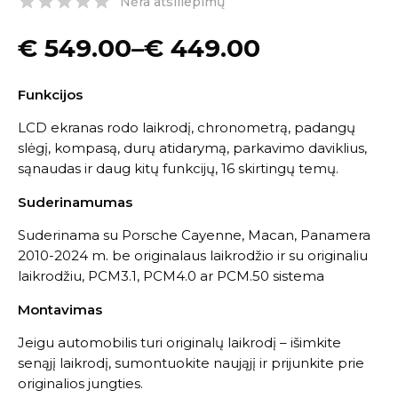
Nėra atsiliepimų
€
549.00
–
€
449.00
Funkcijos
LCD ekranas rodo laikrodį, chronometrą, padangų
slėgį, kompasą, durų atidarymą, parkavimo daviklius,
sąnaudas ir daug kitų funkcijų, 16 skirtingų temų.
Suderinamumas
Suderinama su Porsche Cayenne, Macan, Panamera
2010-2024 m. be originalaus laikrodžio ir su originaliu
laikrodžiu, PCM3.1, PCM4.0 ar PCM.50 sistema
Montavimas
Jeigu automobilis turi originalų laikrodį – išimkite
senąjį laikrodį, sumontuokite naująjį ir prijunkite prie
originalios jungties.