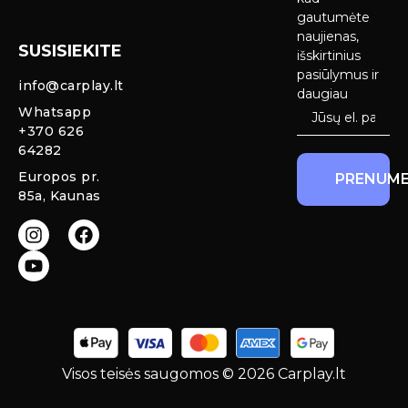
Android Auto
pristatymas
gautumėte
Ekranai
naujienas,
SUSISIEKITE
Privatumo
išskirtinius
Priekinio
politika
pasiūlymus ir
info@carplay.lt
galinio vaizdo
daugiau
kameros ir
Prekių
Whatsapp
sistemos
grąžinimas ir
+370 626
garantija
64282
Mercedes
Europos pr.
PRENUME
salono LED
85a, Kaunas
apšvietimas
Carplay ir
Android Auto
moduliai
originaliam
ekranui
Visos teisės saugomos © 2026 Carplay.lt