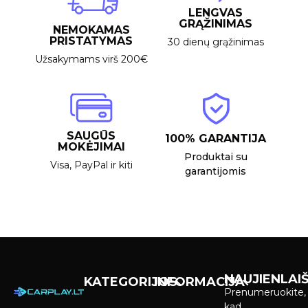
LENGVAS
GRĄŽINIMAS
NEMOKAMAS
PRISTATYMAS
30 dienų grąžinimas
Užsakymams virš 200€
SAUGŪS
100% GARANTIJA
MOKĖJIMAI
Produktai su
Visa, PayPal ir kiti
garantijomis
NAUJIENLAIŠ
KATEGORIJOS
INFORMACIJA
Prenumeruokite,
Carplay &
Pirkimas ir
kad