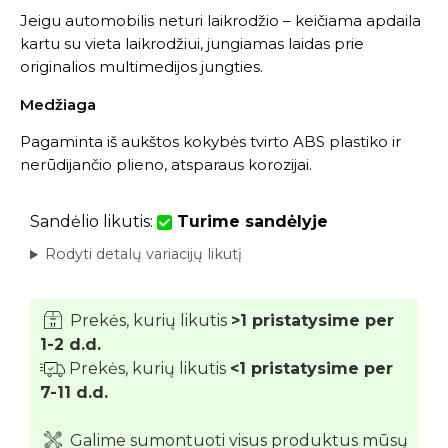
Jeigu automobilis neturi laikrodžio – keičiama apdaila
kartu su vieta laikrodžiui, jungiamas laidas prie
originalios multimedijos jungties.
Medžiaga
Pagaminta iš aukštos kokybės tvirto ABS plastiko ir
nerūdijančio plieno, atsparaus korozijai.
Sandėlio likutis:
Turime sandėlyje
Rodyti detalų variacijų likutį
Prekės, kurių likutis
>1 pristatysime per
1-2 d.d.
Prekės, kurių likutis
<1 pristatysime per
7-11 d.d.
Galime sumontuoti visus produktus mūsų