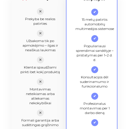
✕
✔
Prekyba be realios
15 metų patirtis
patirties
automobilių
multimedijos sistemose
✕
✔
Užsakoma tik po
apmokėjimo – ilgas ir
Populiariausi
neaiškus laukimas
sprendimai sandėlyje –
pristatymas per 1–2 d.
✕
d.
Klientai spaudžiami
✔
pirkti bet kokį produktą
Konsultacijos dėl
✕
suderinamumo ir
funkcionalumo
Montavimas
neteikiamas arba
✔
atliekamas
nekokybiškai
Profesionalus
montavimas per 1
✕
darbo dieną
Formali garantija arba
✔
sudėtingas grąžinimo