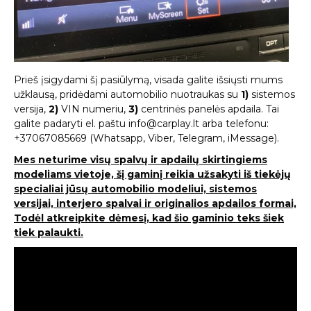
Prieš įsigydami šį pasiūlymą, visada galite išsiųsti mums
užklausą, pridėdami automobilio nuotraukas su
1)
sistemos
versija,
2)
VIN numeriu,
3)
centrinės panelės apdaila. Tai
galite padaryti el. paštu info@carplay.lt arba telefonu:
+37067085669 (Whatsapp, Viber, Telegram, iMessage).
Mes neturime visų spalvų ir apdailų skirtingiems
modeliams vietoje, šį gaminį reikia užsakyti iš tiekėjų
specialiai jūsų automobilio modeliui, sistemos
versijai, interjero spalvai ir originalios apdailos formai,
Todėl atkreipkite dėmesį, kad šio gaminio teks šiek
tiek palaukti.