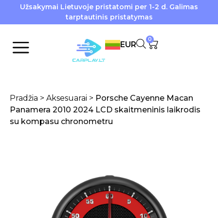
Užsakymai Lietuvoje pristatomi per 1-2 d. Galimas
tarptautinis pristatymas
0
EUR
Pradžia
>
Aksesuarai
>
Porsche Cayenne Macan
Panamera 2010 2024 LCD skaitmeninis laikrodis
su kompasu chronometru