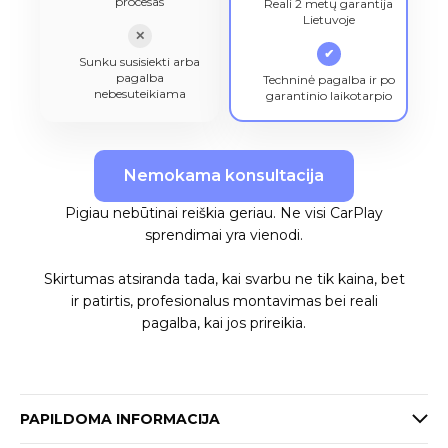
procesas
Reali 2 metų garantija
Lietuvoje
✕
✔
Sunku susisiekti arba
pagalba
Techninė pagalba ir po
nebesuteikiama
garantinio laikotarpio
Nemokama konsultacija
Pigiau nebūtinai reiškia geriau. Ne visi CarPlay
sprendimai yra vienodi.
Skirtumas atsiranda tada, kai svarbu ne tik kaina, bet
ir patirtis, profesionalus montavimas bei reali
pagalba, kai jos prireikia.
PAPILDOMA INFORMACIJA