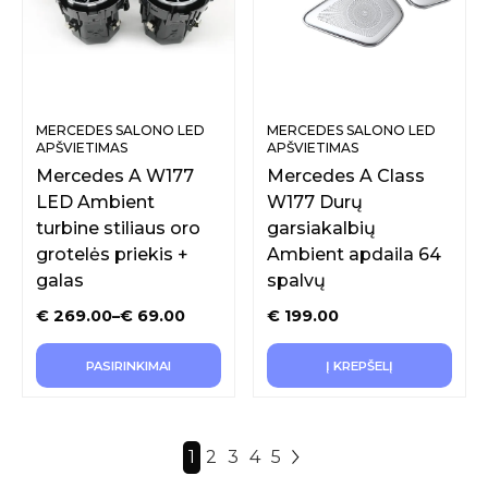
MERCEDES SALONO LED
MERCEDES SALONO LED
APŠVIETIMAS
APŠVIETIMAS
Mercedes A W177
Mercedes A Class
LED Ambient
W177 Durų
turbine stiliaus oro
garsiakalbių
grotelės priekis +
Ambient apdaila 64
galas
spalvų
€
269.00
–
€
69.00
€
199.00
PASIRINKIMAI
Į KREPŠELĮ
1
2
3
4
5