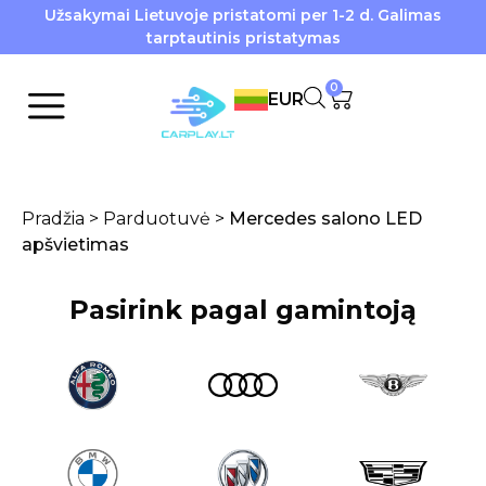
Užsakymai Lietuvoje pristatomi per 1-2 d. Galimas
tarptautinis pristatymas
0
EUR
Pradžia
>
Parduotuvė
>
Mercedes salono LED
apšvietimas
Pasirink pagal gamintoją