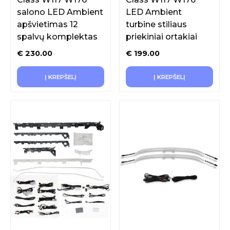
salono LED Ambient
LED Ambient
apšvietimas 12
turbine stiliaus
spalvų komplektas
priekiniai ortakiai
€
230.00
€
199.00
Į KREPŠELĮ
Į KREPŠELĮ