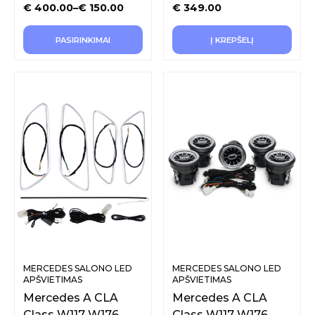
€
400.00
–
€
150.00
€
349.00
PASIRINKIMAI
Į KREPŠELĮ
MERCEDES SALONO LED
MERCEDES SALONO LED
APŠVIETIMAS
APŠVIETIMAS
Mercedes A CLA
Mercedes A CLA
Class W117 W176
Class W117 W176