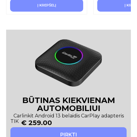
Į KREPŠELĮ
Į KREP
BŪTINAS KIEKVIENAM
AUTOMOBILIUI
Carlinkit Android 13 belaidis CarPlay adapteris
TIK
€
259.00
PIRKTI