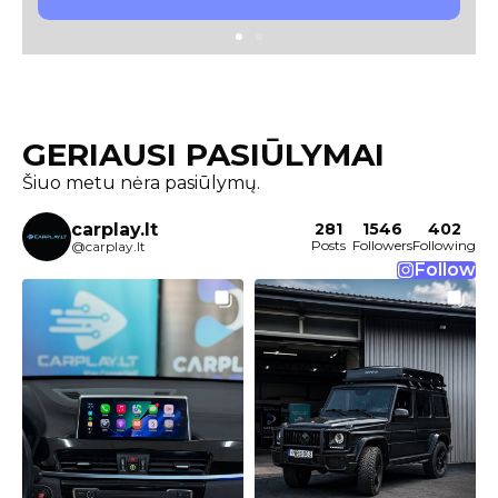
GERIAUSI PASIŪLYMAI
Šiuo metu nėra pasiūlymų.
carplay.lt
281
1546
402
Posts
Followers
Following
@carplay.lt
Follow