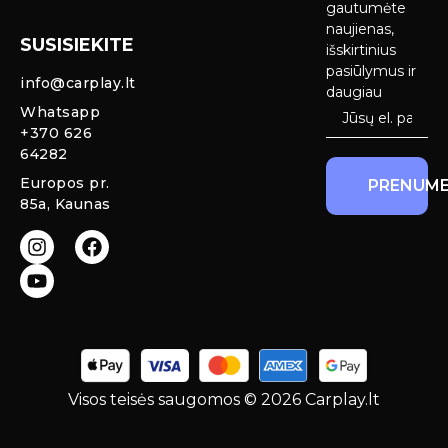
Android Auto
pristatymas
gautumėte
Ekranai
naujienas,
SUSISIEKITE
Privatumo
išskirtinius
Priekinio
politika
pasiūlymus ir
info@carplay.lt
galinio vaizdo
daugiau
kameros ir
Prekių
Whatsapp
sistemos
grąžinimas ir
+370 626
garantija
64282
Mercedes
Europos pr.
PRENUME
salono LED
85a, Kaunas
apšvietimas
Carplay ir
Android Auto
moduliai
originaliam
ekranui
Visos teisės saugomos © 2026 Carplay.lt