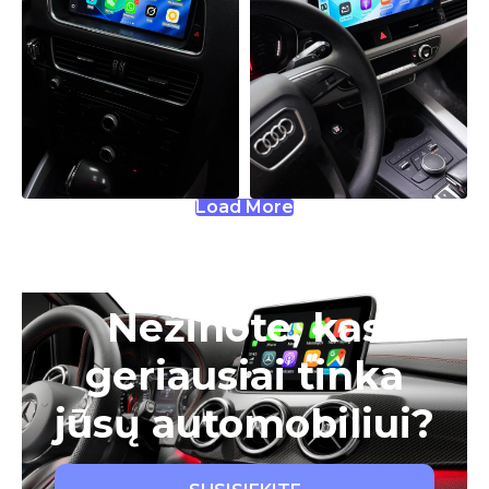
Load More
Nežinote, kas
geriausiai tinka
jūsų automobiliui?