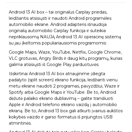
Android 13 AI box – tai originalus Carplay priedas,
leidžiantis atsisiųsti ir naudoti Android programėles
automobilio ekrane. Android adapteris išnaudoja
originalią automobilio Carplay funkcija ir suteikia
nepriklausomą NAUJĄ Android 13 AI operacinę sistemą
su jau įkeltomis populiariausiomis programomis:
Google Maps, Waze, YouTube, Netflix, Google Chrome,
VLC grotuvas, Angry Birds ir daug kitų programų, kurias
galima atsisiųsti iš Google Play parduotuvės.
Išskirtinai Android 13 AI box atnaujinime įdiegta
padalyto (split screen) ekrano funkcija, leidžianti vienu
metu ekrane naudoti 2 programas, pavyzdžiui, Waze ir
Spotify arba Google Maps ir YouTube. Be to, Android
dėžutė palaiko ekrano dubliavimą – galite transliuoti
Apple ir Android telefono ekrano vaizdą į automobilio
ekraną. Be to, Android 13 box gali atkurti įvairius aukštos
kokybės vaizdo ir garso formatus iš prijungtos USB
atmintinės.