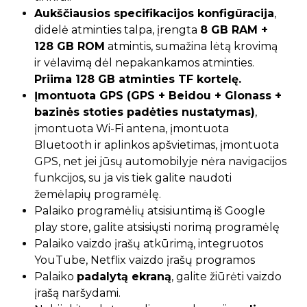
Aukščiausios specifikacijos konfigūracija
,
didelė atminties talpa, įrengta
8 GB RAM +
128 GB ROM
atmintis, sumažina lėtą krovimą
ir vėlavimą dėl nepakankamos atminties.
Priima 128 GB atminties TF kortelę.
Įmontuota GPS (GPS + Beidou + Glonass +
bazinės stoties padėties nustatymas)
,
įmontuota Wi-Fi antena, įmontuota
Bluetooth ir aplinkos apšvietimas, įmontuota
GPS, net jei jūsų automobilyje nėra navigacijos
funkcijos, su ja vis tiek galite naudoti
žemėlapių programėlę.
Palaiko programėlių atsisiuntimą iš Google
play store, galite atsisiųsti norimą programėlę
Palaiko vaizdo įrašų atkūrimą, integruotos
YouTube, Netflix vaizdo įrašų programos
Palaiko
padalytą ekraną
, galite žiūrėti vaizdo
įrašą naršydami.