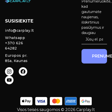
Prenumeruokite,
Carplay &
Pirkimas ir
kad
Android Auto
pristatymas
gautumėte
Ekranai
naujienas,
SUSISIEKITE
Privatumo
išskirtinius
Priekinio
politika
pasiūlymus ir
info@carplay.lt
galinio vaizdo
daugiau
kameros ir
Prekių
Whatsapp
sistemos
grąžinimas ir
+370 626
garantija
64282
Mercedes
Europos pr.
PRENUME
salono LED
85a, Kaunas
apšvietimas
Carplay ir
Android Auto
moduliai
originaliam
ekranui
Visos teisės saugomos © 2026 Carplay.lt