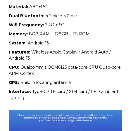
Material:
ABC+PC
Dual Bluetooth:
4.2 ble + 5.0 ble
Wifi Frequency:
2.4G + 5G
Memory:
8GB RAM + 128GB UFS ROM
System:
Android 13
Features:
Wireless Apple Carplay / Android Auto /
Android 13
CPU:
Qualcomm’s QCM6125 octa-core CPU Quad-core
ARM Cortex
GPS:
Build in locating antenna
Interface:
Type-C / TF card / SIM card / LED ambient
lighting