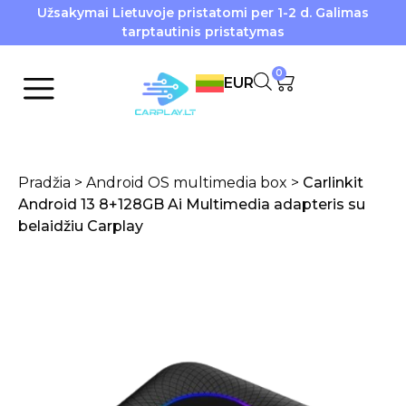
Užsakymai Lietuvoje pristatomi per 1-2 d. Galimas
tarptautinis pristatymas
0
EUR
Pradžia
>
Android OS multimedia box
>
Carlinkit
Android 13 8+128GB Ai Multimedia adapteris su
belaidžiu Carplay