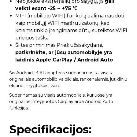
Nebijokite ekstremalių oro sąlygų, jis
gali
veikti esant -25 ~ +75 ℃
MIFI (mobiliojo WIFI) funkciją galima naudoti
kaip mobilųjį WIFI maršrutizatorių, kad
kitiems tinklo įrenginiams būtų suteiktos WIFI
prieigos taškai
Šiltas priminimas Prieš užsisakydami,
patikrinkite, ar jūsų automobilyje yra
laidinis Apple CarPlay / Android Auto
Šis Android 13 AI adapteris suderinamas su visais
originaliais automobilio valdikliais, rankenėlėmis, jutikliniu
ekranu, mygtukais, vairu.
Suderinamas su visais automobiliais, kuriuose yra
originalios integruotos Carplay arba Android Auto
funkcijos.
Specifikacijos: