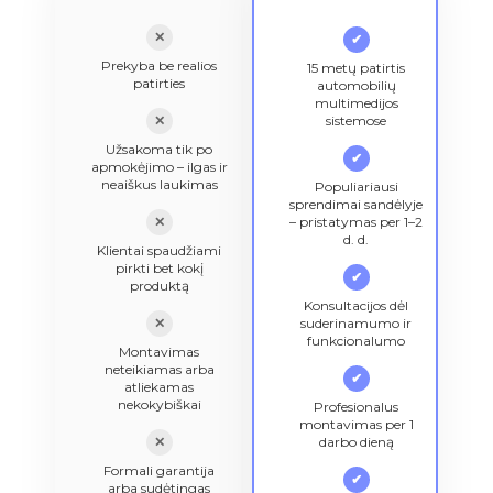
✕
✔
Prekyba be realios
15 metų patirtis
patirties
automobilių
multimedijos
✕
sistemose
Užsakoma tik po
✔
apmokėjimo – ilgas ir
neaiškus laukimas
Populiariausi
sprendimai sandėlyje
✕
– pristatymas per 1–2
d. d.
Klientai spaudžiami
pirkti bet kokį
✔
produktą
Konsultacijos dėl
✕
suderinamumo ir
funkcionalumo
Montavimas
neteikiamas arba
✔
atliekamas
nekokybiškai
Profesionalus
montavimas per 1
✕
darbo dieną
Formali garantija
✔
arba sudėtingas