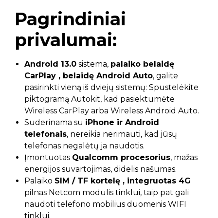
Pagrindiniai
privalumai:
Android 13.0
sistema,
palaiko belaidę
CarPlay , belaidę Android Auto
, galite
pasirinkti vieną iš dviejų sistemų: Spustelėkite
piktogramą Autokit, kad pasiektumėte
Wireless CarPlay arba Wireless Android Auto.
Suderinama su
iPhone ir Android
telefonais
, nereikia nerimauti, kad jūsų
telefonas negalėtų ja naudotis.
Įmontuotas
Qualcomm procesorius
, mažas
energijos suvartojimas, didelis našumas.
Palaiko
SIM / TF kortelę , integruotas 4G
pilnas Netcom modulis tinklui, taip pat gali
naudoti telefono mobilius duomenis WIFI
tinklui.