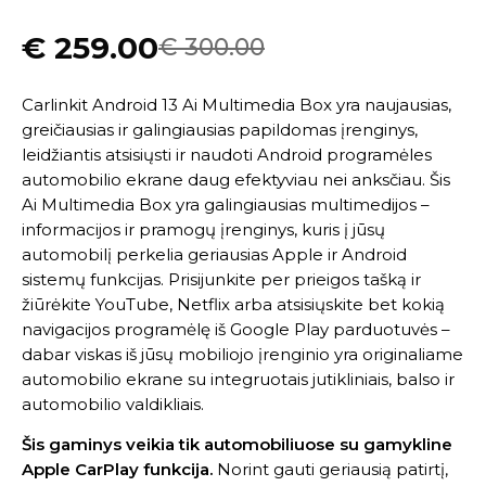
€
259.00
€
300.00
Carlinkit Android 13 Ai Multimedia Box yra naujausias,
greičiausias ir galingiausias papildomas įrenginys,
leidžiantis atsisiųsti ir naudoti Android programėles
automobilio ekrane daug efektyviau nei anksčiau. Šis
Ai Multimedia Box yra galingiausias multimedijos –
informacijos ir pramogų įrenginys, kuris į jūsų
automobilį perkelia geriausias Apple ir Android
sistemų funkcijas. Prisijunkite per prieigos tašką ir
žiūrėkite YouTube, Netflix arba atsisiųskite bet kokią
navigacijos programėlę iš Google Play parduotuvės –
dabar viskas iš jūsų mobiliojo įrenginio yra originaliame
automobilio ekrane su integruotais jutikliniais, balso ir
automobilio valdikliais.
Šis gaminys veikia tik automobiliuose su gamykline
Apple CarPlay funkcija.
Norint gauti geriausią patirtį,