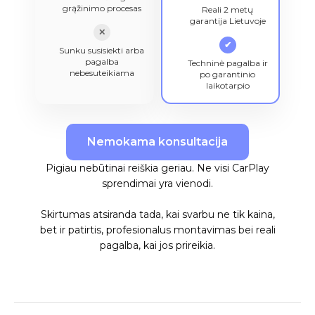
grąžinimo procesas
Reali 2 metų
garantija Lietuvoje
✕
✔
Sunku susisiekti arba
pagalba
Techninė pagalba ir
nebesuteikiama
po garantinio
laikotarpio
Nemokama konsultacija
Pigiau nebūtinai reiškia geriau. Ne visi CarPlay
sprendimai yra vienodi.
Skirtumas atsiranda tada, kai svarbu ne tik kaina,
bet ir patirtis, profesionalus montavimas bei reali
pagalba, kai jos prireikia.