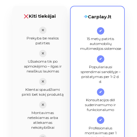
Kiti tiekėjai
Carplay.lt
✕
✔
Prekyba be realios
15 metų patirtis
patirties
automobilių
multimedijos sistemose
✕
✔
Užsakoma tik po
apmokėjimo – ilgas ir
Populiariausi
neaiškus laukimas
sprendimai sandėlyje –
pristatymas per 1–2 d.
✕
d.
Klientai spaudžiami
✔
pirkti bet kokį produktą
Konsultacijos dėl
✕
suderinamumo ir
funkcionalumo
Montavimas
neteikiamas arba
✔
atliekamas
nekokybiškai
Profesionalus
montavimas per 1