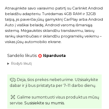
Atnaujinkite savo vairavimo patirtį su Carlinkit Android
belaidžiu adapteriu. Turėdamas 4GB RAM ir 32GB
talpą, jis paverčia jūsų gamyklinį CarPlay arba Android
Auto į visiškai belaidę, Android varomą išmaniąją
sistemą. Mėgaukitės sklandžiu transliavimu, laisvų
rankų skambučiais ir sklandžiu programėlių veikimu –
viskas jūsų automobilio ekrane.
Sandėlio likutis:
Išparduota
Rodyti likutį
Dėja, šios prekės nebeturime. Užsisakykite
dabar ir ji bus pristatyta per 7–11 darbo dienų.
Galime sumontuoti visus produktus mūsų
servise.
Susisiekite su mumis.