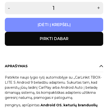
-
+
ĮDĖTI Į KREPŠELĮ
PIRKTI DABAR
APRAŠYMAS
Patirkite naujo lygio ryšį automobilyje su „CarLinkit TBOX-
LITE S Android 9 belaidžiu adapteriu. Sukurtas tam, kad
paverstų jūsų laidinį CarPlay arba Android Auto į belaidę
išmaniąją sistemą, šis kompaktiškas adapteris užtikrina
geresnį našumą, pramogas ir patogumą.
Įrenginys, aprūpintas
Android OS
,
keturių branduolių