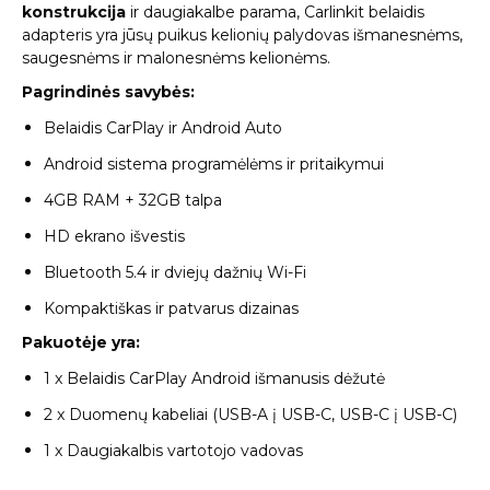
konstrukcija
ir daugiakalbe parama, Carlinkit belaidis
adapteris yra jūsų puikus kelionių palydovas išmanesnėms,
saugesnėms ir malonesnėms kelionėms.
Pagrindinės savybės:
Belaidis CarPlay ir Android Auto
Android sistema programėlėms ir pritaikymui
4GB RAM + 32GB talpa
HD ekrano išvestis
Bluetooth 5.4 ir dviejų dažnių Wi-Fi
Kompaktiškas ir patvarus dizainas
Pakuotėje yra:
1 x Belaidis CarPlay Android išmanusis dėžutė
2 x Duomenų kabeliai (USB-A į USB-C, USB-C į USB-C)
1 x Daugiakalbis vartotojo vadovas