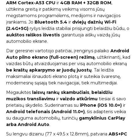
ARM Cortex-A53 CPU
ir
4GB RAM + 32GB ROM
,
užtikrina greitą ir patikimą veikimą visoms jūsų
mėgstamoms programėlėms, medijoms ir navigacijos
įrankiams. Jo
Bluetooth 5.4
ir
dviejų dažnių Wi-Fi
(2.4G+5G)
ryšys leidžia stabiliai prisijungti belaidžiu būdu, o
aukštos raiškos išvestis
garantuoja aiškų vaizdą jūsų
automobilio ekrane.
Dar geresnei vartotojo patirčiai, įrenginys palaiko
Android
Auto pilno ekrano (full-screen) režimą
, užtikrinantį, kad
vaizdas būtų atvaizduojamas per visą automobilio ekraną
be kraštų apkarpymo ar juodų juostų
. Tai leidžia
maksimaliai išnaudoti ekrano plotą ir suteikia švaresnę,
modernesnę sąsają tiek navigacijai, tiek multimedijai.
Mėgaukitės
laisvų rankų skambučiais
,
belaidžiu
muzikos transliavimu
ir
vaizdo atkūrimu
tiesiai iš savo
prietaisų skydelio. Suderinamas su
iPhone (iOS 10.0+)
ir
Android telefonais (Android 11.0+)
, šis adapteris veikia
su dauguma automobilių, turinčių
gamyklinius CarPlay
arba Android Auto
.
Su lengvu dizainu (77 x 49.5 x 12.8mm), patvaria
ABS+PC