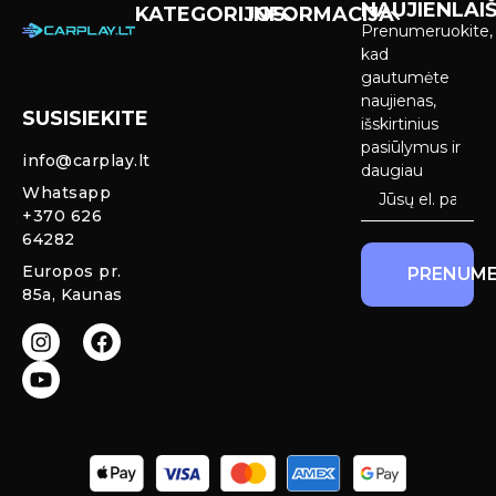
NAUJIENLAIŠ
KATEGORIJOS
INFORMACIJA
Prenumeruokite,
Carplay &
Pirkimas ir
kad
Android Auto
pristatymas
gautumėte
Ekranai
naujienas,
SUSISIEKITE
Privatumo
išskirtinius
Priekinio
politika
pasiūlymus ir
info@carplay.lt
galinio vaizdo
daugiau
kameros ir
Prekių
Whatsapp
sistemos
grąžinimas ir
+370 626
garantija
64282
Mercedes
Europos pr.
PRENUME
salono LED
85a, Kaunas
apšvietimas
Carplay ir
Android Auto
moduliai
originaliam
ekranui