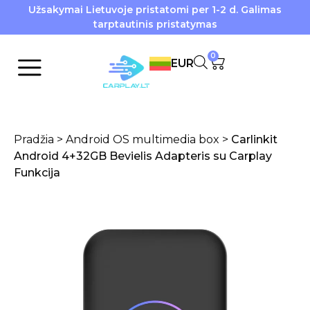
Užsakymai Lietuvoje pristatomi per 1-2 d. Galimas
tarptautinis pristatymas
0
EUR
Pradžia
>
Android OS multimedia box
>
Carlinkit
Android 4+32GB Bevielis Adapteris su Carplay
Funkcija