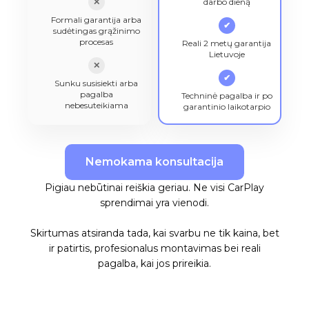
✕
darbo dieną
Formali garantija arba
✔
sudėtingas grąžinimo
procesas
Reali 2 metų garantija
Lietuvoje
✕
✔
Sunku susisiekti arba
pagalba
Techninė pagalba ir po
nebesuteikiama
garantinio laikotarpio
Nemokama konsultacija
Pigiau nebūtinai reiškia geriau. Ne visi CarPlay
sprendimai yra vienodi.
Skirtumas atsiranda tada, kai svarbu ne tik kaina, bet
ir patirtis, profesionalus montavimas bei reali
pagalba, kai jos prireikia.