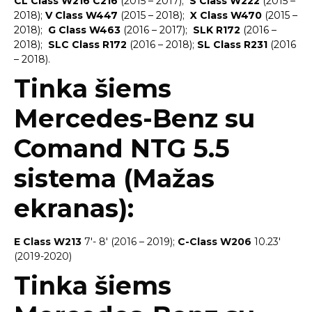
CL Class W216 C216
(2015 – 2017);
S Class W222
(2015 –
2018);
V Class W447
(2015 – 2018);
X Class W470
(2015 –
2018);
G Class W463
(2016 – 2017);
SLK R172
(2016 –
2018);
SLC Class R172
(2016 – 2018);
SL Class R231
(2016
– 2018).
Tinka šiems
Mercedes-Benz su
Comand NTG 5.5
sistema (Mažas
ekranas):
E Class W213
7′- 8′ (2016 – 2019);
C-Class W206
10.23′
(2019-2020)
Tinka šiems