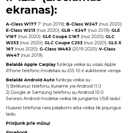
ekranas):
A-Class W177
7′ (nuo 2019);
B-Class W247
(nuo 2020);
E-Class W213
(nuo 2020);
GLB – X247
(nuo 2019);
GLE
V167
(nuo 2020);
GLE Coupe C167
(nuo 2020);
GLC
W253
(nuo 2020);
GLC Coupe C253
(nuo 2020);
GLS X
167
(nuo 2020);
G-Class W463
(2019-2020);
V-Class
W447
(nuo 2019).
Belaidė Apple Carplay
funkcija veikia su visais Apple
iPhone telefono modeliais su iOS 10 ir aukštesne versija.
Belaidė Android Auto
funkcija veikia su :
1) Betkuriuo telefonu, kuriame yra Android 11.0
2) Google ar Samsung telefonu su Android 10.0
Senesni Android modeliai veikia tik jungiantis USB laidu!
Huawei telefonai nėra palaikomi arba veikia tik prijungus
laidu.
Prisijunk prie mūsų!
Facebook