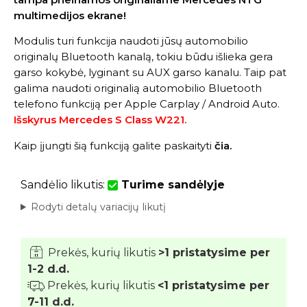
multimedijos ekrane!
Modulis turi funkcija naudoti jūsų automobilio
originalų Bluetooth kanalą, tokiu būdu išlieka gera
garso kokybė, lyginant su AUX garso kanalu. Taip pat
galima naudoti originalią automobilio Bluetooth
telefono funkciją per Apple Carplay / Android Auto.
Išskyrus Mercedes S Class W221.
Kaip įjungti šią funkciją galite paskaityti
čia
.
Sandėlio likutis:
Turime sandėlyje
Rodyti detalų variacijų likutį
Prekės, kurių likutis
>1 pristatysime per
1-2 d.d.
Prekės, kurių likutis
<1 pristatysime per
7-11 d.d.