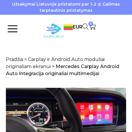
Užsakymai Lietuvoje pristatomi per 1-2 d. Galimas
tarptautinis pristatymas
0
EUR
Pradžia
>
Carplay ir Android Auto moduliai
originaliam ekranui
>
Mercedes Carplay Android
Auto Integracija originaliai multimedijai