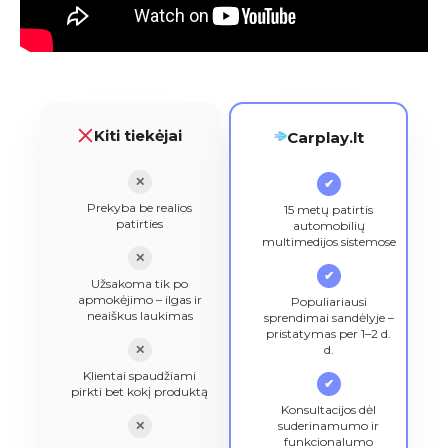
Kiti tiekėjai
Carplay.lt
✕
✔
Prekyba be realios
15 metų patirtis
patirties
automobilių
multimedijos sistemose
✕
✔
Užsakoma tik po
apmokėjimo – ilgas ir
Populiariausi
neaiškus laukimas
sprendimai sandėlyje –
pristatymas per 1–2 d.
✕
d.
Klientai spaudžiami
✔
pirkti bet kokį produktą
Konsultacijos dėl
✕
suderinamumo ir
funkcionalumo