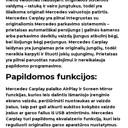
valdymą – ratuką ir vairo jungtukus, todėl yra
išlaikoma originali Mercedes vairuotojo patirtis.
Mercedes Carplay yra pilnai integruotas su
originaliomis Mercedes parkavimo sistemomis –
prietaisas automatiškai persijungs į galinės kameros
arba parkavimo daviklių vaizdą įjungus atbulinį bėgį,
bei išsijungs bėgį perjungus. Mercedes Carplay
laidynas yra jungiamas prie originalių jungčių, todėl
nereikia karpyti ir lituoti jokių sujungimų. Prietaisas
yra pilnai paruoštas naudojimui ir nereikalauja
papildomo programavimo.
Papildomos funkcijos:
Mercedes Carplay palaiko AirPlay ir Screen Mirror
funckijas, kurios leis dalintis išmaniojo įrenginio
ekrano vaizdu, peržiūrinėti nuotraukas ar vaizdo
įrašus, taip pat gali atkurti aukštos kokybės vaizdo
įrašus ar garso failus iš USB atmintinės. Mercedes
Carplay turi papildomą ekvalaizerio funkciją, kuri leis
reguliuoti originalios garso aparatūros nustatymus.