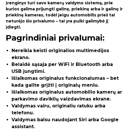
Įrenginys turi savo kamerų valdymo sistemą, prie
kurios galima prijungti galinę, priekinę arba ir galinę ir
priekinę kameras, todėl jeigu automobilis prieš tai
neturėjo šio privalumo – tai yra puiki galimybė jį
įdiegti.
Pagrindiniai privalumai:
Nereikia keisti originalios multimedijos
ekrano.
Belaidė sąsaja per WiFi ir Bluetooth arba
USB jungtimi.
Išlaikomas originalus funkcionalumas – bet
kada galite grįžti į originalų meniu.
Išlaikomas originalus automobilio kamerų ar
parkavimo daviklių vaizdavimas ekrane.
Valdymas vairu, originaliu ratuku arba
telefonu.
Valdymas balsu naudojant Siri arba Google
assistant.