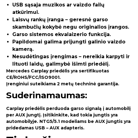
USB sąsaja muzikos ar vaizdo failų
atkūrimui.
Laisvų rankų įranga – geresnė garso
skambučių kokybė negu originalios įrangos.
Garso sistemos ekvalaizerio funkcija.
Papildomai galima prijungti galinio vaizdo
kamerą.
Nesudėtingas įrengimas – nereikia karpyti ir
lituoti laidų, galimybė išimti priedėlį.
Mercedes Carplay priedėlis yra sertifikuotas
CE/ROHS/FCC/ISO9001.
Įrenginiui suteikiama 2 metų techninė garantija.
Suderinamaumas:
Carplay priedėlis perduoda garso signalą į automobilį
per AUX jungtį. Įsitikinkite, kad tokia jungtis yra
automobilyje. NTG5/5.1 modeliams be AUX jungtis yra
pridedamas USB – AUX adapteris.