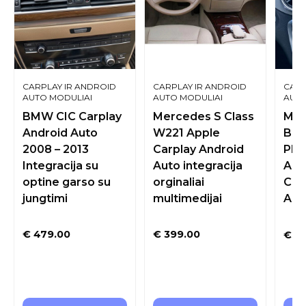
CARPLAY IR ANDROID
CARPLAY IR ANDROID
CARP
AUTO MODULIAI
AUTO MODULIAI
AUTO
ORIGINALIAM EKRANUI
ORIGINALIAM EKRANUI
ORIG
BMW CIC Carplay
Mercedes S Class
Mer
Android Auto
W221 Apple
BEC
2008 – 2013
Carplay Android
PIL
Integracija su
Auto integracija
Aud
optine garso su
orginaliai
Car
jungtimi
multimedijai
Auto
€
479.00
€
399.00
€
19