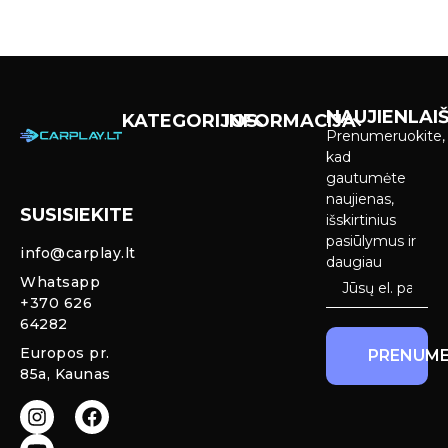
NAUJIENLAIŠ
KATEGORIJOS
INFORMACIJA
Prenumeruokite,
Carplay &
Pirkimas ir
kad
Android Auto
pristatymas
gautumėte
Ekranai
naujienas,
SUSISIEKITE
Privatumo
išskirtinius
Priekinio
politika
pasiūlymus ir
info@carplay.lt
galinio vaizdo
daugiau
kameros ir
Prekių
Whatsapp
sistemos
grąžinimas ir
+370 626
garantija
64282
Mercedes
Europos pr.
PRENUME
salono LED
85a, Kaunas
apšvietimas
Carplay ir