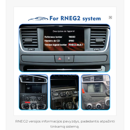
RNEG2 versijos informacijos pavyzdys, padedantis atpažinti
tinkamą sistemą.