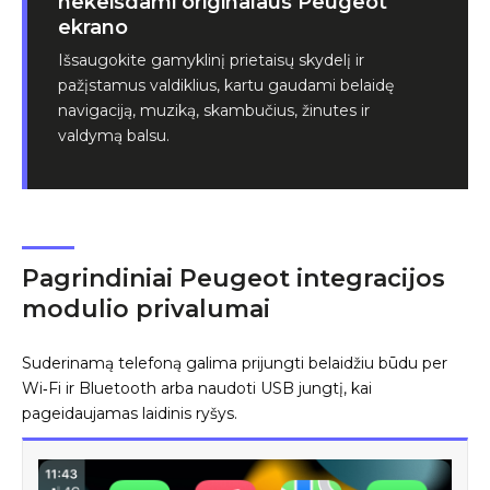
nekeisdami originalaus Peugeot
ekrano
Išsaugokite gamyklinį prietaisų skydelį ir
pažįstamus valdiklius, kartu gaudami belaidę
navigaciją, muziką, skambučius, žinutes ir
valdymą balsu.
Pagrindiniai Peugeot integracijos
modulio privalumai
Suderinamą telefoną galima prijungti belaidžiu būdu per
Wi‑Fi ir Bluetooth arba naudoti USB jungtį, kai
pageidaujamas laidinis ryšys.