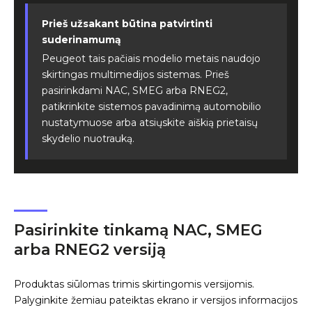
Prieš užsakant būtina patvirtinti
suderinamumą
Peugeot tais pačiais modelio metais naudojo
skirtingas multimedijos sistemas. Prieš
pasirinkdami NAC, SMEG arba RNEG2,
patikrinkite sistemos pavadinimą automobilio
nustatymuose arba atsiųskite aiškią prietaisų
skydelio nuotrauką.
Pasirinkite tinkamą NAC, SMEG
arba RNEG2 versiją
Produktas siūlomas trimis skirtingomis versijomis.
Palyginkite žemiau pateiktas ekrano ir versijos informacijos