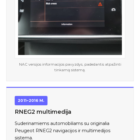
NAC versijos informacijos pavyzdys, padedantis atpažinti
tinkamą sistemą.
2011–2016 M.
RNEG2 multimedija
Suderinamiems automobiliams su originalia
Peugeot RNEG2 navigacijos ir multimedijos
sistema.