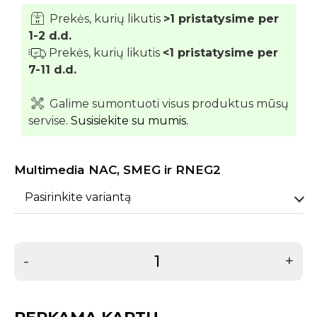
Prekės, kurių likutis
>1 pristatysime per
1-2 d.d.
Prekės, kurių likutis
<1 pristatysime per
7-11 d.d.
Galime sumontuoti visus produktus mūsų
servise.
Susisiekite su mumis.
Multimedia NAC, SMEG ir RNEG2
Pasirinkite variantą
-
+