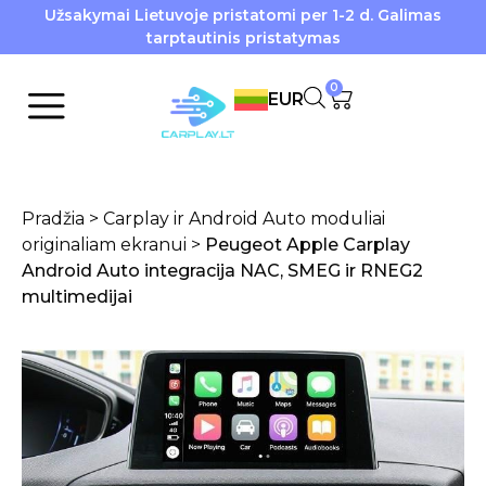
Užsakymai Lietuvoje pristatomi per 1-2 d. Galimas
tarptautinis pristatymas
0
EUR
Pradžia
>
Carplay ir Android Auto moduliai
originaliam ekranui
>
Peugeot Apple Carplay
Android Auto integracija NAC, SMEG ir RNEG2
multimedijai