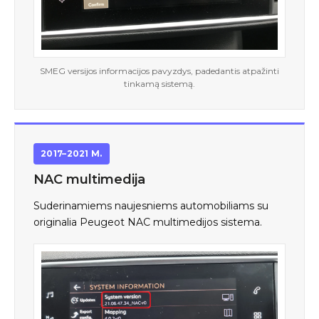
SMEG versijos informacijos pavyzdys, padedantis atpažinti
tinkamą sistemą.
2017–2021 M.
NAC multimedija
Suderinamiems naujesniems automobiliams su
originalia Peugeot NAC multimedijos sistema.