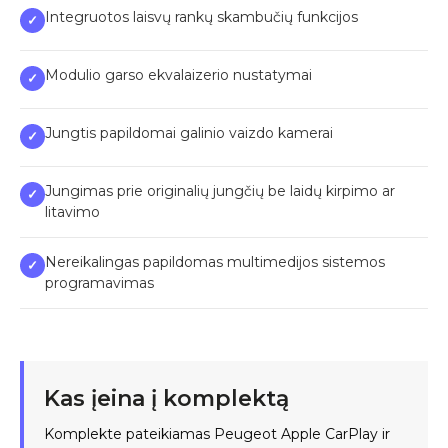
Integruotos laisvų rankų skambučių funkcijos
✓
Modulio garso ekvalaizerio nustatymai
✓
Jungtis papildomai galinio vaizdo kamerai
✓
Jungimas prie originalių jungčių be laidų kirpimo ar
✓
litavimo
Nereikalingas papildomas multimedijos sistemos
✓
programavimas
Kas įeina į komplektą
Komplekte pateikiamas Peugeot Apple CarPlay ir