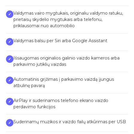
Valdymas vairo mygtukais, originaliu valdymo ratuku,
✓
prietaisų skydelio mygtukais arba telefonu,
priklausomai nuo automobilio
Valdymas balsu per Siri arba Google Assistant
✓
Išsaugomas originalios galinio vaizdo kameros arba
✓
parkavimo jutiklių vaizdas
Automatinis grįžimas į parkavimo vaizdą įjungus
✓
atbulinę pavarą
AirPlay ir suderinamos telefono ekrano vaizdo
✓
perdavimo funkcijos
Suderinamų muzikos ir vaizdo failų atkūrimas per USB
✓