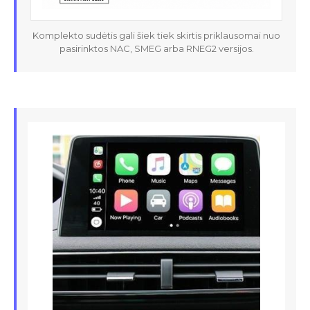
Komplekto sudėtis gali šiek tiek skirtis priklausomai nuo
pasirinktos NAC, SMEG arba RNEG2 versijos.