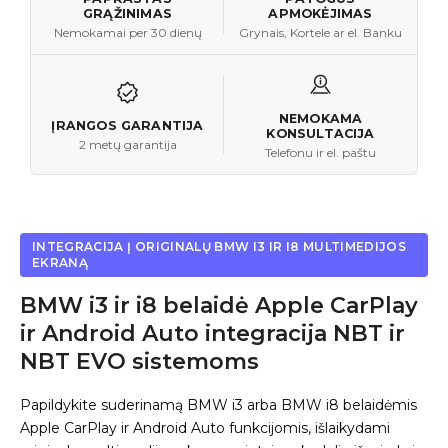
GRĄŽINIMAS
APMOKĖJIMAS
Nemokamai per 30 dienų
Grynais, Kortele ar el. Banku
NEMOKAMA
ĮRANGOS GARANTIJA
KONSULTACIJA
2 metų garantija
Telefonu ir el. paštu
INTEGRACIJA Į ORIGINALŲ BMW I3 IR I8 MULTIMEDIJOS
EKRANĄ
BMW i3 ir i8 belaidė Apple CarPlay
ir Android Auto integracija NBT ir
NBT EVO sistemoms
Papildykite suderinamą BMW i3 arba BMW i8 belaidėmis
Apple CarPlay ir Android Auto funkcijomis, išlaikydami