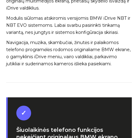
originalų multimedijos ekraną, prietaisų skydelio išvaizdą ir
iDrive valdiklius.
Modulis siūlomas atskiromis versijomis BMW iDrive NBT ir
NBT EVO sistemoms. Labai svarbu pasirinkti tinkamą
variantą, nes jungtys ir sistemos konfigūracija skiriasi.
Navigacija, muzika, skambučiai, žinutės ir palaikomos
telefono programėlės rodomos originaliame BMW ekrane,
o gamyklinis iDrive meniu, vairo valdikliai, parkavimo
jutikliai ir suderinamos kameros išlieka pasiekiami.
✓
Šiuolaikinės telefono funkcijos
nekeičiant originalaus BMW ekrano