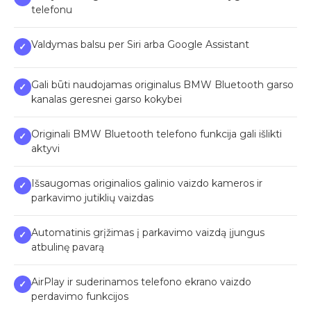
telefonu
Valdymas balsu per Siri arba Google Assistant
✓
Gali būti naudojamas originalus BMW Bluetooth garso
✓
kanalas geresnei garso kokybei
Originali BMW Bluetooth telefono funkcija gali išlikti
✓
aktyvi
Išsaugomas originalios galinio vaizdo kameros ir
✓
parkavimo jutiklių vaizdas
Automatinis grįžimas į parkavimo vaizdą įjungus
✓
atbulinę pavarą
AirPlay ir suderinamos telefono ekrano vaizdo
✓
perdavimo funkcijos