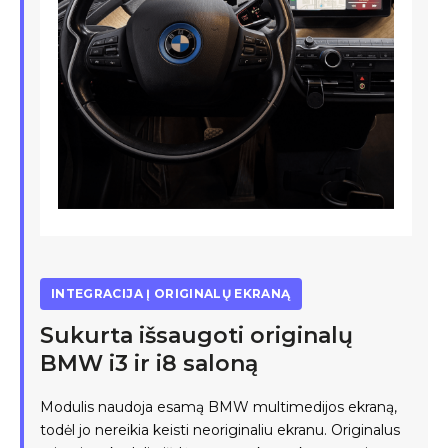
INTEGRACIJA Į ORIGINALŲ EKRANĄ
Sukurta išsaugoti originalų
BMW i3 ir i8 saloną
Modulis naudoja esamą BMW multimedijos ekraną,
todėl jo nereikia keisti neoriginaliu ekranu. Originalus