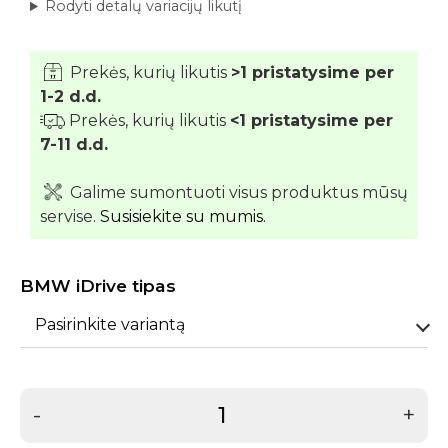
Rodyti detalų variacijų likutį
Prekės, kurių likutis
>1 pristatysime per
1-2 d.d.
Prekės, kurių likutis
<1 pristatysime per
7-11 d.d.
Galime sumontuoti visus produktus mūsų
servise.
Susisiekite su mumis.
BMW iDrive tipas
Pasirinkite variantą
-
+