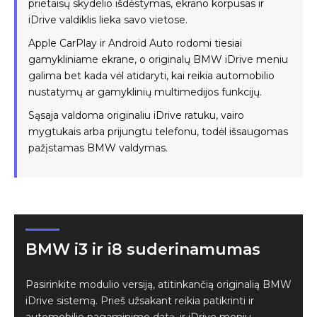
prietaisų skydelio išdėstymas, ekrano korpusas ir
iDrive valdiklis lieka savo vietose.
Apple CarPlay ir Android Auto rodomi tiesiai
gamykliniame ekrane, o originalų BMW iDrive meniu
galima bet kada vėl atidaryti, kai reikia automobilio
nustatymų ar gamyklinių multimedijos funkcijų.
Sąsaja valdoma originaliu iDrive ratuku, vairo
mygtukais arba prijungtu telefonu, todėl išsaugomas
pažįstamas BMW valdymas.
BMW i3 ir i8 suderinamumas
Pasirinkite modulio versiją, atitinkančią originalią BMW
iDrive sistemą. Prieš užsakant reikia patikrinti ir
automobilio pagaminimo datą, ir iDrive meniu