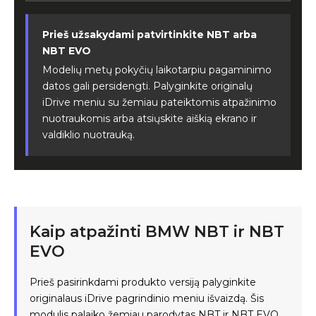
Prieš užsakydami patvirtinkite NBT arba
NBT EVO
Modelių metų pokyčių laikotarpiu pagaminimo
datos gali persidengti. Palyginkite originalų
iDrive meniu su žemiau pateiktomis atpažinimo
nuotraukomis arba atsiųskite aiškią ekrano ir
valdiklio nuotrauką.
Kaip atpažinti BMW NBT ir NBT
EVO
Prieš pasirinkdami produkto versiją palyginkite
originalaus iDrive pagrindinio meniu išvaizdą. Šis
modulis palaiko žemiau parodytas NBT ir NBT EVO