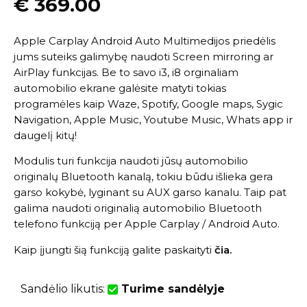
€
369.00
Apple Carplay Android Auto Multimedijos priedėlis
jums suteiks galimybę naudoti Screen mirroring ar
AirPlay funkcijas. Be to savo i3, i8 orginaliam
automobilio ekrane galėsite matyti tokias
programėles kaip Waze, Spotify, Google maps, Sygic
Navigation, Apple Music, Youtube Music, Whats app ir
daugelį kitų!
Modulis turi funkcija naudoti jūsų automobilio
originalų Bluetooth kanalą, tokiu būdu išlieka gera
garso kokybė, lyginant su AUX garso kanalu. Taip pat
galima naudoti originalią automobilio Bluetooth
telefono funkciją per Apple Carplay / Android Auto.
Kaip įjungti šią funkciją galite paskaityti
čia
.
Sandėlio likutis:
Turime sandėlyje