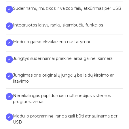
Suderinamų muzikos ir vaizdo failų atkūrimas per USB
✓
Integruotos laisvų rankų skambučių funkcijos
✓
Modulio garso ekvalaizerio nustatymai
✓
Jungtys suderinamai priekinei arba galinei kamerai
✓
Jungimas prie originalių jungčių be laidų kirpimo ar
✓
litavimo
Nereikalingas papildomas multimedijos sistemos
✓
programavimas
Modulio programinė įranga gali būti atnaujinama per
✓
USB