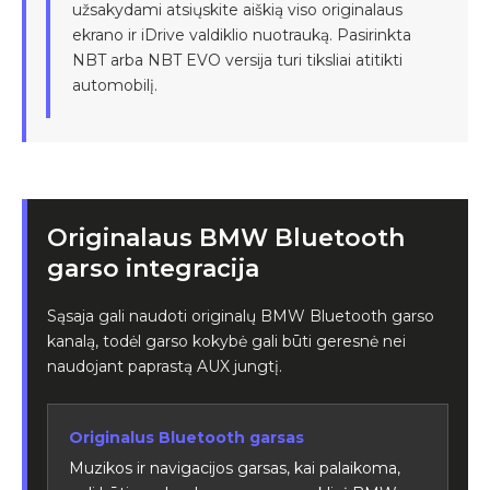
užsakydami atsiųskite aiškią viso originalaus
ekrano ir iDrive valdiklio nuotrauką. Pasirinkta
NBT arba NBT EVO versija turi tiksliai atitikti
automobilį.
Originalaus BMW Bluetooth
garso integracija
Sąsaja gali naudoti originalų BMW Bluetooth garso
kanalą, todėl garso kokybė gali būti geresnė nei
naudojant paprastą AUX jungtį.
Originalus Bluetooth garsas
Muzikos ir navigacijos garsas, kai palaikoma,