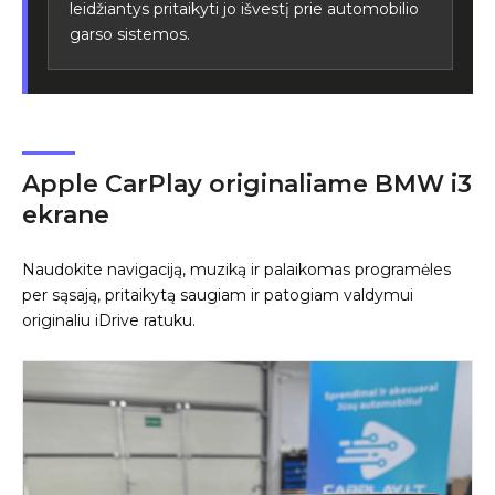
leidžiantys pritaikyti jo išvestį prie automobilio
garso sistemos.
Apple CarPlay originaliame BMW i3
ekrane
Naudokite navigaciją, muziką ir palaikomas programėles
per sąsają, pritaikytą saugiam ir patogiam valdymui
originaliu iDrive ratuku.