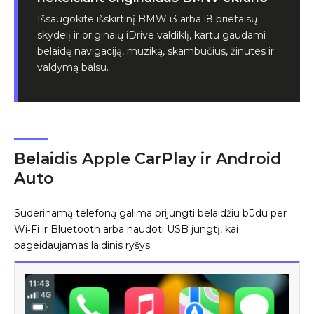
Išsaugokite išskirtinį BMW i3 arba i8 prietaisų
skydelį ir originalų iDrive valdiklį, kartu gaudami
belaidę navigaciją, muziką, skambučius, žinutes ir
valdymą balsu.
Belaidis Apple CarPlay ir Android
Auto
Suderinamą telefoną galima prijungti belaidžiu būdu per
Wi‑Fi ir Bluetooth arba naudoti USB jungtį, kai
pageidaujamas laidinis ryšys.