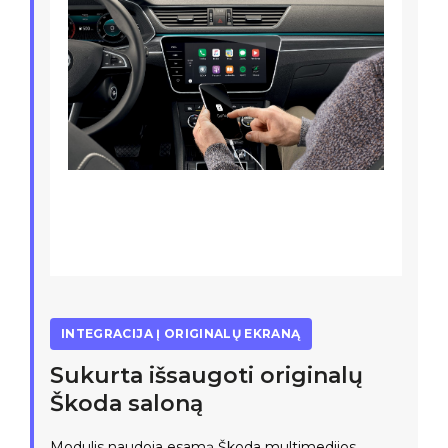
INTEGRACIJA Į ORIGINALŲ EKRANĄ
Sukurta išsaugoti originalų
Škoda saloną
Modulis naudoja esamą Škoda multimedijos