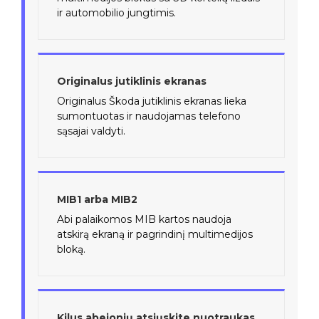
ir automobilio jungtimis.
Originalus jutiklinis ekranas
Originalus Škoda jutiklinis ekranas lieka
sumontuotas ir naudojamas telefono
sąsajai valdyti.
MIB1 arba MIB2
Abi palaikomos MIB kartos naudoja
atskirą ekraną ir pagrindinį multimedijos
bloką.
Kilus abejonių atsiųskite nuotraukas