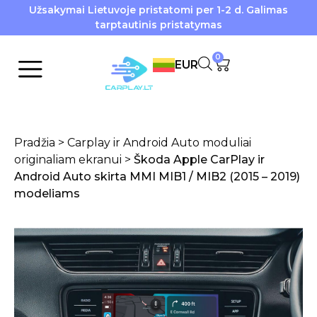
Užsakymai Lietuvoje pristatomi per 1-2 d. Galimas
tarptautinis pristatymas
0
EUR
Pradžia
>
Carplay ir Android Auto moduliai
originaliam ekranui
>
Škoda Apple CarPlay ir
Android Auto skirta MMI MIB1 / MIB2 (2015 – 2019)
modeliams