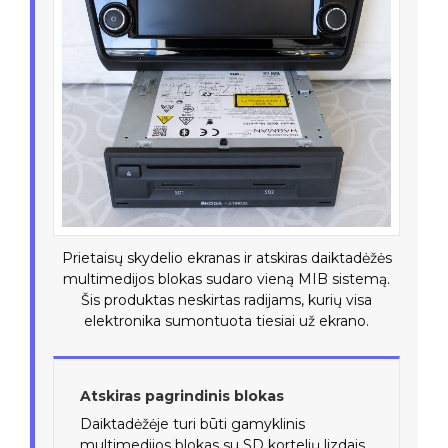
Prietaisų skydelio ekranas ir atskiras daiktadėžės
multimedijos blokas sudaro vieną MIB sistemą.
Šis produktas neskirtas radijams, kurių visa
elektronika sumontuota tiesiai už ekrano.
Atskiras pagrindinis blokas
Daiktadėžėje turi būti gamyklinis
multimedijos blokas su SD kortelių lizdais