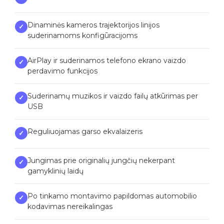
Dinaminės kameros trajektorijos linijos
✓
suderinamoms konfigūracijoms
AirPlay ir suderinamos telefono ekrano vaizdo
✓
perdavimo funkcijos
Suderinamų muzikos ir vaizdo failų atkūrimas per
✓
USB
Reguliuojamas garso ekvalaizeris
✓
Jungimas prie originalių jungčių nekerpant
✓
gamyklinių laidų
Po tinkamo montavimo papildomas automobilio
✓
kodavimas nereikalingas