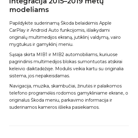
integracija 2015–2019 metų
modeliams
Papildykite suderinamą Škoda belaidėmis Apple
CarPlay ir Android Auto funkcijomis, išlaikydami
originalų multimedijos ekraną, jutiklinį valdymą, vairo
mygtukus ir gamyklinį meniu.
Sąsaja skirta MIB1 ir MIB2 automobiliams, kuriuose
pagrindinis multimedijos blokas sumontuotas atskirai
keleivio daiktadėžėje. Modulis veikia kartu su originalia
sistema, jos nepakeisdamas.
Navigacija, muzika, skambučiai, žinutės ir palaikomos
telefono programėlės rodomos gamykliniame ekrane, o
originalus Škoda meniu, parkavimo informacija ir
suderinamos kameros išlieka pasiekiamos.