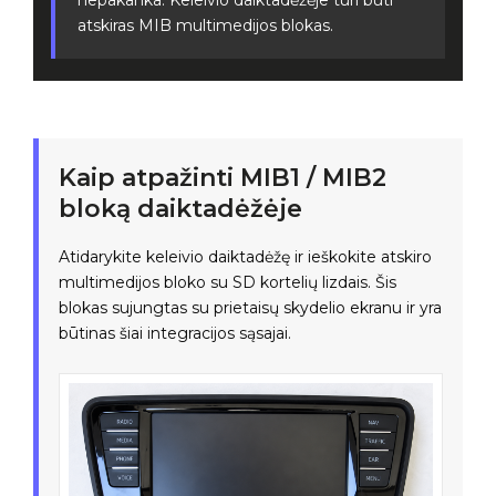
nepakanka. Keleivio daiktadėžėje turi būti
atskiras MIB multimedijos blokas.
Kaip atpažinti MIB1 / MIB2
bloką daiktadėžėje
Atidarykite keleivio daiktadėžę ir ieškokite atskiro
multimedijos bloko su SD kortelių lizdais. Šis
blokas sujungtas su prietaisų skydelio ekranu ir yra
būtinas šiai integracijos sąsajai.