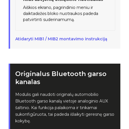
Aiškios ekrano, pagrindinio meniu ir
daiktadėžės bloko nuotraukos padeda
patvirtinti suderinamumą.
Atidaryti MIB1 / MIB2 montavimo instrukciją
Originalus Bluetooth garso
kanalas
Modulis gali naudoti originalų automobilio
Bluetooth garso kanalą vietoje analoginio AUX
šaltinio. Kai funkcija palaikoma ir tinkamai
sukonfigūruota, tai padeda išlaikyti geresnę garso
kokybę.