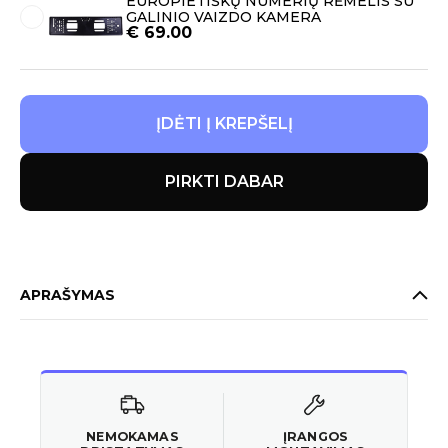
EUROPIETIŠKŲ NUMERIŲ RĖMELIS SU
GALINIO VAIZDO KAMERA
€
69.00
ĮDĖTI Į KREPŠELĮ
PIRKTI DABAR
APRAŠYMAS
NEMOKAMAS
ĮRANGOS