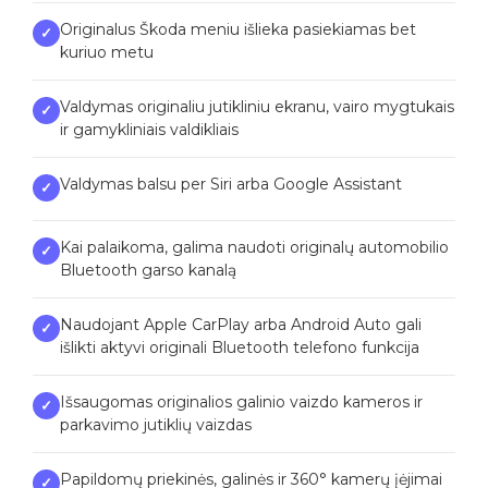
Originalus Škoda meniu išlieka pasiekiamas bet
✓
kuriuo metu
Valdymas originaliu jutikliniu ekranu, vairo mygtukais
✓
ir gamykliniais valdikliais
Valdymas balsu per Siri arba Google Assistant
✓
Kai palaikoma, galima naudoti originalų automobilio
✓
Bluetooth garso kanalą
Naudojant Apple CarPlay arba Android Auto gali
✓
išlikti aktyvi originali Bluetooth telefono funkcija
Išsaugomas originalios galinio vaizdo kameros ir
✓
parkavimo jutiklių vaizdas
Papildomų priekinės, galinės ir 360° kamerų įėjimai
✓