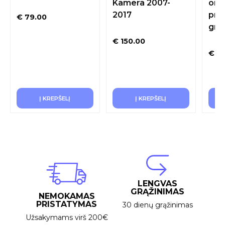
Kamera 2007-
org
2017
pri
€
79.00
gro
€
150.00
€
70
Į KREPŠELĮ
Į KREPŠELĮ
LENGVAS
GRĄŽINIMAS
NEMOKAMAS
PRISTATYMAS
30 dienų grąžinimas
Užsakymams virš 200€