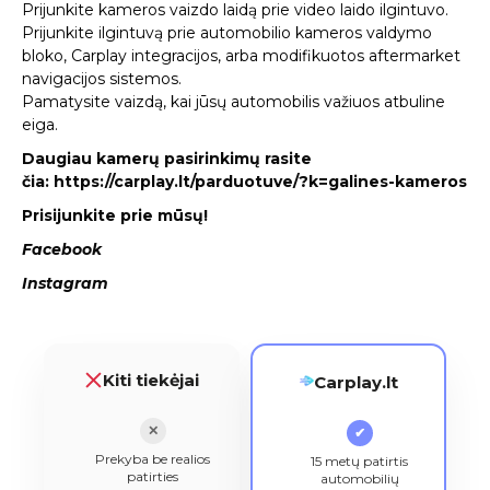
Prijunkite kameros vaizdo laidą prie video laido ilgintuvo.
Prijunkite ilgintuvą prie automobilio kameros valdymo
bloko, Carplay integracijos, arba modifikuotos aftermarket
navigacijos sistemos.
Pamatysite vaizdą, kai jūsų automobilis važiuos atbuline
eiga.
Daugiau kamerų pasirinkimų rasite
čia:
https://carplay.lt/parduotuve/?k=galines-kameros
Prisijunkite prie mūsų!
Facebook
Instagram
Kiti tiekėjai
Carplay.lt
✕
✔
Prekyba be realios
15 metų patirtis
patirties
automobilių