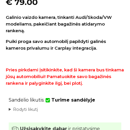
€
79.00
Galinio vaizdo kamera, tinkanti Audi/Skoda/VW
modeliams, pakeičiant bagažinės atidarymo
rankeną.
Puiki proga savo automobilį papildyti galinės
kameros privalumu ir
Carplay integracija.
Pries pirkdami įsitikinkite, kad ši kamera bus tinkama
jūsų automobiliui! Pamatuokite savo bagažinės
rankena ir palyginkite ilgį, bei plotį.
Sandėlio likutis:
Turime sandėlyje
Rodyti likutį
Užsisakykite dabar
ir pristatysime