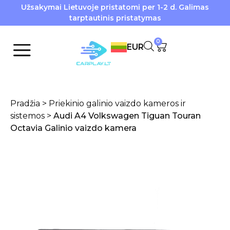
Užsakymai Lietuvoje pristatomi per 1-2 d. Galimas
tarptautinis pristatymas
0
EUR
Pradžia
>
Priekinio galinio vaizdo kameros ir
sistemos
>
Audi A4 Volkswagen Tiguan Touran
Octavia Galinio vaizdo kamera