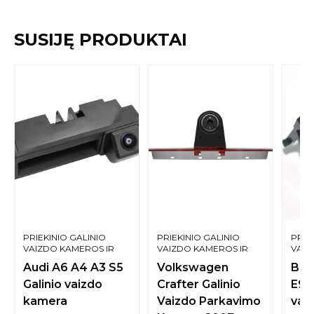
SUSIJĘ PRODUKTAI
PRIEKINIO GALINIO
PRIEKINIO GALINIO
PRIE
VAIZDO KAMEROS IR
VAIZDO KAMEROS IR
VAIZ
SISTEMOS
SISTEMOS
SIST
Audi A6 A4 A3 S5
Volkswagen
BMW
Galinio vaizdo
Crafter Galinio
E90
kamera
Vaizdo Parkavimo
vai