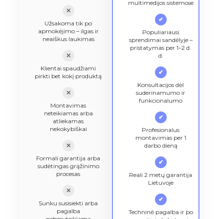
multimedijos sistemose
✕
✔
Užsakoma tik po
apmokėjimo – ilgas ir
Populiariausi
neaiškus laukimas
sprendimai sandėlyje –
pristatymas per 1–2 d.
✕
d.
Klientai spaudžiami
✔
pirkti bet kokį produktą
Konsultacijos dėl
✕
suderinamumo ir
funkcionalumo
Montavimas
neteikiamas arba
✔
atliekamas
nekokybiškai
Profesionalus
montavimas per 1
✕
darbo dieną
Formali garantija arba
✔
sudėtingas grąžinimo
procesas
Reali 2 metų garantija
Lietuvoje
✕
✔
Sunku susisiekti arba
pagalba
Techninė pagalba ir po
nebesuteikiama