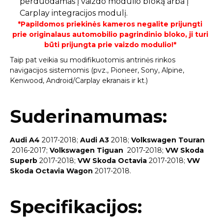
perduodamas į vaizdo modulio bloką arba į
Carplay integracijos modulį.
*Papildomos priekinės kameros negalite prijungti
prie originalaus automobilio pagrindinio bloko, ji turi
būti prijungta prie vaizdo modulio!*
Taip pat veikia su modifikuotomis antrinės rinkos
navigacijos sistemomis (pvz., Pioneer, Sony, Alpine,
Kenwood, Android/Carplay ekranais ir kt.)
Suderinamumas:
Audi A4
2017-2018;
Audi A3
2018;
Volkswagen Touran
2016-2017;
Volkswagen Tiguan
2017-2018;
VW Skoda
Superb
2017-2018;
VW Skoda Octavia
2017-2018;
VW
Skoda Octavia Wagon
2017-2018.
Specifikacijos: