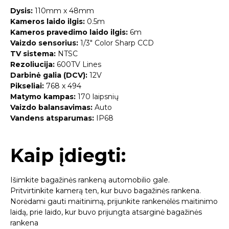
Dysis:
110mm x 48mm
Kameros laido ilgis:
0.5m
Kameros pravedimo laido ilgis:
6m
Vaizdo sensorius:
1/3″ Color Sharp CCD
TV sistema:
NTSC
Rezoliucija:
600TV Lines
Darbinė galia (DCV):
12V
Pikseliai:
768 x 494
Matymo kampas:
170 laipsnių
Vaizdo balansavimas:
Auto
Vandens atsparumas:
IP68
Kaip įdiegti:
Išimkite bagažinės rankeną automobilio gale.
Pritvirtinkite kamerą ten, kur buvo bagažinės rankena.
Norėdami gauti maitinimą, prijunkite rankenėlės maitinimo
laidą, prie laido, kur buvo prijungta atsarginė bagažinės
rankena