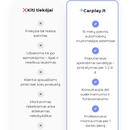
Kiti tiekėjai
Carplay.lt
✕
✔
Prekyba be realios
15 metų patirtis
patirties
automobilių
multimedijos sistemose
✕
✔
Užsakoma tik po
apmokėjimo – ilgas ir
Populiariausi
neaiškus laukimas
sprendimai sandėlyje –
pristatymas per 1–2 d.
✕
d.
Klientai spaudžiami
✔
pirkti bet kokį produktą
Konsultacijos dėl
✕
suderinamumo ir
funkcionalumo
Montavimas
neteikiamas arba
✔
atliekamas
nekokybiškai
Profesionalus
montavimas per 1
✕
darbo dieną