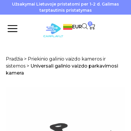
Užsakymai Lietuvoje pristatomi per 1-2 d. Galimas
tarptautinis pristatymas
0
EUR
Pradžia
>
Priekinio galinio vaizdo kameros ir
sistemos
>
Universali galinio vaizdo parkavimosi
kamera