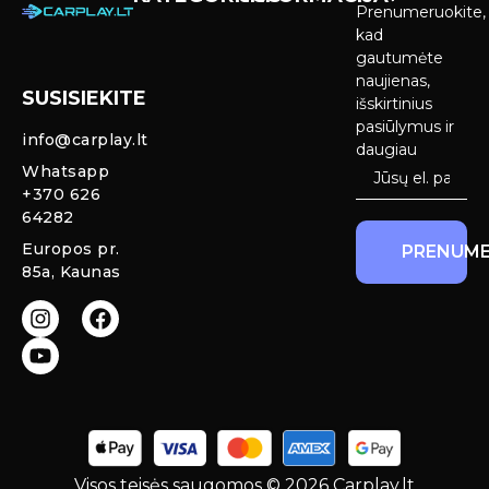
Prenumeruokite,
Carplay &
Pirkimas ir
kad
Android Auto
pristatymas
gautumėte
Ekranai
naujienas,
SUSISIEKITE
Privatumo
išskirtinius
Priekinio
politika
pasiūlymus ir
info@carplay.lt
galinio vaizdo
daugiau
kameros ir
Prekių
Whatsapp
sistemos
grąžinimas ir
+370 626
garantija
64282
Mercedes
Europos pr.
PRENUME
salono LED
85a, Kaunas
apšvietimas
Carplay ir
Android Auto
moduliai
originaliam
ekranui
Visos teisės saugomos © 2026 Carplay.lt