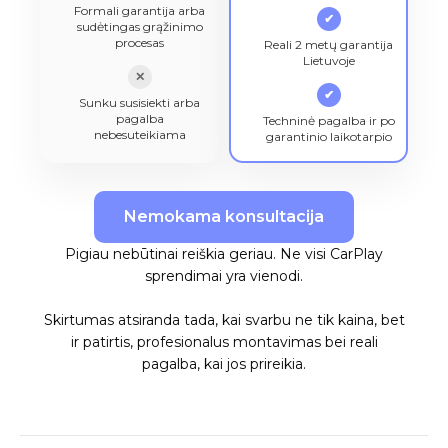
Formali garantija arba
✔
sudėtingas grąžinimo
procesas
Reali 2 metų garantija
Lietuvoje
✕
✔
Sunku susisiekti arba
pagalba
Techninė pagalba ir po
nebesuteikiama
garantinio laikotarpio
Nemokama konsultacija
Pigiau nebūtinai reiškia geriau. Ne visi CarPlay
sprendimai yra vienodi.
Skirtumas atsiranda tada, kai svarbu ne tik kaina, bet
ir patirtis, profesionalus montavimas bei reali
pagalba, kai jos prireikia.