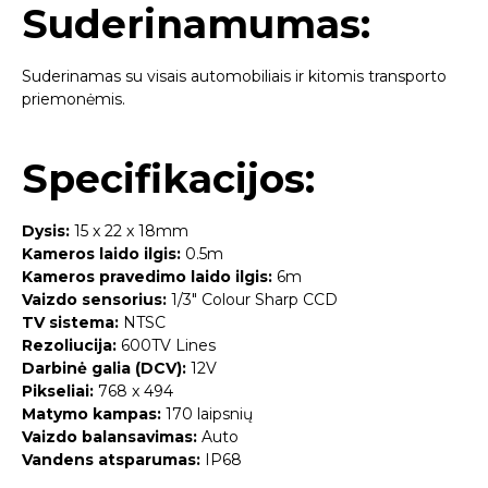
Suderinamumas:
Suderinamas su visais automobiliais ir kitomis transporto
priemonėmis.
Specifikacijos:
Dysis:
15 x 22 x 18mm
Kameros laido ilgis:
0.5m
Kameros pravedimo laido ilgis:
6m
Vaizdo sensorius:
1/3″ Colour Sharp CCD
TV sistema:
NTSC
Rezoliucija:
600TV Lines
Darbinė galia (DCV):
12V
Pikseliai:
768 x 494
Matymo kampas:
170 laipsnių
Vaizdo balansavimas:
Auto
Vandens atsparumas:
IP68