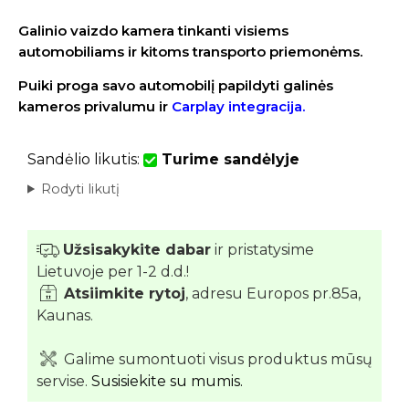
Galinio vaizdo kamera tinkanti visiems
automobiliams ir kitoms transporto priemonėms.
Puiki proga savo automobilį papildyti galinės
kameros privalumu ir
Carplay integracija.
Sandėlio likutis:
Turime sandėlyje
Rodyti likutį
Užsisakykite dabar
ir pristatysime
Lietuvoje per 1-2 d.d.!
Atsiimkite rytoj
, adresu Europos pr.85a,
Kaunas.
Galime sumontuoti visus produktus mūsų
servise.
Susisiekite su mumis.