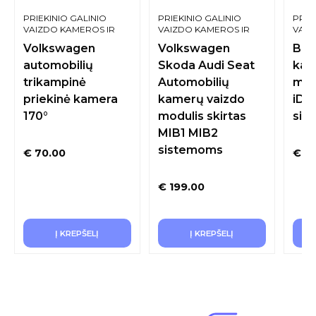
PRIEKINIO GALINIO
PRIEKINIO GALINIO
PRIE
VAIZDO KAMEROS IR
VAIZDO KAMEROS IR
VAIZ
SISTEMOS
SISTEMOS
SIST
Volkswagen
Volkswagen
BMW
automobilių
Skoda Audi Seat
kam
trikampinė
Automobilių
mod
priekinė kamera
kamerų vaizdo
iDr
170°
modulis skirtas
sis
MIB1 MIB2
sistemoms
€
70.00
€
26
€
199.00
Į KREPŠELĮ
Į KREPŠELĮ