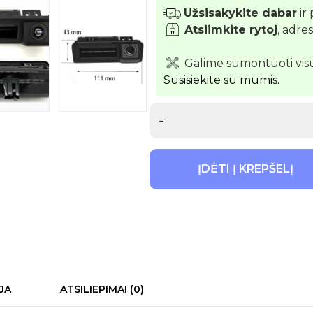
Užsisakykite dabar
ir 
Atsiimkite rytoj
, adre
Galime sumontuoti vis
Susisiekite su mumis.
-
ĮDĖTI Į KREPŠELĮ
JA
ATSILIEPIMAI (0)