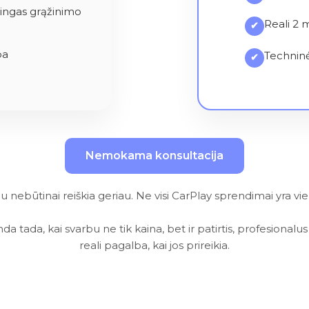
tingas grąžinimo
Reali 2 
✔
ba
Techninė
✔
Nemokama konsultacija
au nebūtinai reiškia geriau. Ne visi CarPlay sprendimai yra vie
da tada, kai svarbu ne tik kaina, bet ir patirtis, profesiona
reali pagalba, kai jos prireikia.