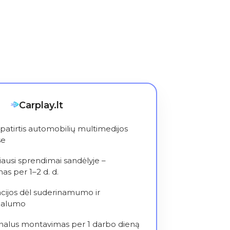
Carplay.lt
patirtis automobilių multimedijos
se
iausi sprendimai sandėlyje –
as per 1–2 d. d.
cijos dėl suderinamumo ir
nalumo
nalus montavimas per 1 darbo dieną