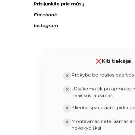
Prisijunkite prie mūsų!
Facebook
Instagram
Kiti tiekėjai
Prekyba be realios patirties
✕
Užsakoma tik po apmokėjimo
✕
neaiškus laukimas
Klientai spaudžiami pirkti b
✕
Montavimas neteikiamas ar
✕
nekokybiškai