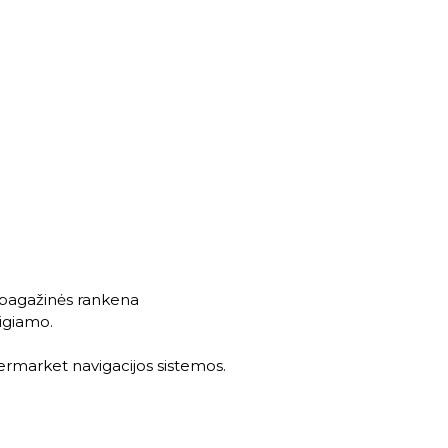
ė bagažinės rankena
eigiamo.
ermarket navigacijos sistemos.