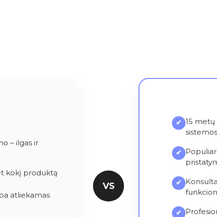
15 metų 
✔
sistemo
 – ilgas ir
Populiar
✔
pristatym
et kokį produktą
Konsulta
✔
VS
funkcio
ba atliekamas
Profesio
✔