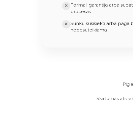
Formali garantija arba sudė
✕
procesas
Sunku susisiekti arba pagal
✕
nebesuteikiama
Pigi
Skirtumas atsiran