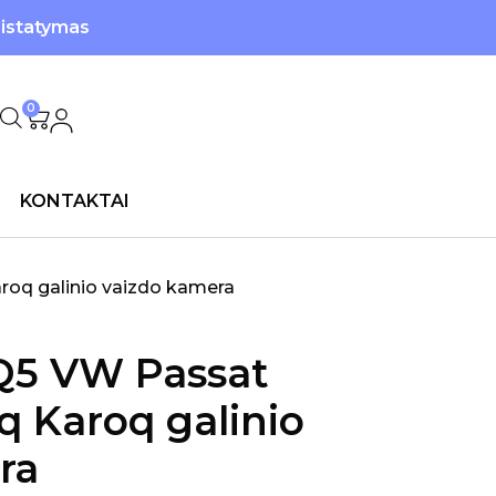
ristatymas
0
KONTAKTAI
oq galinio vaizdo kamera
Q5 VW Passat
q Karoq galinio
ra