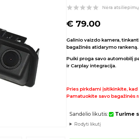
Nėra atsiliepimų
€
79.00
Galinio vaizdo kamera, tinka
bagažinės atidarymo rankeną.
Puiki proga savo automobilį p
ir
Carplay integracija.
Pries pirkdami įsitikinkite, ka
Pamatuokite savo bagažinės rank
Sandėlio likutis:
Turime s
Rodyti likutį