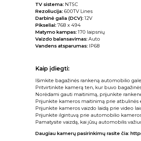
TV sistema:
NTSC
Rezoliucija:
600TV Lines
Darbinė galia (DCV):
12V
Pikseliai:
768 x 494
Matymo kampas:
170 laipsnių
Vaizdo balansavimas:
Auto
Vandens atsparumas:
IP68
Kaip įdiegti:
Išimkite bagažinės rankeną automobilio gale
Pritvirtinkite kamerą ten, kur buvo bagažinė
Norėdami gauti maitinimą, prijunkite rankenė
Prijunkite kameros maitinimą prie atbulinės e
Prijunkite kameros vaizdo laidą prie video lai
Prijunkite ilgintuvą prie automobilio kamero
Pamatysite vaizdą, kai jūsų automobilis važiu
Daugiau kamerų pasirinkimų rasite čia:
http