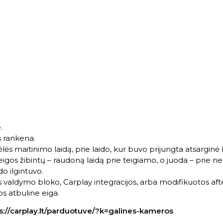
.
s rankena.
lės maitinimo laidą, prie laido, kur buvo prijungta atsargin
igos žibintų – raudoną laidą prie teigiamo, o juoda – prie n
do ilgintuvo.
s valdymo bloko, Carplay integracijos, arba modifikuotos aft
os atbuline eiga.
s://carplay.lt/parduotuve/?k=galines-kameros