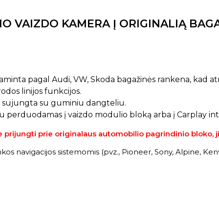
IO VAIZDO KAMERA Į ORIGINALIĄ BA
minta pagal Audi, VW, Skoda bagažinės rankena, kad atro
dos linijos funkcijos.
, sujungta su guminiu dangteliu.
iu perduodamas į vaizdo modulio bloką arba į Carplay int
rijungti prie originalaus automobilio pagrindinio bloko, ji 
nkos navigacijos sistemomis (pvz., Pioneer, Sony, Alpine, Ken