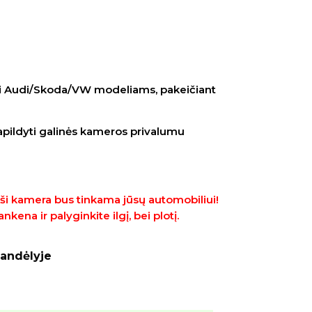
nti Audi/Skoda/VW modeliams, pakeičiant
apildyti galinės kameros privalumu
d ši kamera bus tinkama jūsų automobiliui!
ena ir palyginkite ilgį, bei plotį.
andėlyje