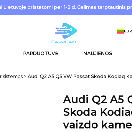
 Lietuvoje pristatomi per 1-2 d. Galimas tarptautinis p
EUR
PARDUOTUVĖ
NAUJIENOS
ir sistemos
>
Audi Q2 A5 Q5 VW Passat Skoda Kodiaq Kar
Audi Q2 A5 
Skoda Kodia
vaizdo kame