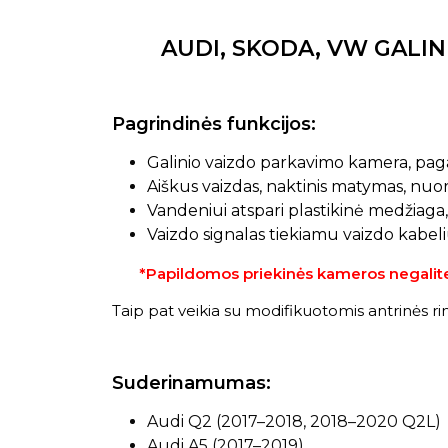
AUDI, SKODA, VW GALIN
Pagrindinės funkcijos:
Galinio vaizdo parkavimo kamera, paga
Aiškus vaizdas, naktinis matymas, nuoro
Vandeniui atspari plastikinė medžiaga
Vaizdo signalas tiekiamu vaizdo kabel
*Papildomos priekinės kameros negalite p
Taip pat veikia su modifikuotomis antrinės ri
Suderinamumas:
Audi Q2 (2017–2018, 2018–2020 Q2L)
Audi A5 (2017–2019)