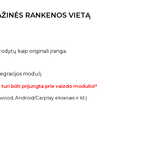
GAŽINĖS RANKENOS VIETĄ
dytų kaip originali įranga.
egracijos modulį.
turi būti prijungta prie vaizdo modulio!*
wood, Android/Carplay ekranais ir kt.)