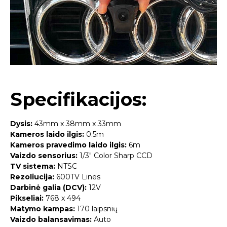
Specifikacijos:
Dysis:
43mm x 38mm x 33mm
Kameros laido ilgis:
0.5m
Kameros pravedimo laido ilgis:
6m
Vaizdo sensorius:
1/3″ Color Sharp CCD
TV sistema:
NTSC
Rezoliucija:
600TV Lines
Darbinė galia (DCV):
12V
Pikseliai:
768 x 494
Matymo kampas:
170 laipsnių
Vaizdo balansavimas:
Auto