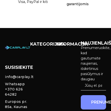
Visa, PayPal ir kiti
garantijomis
NAUJIENLAIŠ
KATEGORIJOS
INFORMACIJA
Prenumeruokite,
Carplay &
Pirkimas ir
kad
Android Auto
pristatymas
gautumėte
Ekranai
naujienas,
SUSISIEKITE
Privatumo
išskirtinius
Priekinio
politika
pasiūlymus ir
info@carplay.lt
galinio vaizdo
daugiau
kameros ir
Prekių
Whatsapp
sistemos
grąžinimas ir
+370 626
garantija
64282
Mercedes
Europos pr.
PRENUME
salono LED
85a, Kaunas
apšvietimas