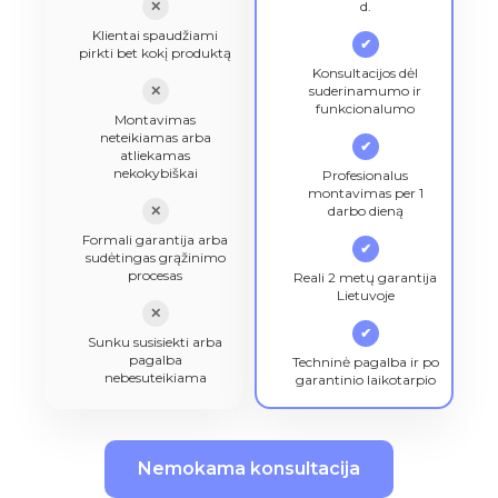
✕
d.
Klientai spaudžiami
✔
pirkti bet kokį produktą
Konsultacijos dėl
✕
suderinamumo ir
funkcionalumo
Montavimas
neteikiamas arba
✔
atliekamas
nekokybiškai
Profesionalus
montavimas per 1
✕
darbo dieną
Formali garantija arba
✔
sudėtingas grąžinimo
procesas
Reali 2 metų garantija
Lietuvoje
✕
✔
Sunku susisiekti arba
pagalba
Techninė pagalba ir po
nebesuteikiama
garantinio laikotarpio
Nemokama konsultacija