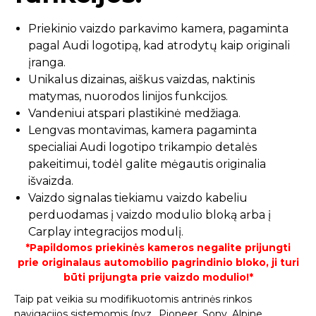
Priekinio vaizdo parkavimo kamera, pagaminta
pagal Audi logotipą, kad atrodytų kaip originali
įranga.
Unikalus dizainas, aiškus vaizdas, naktinis
matymas, nuorodos linijos funkcijos.
Vandeniui atspari plastikinė medžiaga.
Lengvas montavimas, kamera pagaminta
specialiai Audi logotipo trikampio detalės
pakeitimui, todėl galite mėgautis originalia
išvaizda.
Vaizdo signalas tiekiamu vaizdo kabeliu
perduodamas į vaizdo modulio bloką arba į
Carplay integracijos modulį.
*Papildomos priekinės kameros negalite prijungti
prie originalaus automobilio pagrindinio bloko, ji turi
būti prijungta prie vaizdo modulio!*
Taip pat veikia su modifikuotomis antrinės rinkos
navigacijos sistemomis (pvz., Pioneer, Sony, Alpine,