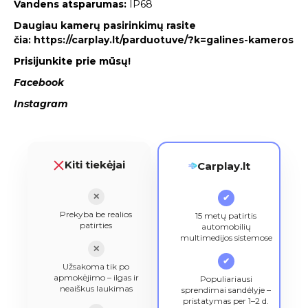
Vandens atsparumas:
IP68
Daugiau kamerų pasirinkimų rasite
čia:
https://carplay.lt/parduotuve/?k=galines-kameros
Prisijunkite prie mūsų!
Facebook
Instagram
Kiti tiekėjai
Carplay.lt
✕
✔
Prekyba be realios
15 metų patirtis
patirties
automobilių
multimedijos sistemose
✕
✔
Užsakoma tik po
apmokėjimo – ilgas ir
Populiariausi
neaiškus laukimas
sprendimai sandėlyje –
pristatymas per 1–2 d.