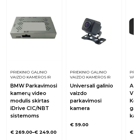
PRIEKINIO GALINIO
PRIEKINIO GALINIO
PRIE
VAIZDO KAMEROS IR
VAIZDO KAMEROS IR
VAIZ
SISTEMOS
SISTEMOS
SIST
BMW Parkavimosi
Universali galinio
Aud
kamerų video
vaizdo
VW 
modulis skirtas
parkavimosi
Kod
iDrive CIC/NBT
kamera
gali
sistemoms
kam
€
59.00
€
269.00
–
€
249.00
€
79