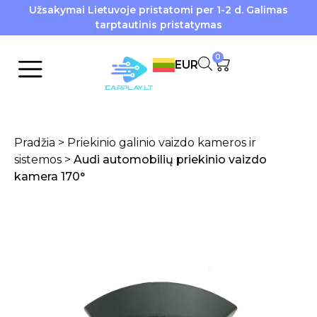
Užsakymai Lietuvoje pristatomi per 1-2 d. Galimas
tarptautinis pristatymas
0
EUR
Pradžia
>
Priekinio galinio vaizdo kameros ir
sistemos
>
Audi automobilių priekinio vaizdo
kamera 170°