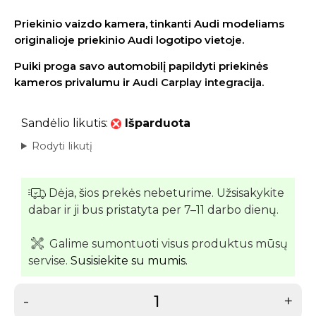
Priekinio vaizdo kamera, tinkanti Audi modeliams
originalioje priekinio Audi logotipo vietoje.
Puiki proga savo automobilį papildyti priekinės
kameros privalumu ir
Audi Carplay integracija.
Sandėlio likutis:
Išparduota
Rodyti likutį
Dėja, šios prekės nebeturime. Užsisakykite
dabar ir ji bus pristatyta per 7–11 darbo dienų.
Galime sumontuoti visus produktus mūsų
servise.
Susisiekite su mumis.
-
+