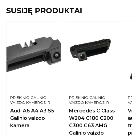
SUSIJĘ PRODUKTAI
PRIEKINIO GALINIO
PRIEKINIO GALINIO
PRIE
VAIZDO KAMEROS IR
VAIZDO KAMEROS IR
VAIZ
SISTEMOS
SISTEMOS
SIST
Audi A6 A4 A3 S5
Mercedes C Class
Vol
Galinio vaizdo
W204 C180 C200
aut
kamera
C300 C63 AMG
tri
Galinio vaizdo
pri