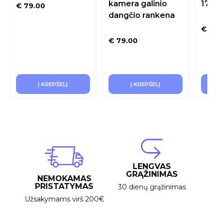
kamera galinio
170
€
79.00
dangčio rankena
€
70
€
79.00
Į KREPŠELĮ
Į KREPŠELĮ
LENGVAS
GRĄŽINIMAS
NEMOKAMAS
PRISTATYMAS
30 dienų grąžinimas
Užsakymams virš 200€