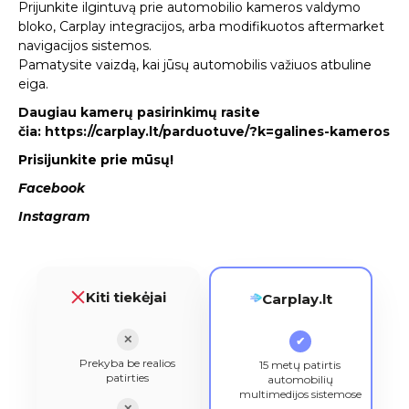
Prijunkite ilgintuvą prie automobilio kameros valdymo
bloko, Carplay integracijos, arba modifikuotos aftermarket
navigacijos sistemos.
Pamatysite vaizdą, kai jūsų automobilis važiuos atbuline
eiga.
Daugiau kamerų pasirinkimų rasite
čia:
https://carplay.lt/parduotuve/?k=galines-kameros
Prisijunkite prie mūsų!
Facebook
Instagram
Kiti tiekėjai
Carplay.lt
✕
✔
Prekyba be realios
15 metų patirtis
patirties
automobilių
multimedijos sistemose
✕