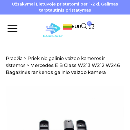
Užsakymai Lietuvoje pristatomi per 1-2 d. Galimas
tarptautinis pristatymas
0
EUR
Pradžia
>
Priekinio galinio vaizdo kameros ir
sistemos
>
Mercedes E B Class W213 W212 W246
Bagažinės rankenos galinio vaizdo kamera