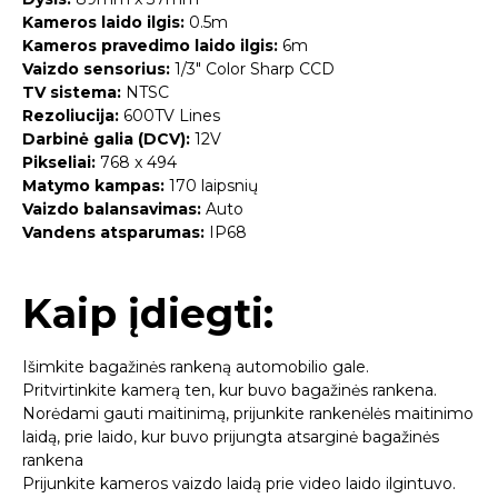
Kameros laido ilgis:
0.5m
Kameros pravedimo laido ilgis:
6m
Vaizdo sensorius:
1/3″ Color Sharp CCD
TV sistema:
NTSC
Rezoliucija:
600TV Lines
Darbinė galia (DCV):
12V
Pikseliai:
768 x 494
Matymo kampas:
170 laipsnių
Vaizdo balansavimas:
Auto
Vandens atsparumas:
IP68
Kaip įdiegti:
Išimkite bagažinės rankeną automobilio gale.
Pritvirtinkite kamerą ten, kur buvo bagažinės rankena.
Norėdami gauti maitinimą, prijunkite rankenėlės maitinimo
laidą, prie laido, kur buvo prijungta atsarginė bagažinės
rankena
Prijunkite kameros vaizdo laidą prie video laido ilgintuvo.