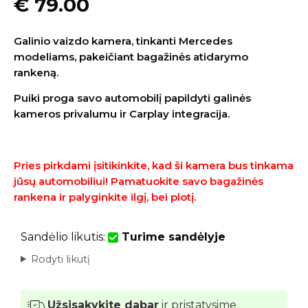
€
79.00
Galinio vaizdo kamera, tinkanti Mercedes
modeliams, pakeičiant bagažinės atidarymo
rankeną.
Puiki proga savo automobilį papildyti galinės
kameros privalumu ir
Carplay integracija.
Pries pirkdami įsitikinkite, kad ši kamera bus tinkama
jūsų automobiliui! Pamatuokite savo bagažinės
rankena ir palyginkite ilgį, bei plotį.
Sandėlio likutis:
Turime sandėlyje
Rodyti likutį
Užsisakykite dabar
ir pristatysime