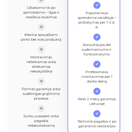
✔
Užsakoma tik po
apmokėjimo – ilgas ir
Populiariausi
neaiškus laukimas
sprendimai sandėlyje –
pristatymas per 1–2 d.
✕
d.
Klientai spaudžiami
✔
pirkti bet kokį produktą
Konsultacijos dėl
✕
suderinamumo ir
funkcionalumo
Montavimas
neteikiamas arba
✔
atliekamas
nekokybiškai
Profesionalus
montavimas per 1
✕
darbo dieną
Formali garantija arba
✔
sudėtingas grąžinimo
procesas
Reali 2 metų garantija
Lietuvoje
✕
✔
Sunku susisiekti arba
pagalba
Techninė pagalba ir po
nebesuteikiama
garantinio laikotarpio