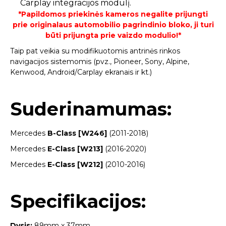
Carplay integracijos modulį.
*Papildomos priekinės kameros negalite prijungti
prie originalaus automobilio pagrindinio bloko, ji turi
būti prijungta prie vaizdo modulio!*
Taip pat veikia su modifikuotomis antrinės rinkos
navigacijos sistemomis (pvz., Pioneer, Sony, Alpine,
Kenwood, Android/Carplay ekranais ir kt.)
Suderinamumas:
Mercedes
B-Class [W246]
(2011-2018)
Mercedes
E-Class [W213]
(2016-2020)
Mercedes
E-Class [W212]
(2010-2016)
Specifikacijos:
Dysis:
89mm x 37mm