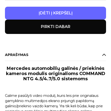
ĮDĖTI Į KREPŠELĮ
PIRKTI DABAR
APRAŠYMAS
Mercedes automobilių galinės / priekinės
kameros modulis originalioms COMMAND
NTG 4.5/4.7/5.0 sistemoms
Galime pasiūlyti video modulį, kuris leis prie originalaus
gamyklinio multimedijos ekrano prijungti papildomą
galinio/priekinio vaizdo kamerą. Yra tik keli būdai, kaip prie