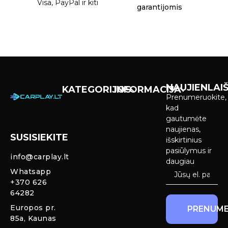
Visa, PayPal ir kiti
garantijomis
NAUJIENLAIŠ
KATEGORIJOS
INFORMACIJA
Prenumeruokite,
Carplay &
Pirkimas ir
kad
Android Auto
pristatymas
gautumėte
Ekranai
naujienas,
SUSISIEKITE
Privatumo
išskirtinius
Priekinio
politika
pasiūlymus ir
info@carplay.lt
galinio vaizdo
daugiau
kameros ir
Prekių
Whatsapp
sistemos
grąžinimas ir
+370 626
garantija
64282
Mercedes
Europos pr.
PRENUME
salono LED
85a, Kaunas
apšvietimas