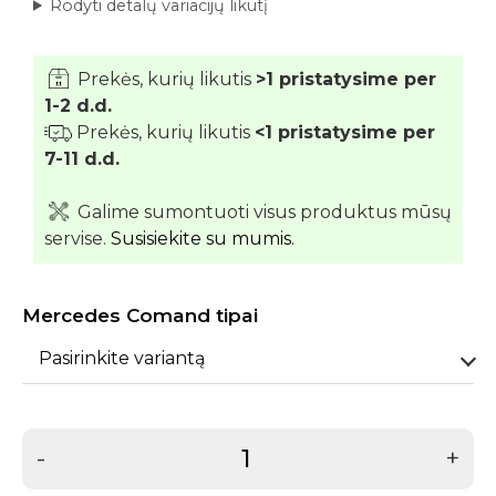
Rodyti detalų variacijų likutį
Prekės, kurių likutis
>1 pristatysime per
1-2 d.d.
Prekės, kurių likutis
<1 pristatysime per
7-11 d.d.
Galime sumontuoti visus produktus mūsų
servise.
Susisiekite su mumis.
Mercedes Comand tipai
Pasirinkite variantą
-
+