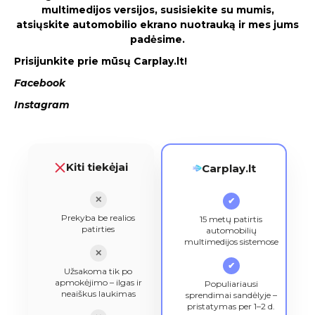
multimedijos versijos, susisiekite su mumis,
atsiųskite automobilio ekrano nuotrauką ir mes jums
padėsime.
Prisijunkite prie mūsų Carplay.lt!
Facebook
Instagram
Kiti tiekėjai
Carplay.lt
✕
✔
Prekyba be realios
15 metų patirtis
patirties
automobilių
multimedijos sistemose
✕
✔
Užsakoma tik po
apmokėjimo – ilgas ir
Populiariausi
neaiškus laukimas
sprendimai sandėlyje –
pristatymas per 1–2 d.