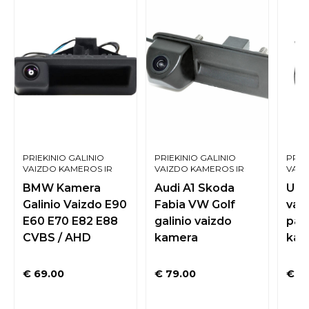
PRIEKINIO GALINIO
PRIEKINIO GALINIO
PRIE
VAIZDO KAMEROS IR
VAIZDO KAMEROS IR
VAIZ
SISTEMOS
SISTEMOS
SIST
BMW Kamera
Audi A1 Skoda
Univ
Galinio Vaizdo E90
Fabia VW Golf
vai
E60 E70 E82 E88
galinio vaizdo
par
CVBS / AHD
kamera
kam
€
69.00
€
79.00
€
59