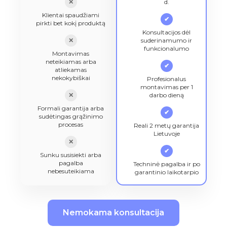
✕
d.
Klientai spaudžiami
✔
pirkti bet kokį produktą
Konsultacijos dėl
✕
suderinamumo ir
funkcionalumo
Montavimas
neteikiamas arba
✔
atliekamas
nekokybiškai
Profesionalus
montavimas per 1
✕
darbo dieną
Formali garantija arba
✔
sudėtingas grąžinimo
procesas
Reali 2 metų garantija
Lietuvoje
✕
✔
Sunku susisiekti arba
pagalba
Techninė pagalba ir po
nebesuteikiama
garantinio laikotarpio
Nemokama konsultacija