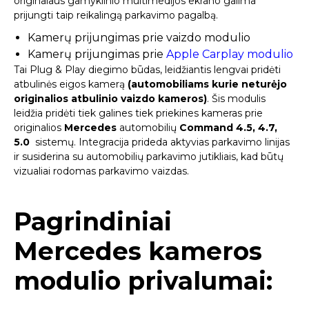
originalaus gamyklinio multimedijos ekrano galima
prijungti taip reikalingą parkavimo pagalbą.
Kamerų prijungimas prie vaizdo modulio
Kamerų prijungimas prie
Apple Carplay modulio
Tai Plug & Play diegimo būdas, leidžiantis lengvai pridėti
atbulinės eigos kamerą
(automobiliams kurie neturėjo
originalios atbulinio vaizdo kameros)
. Šis modulis
leidžia pridėti tiek galines tiek priekines kameras prie
originalios
Mercedes
automobilių
Command 4.5, 4.7,
5.0
sistemų. Integracija prideda aktyvias parkavimo linijas
ir susiderina su automobilių parkavimo jutikliais, kad būtų
vizualiai rodomas parkavimo vaizdas.
Pagrindiniai
Mercedes kameros
modulio privalumai: