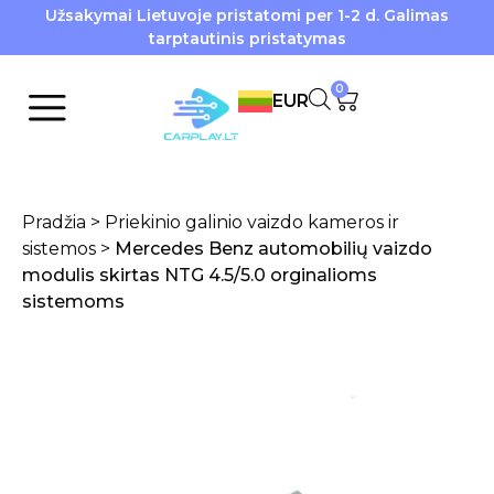
Užsakymai Lietuvoje pristatomi per 1-2 d. Galimas
tarptautinis pristatymas
0
EUR
Pradžia
>
Priekinio galinio vaizdo kameros ir
sistemos
>
Mercedes Benz automobilių vaizdo
modulis skirtas NTG 4.5/5.0 orginalioms
sistemoms