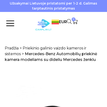
Užsakymai Lietuvoje pristatomi per 1-2 d. Galimas
tarptautinis pristatymas
0
EUR
Pradžia
>
Priekinio galinio vaizdo kameros ir
sistemos
>
Mercedes-Benz Automobilių priekinė
kamera modeliams su dideliu Mercedes ženklu