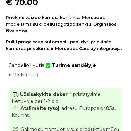
€
70.00
Priekinė vaizdo kamera kuri tinka Mercedes
modeliams su dideliu logotipo ženklu. Orginalios
išvaizdos.
Puiki proga savo automobilį papildyti priekinės
kameros privalumu ir
Mercedes Carplay integracija.
Sandėlio likutis:
Turime sandėlyje
Rodyti likutį
Užsisakykite dabar
ir pristatysime
Lietuvoje per 1-2 d.d.!
Atsiimkite rytoj
, adresu Europos pr.85a,
Kaunas.
Galime sumontuoti visus produktus mūsų