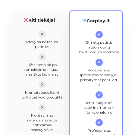
Kiti tiekėjai
Carplay.lt
✕
✔
Prekyba be realios
15 metų patirtis
patirties
automobilių
multimedijos sistemose
✕
✔
Užsakoma tik po
apmokėjimo – ilgas ir
Populiariausi
neaiškus laukimas
sprendimai sandėlyje –
pristatymas per 1–2 d.
✕
d.
Klientai spaudžiami
✔
pirkti bet kokį produktą
Konsultacijos dėl
✕
suderinamumo ir
funkcionalumo
Montavimas
neteikiamas arba
✔
atliekamas
nekokybiškai
Profesionalus