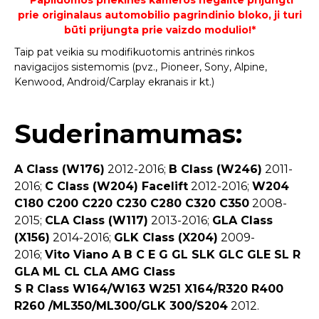
prie originalaus automobilio pagrindinio bloko, ji turi
būti prijungta prie vaizdo modulio!*
Taip pat veikia su modifikuotomis antrinės rinkos
navigacijos sistemomis (pvz., Pioneer, Sony, Alpine,
Kenwood, Android/Carplay ekranais ir kt.)
Suderinamumas:
A Class (W176)
2012-2016;
B Class (W246)
2011-
2016;
C Class (W204) Facelift
2012-2016;
W204
C180 C200 C220 C230 C280 C320 C350
2008-
2015;
CLA Class (W117)
2013-2016;
GLA Class
(X156)
2014-2016;
GLK Class (X204)
2009-
2016;
Vito Viano A B C E G GL SLK GLC GLE SL R
GLA ML CL CLA AMG Class
S R Class W164/W163 W251 X164/R320 R400
R260 /ML350/ML300/GLK 300/S204
2012.