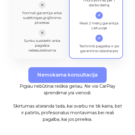
montavimas per 1
✕
darbo dieną
Formali garantija arba
✔
sudėtingas grąžinimo
procesas
Reali 2 metų garantija
Lietuvoje
✕
✔
Sunku susisiekti arba
pagalba
Techninė pagalba ir po
nebesuteikiama
garantinio laikotarpio
Nemokama konsultacija
Pigiau nebūtinai reiškia geriau. Ne visi CarPlay
sprendimai yra vienodi.
Skirtumas atsiranda tada, kai svarbu ne tik kaina, bet
ir patirtis, profesionalus montavimas bei reali
pagalba, kai jos prireikia.