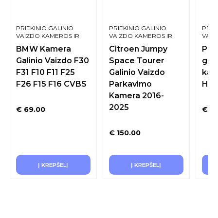
PRIEKINIO GALINIO
PRIEKINIO GALINIO
PRIE
VAIZDO KAMEROS IR
VAIZDO KAMEROS IR
VAIZ
SISTEMOS
SISTEMOS
SIST
BMW Kamera
Citroen Jumpy
Por
Galinio Vaizdo F30
Space Tourer
gali
F31 F10 F11 F25
Galinio Vaizdo
kam
F26 F15 F16 CVBS
Parkavimo
HD
Kamera 2016-
2025
€
69.00
€
79
€
150.00
Į KREPŠELĮ
Į KREPŠELĮ