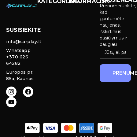
NAUJIENLAIŠ
KATEGORIJOS
INFORMACIJA
Prenumeruokite,
Carplay &
Pirkimas ir
kad
Android Auto
pristatymas
gautumėte
Ekranai
naujienas,
SUSISIEKITE
Privatumo
išskirtinius
Priekinio
politika
pasiūlymus ir
info@carplay.lt
galinio vaizdo
daugiau
kameros ir
Prekių
Whatsapp
sistemos
grąžinimas ir
+370 626
garantija
64282
Mercedes
Europos pr.
PRENUME
salono LED
85a, Kaunas
apšvietimas
Carplay ir
Android Auto
moduliai
originaliam
ekranui