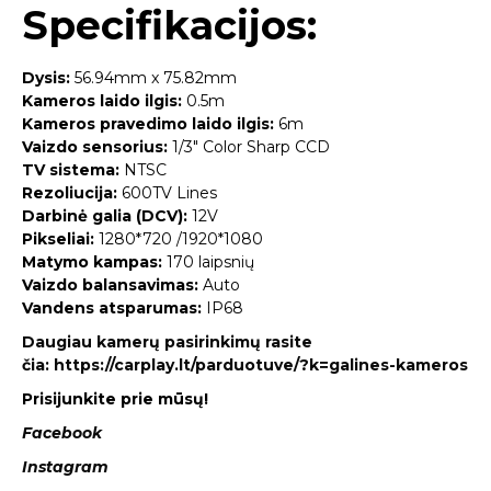
Specifikacijos:
Dysis:
56.94mm x 75.82mm
Kameros laido ilgis:
0.5m
Kameros pravedimo laido ilgis:
6m
Vaizdo sensorius:
1/3″ Color Sharp CCD
TV sistema:
NTSC
Rezoliucija:
600TV Lines
Darbinė galia (DCV):
12V
Pikseliai:
1280*720 /1920*1080
Matymo kampas:
170 laipsnių
Vaizdo balansavimas:
Auto
Vandens atsparumas:
IP68
Daugiau kamerų pasirinkimų rasite
čia:
https://carplay.lt/parduotuve/?k=galines-kameros
Prisijunkite prie mūsų!
Facebook
Instagram