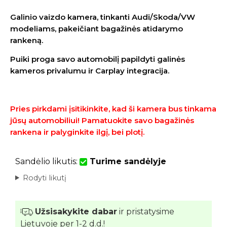
Galinio vaizdo kamera, tinkanti Audi/Skoda/VW
modeliams, pakeičiant bagažinės atidarymo
rankeną.
Puiki proga savo automobilį papildyti galinės
kameros privalumu ir
Carplay integracija.
Pries pirkdami įsitikinkite, kad ši kamera bus tinkama
jūsų automobiliui! Pamatuokite savo bagažinės
rankena ir palyginkite ilgį, bei plotį.
Sandėlio likutis:
Turime sandėlyje
Rodyti likutį
Užsisakykite dabar
ir pristatysime
Lietuvoje per 1-2 d.d.!