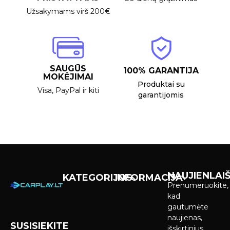
Užsakymams virš 200€
SAUGŪS
100% GARANTIJA
MOKĖJIMAI
Produktai su
Visa, PayPal ir kiti
garantijomis
NAUJIENLAIŠ
KATEGORIJOS
INFORMACIJA
Prenumeruokite,
Carplay &
Pirkimas ir
kad
Android Auto
pristatymas
gautumėte
Ekranai
naujienas,
SUSISIEKITE
Privatumo
išskirtinius