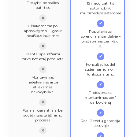
Prekyba be realios
15 metų patirtis
patirties
automobilių
multimedijos sistemose
✕
✔
Užsakoma tik po
apmokėjimo – ilgas ir
Populiariausi
neaiškus laukimas
sprendimai sandėlyje –
pristatymas per 1–2 d.
✕
d.
Klientai spaudžiami
✔
pirkti bet kokį produktą
Konsultacijos dėl
✕
suderinamumo ir
funkcionalumo
Montavimas
neteikiamas arba
✔
atliekamas
nekokybiškai
Profesionalus
montavimas per 1
✕
darbo dieną
Formali garantija arba
✔
sudėtingas grąžinimo
procesas
Reali 2 metų garantija
Lietuvoje
✕
✔