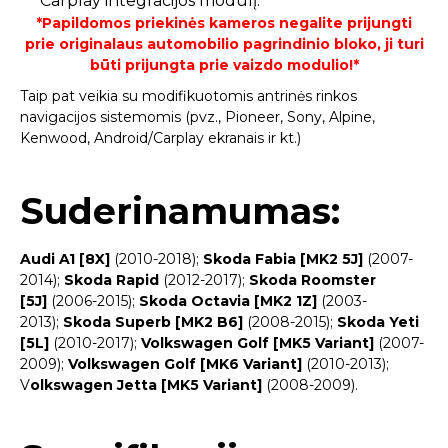
Carplay integracijos modulį.
*Papildomos priekinės kameros negalite prijungti
prie originalaus automobilio pagrindinio bloko, ji turi
būti prijungta prie vaizdo modulio!*
Taip pat veikia su modifikuotomis antrinės rinkos
navigacijos sistemomis (pvz., Pioneer, Sony, Alpine,
Kenwood, Android/Carplay ekranais ir kt.)
Suderinamumas:
Audi A1 [8X]
(2010-2018);
Skoda Fabia [MK2 5J]
(2007-
2014);
Skoda Rapid
(2012-2017);
Skoda Roomster
[5J]
(2006-2015);
Skoda Octavia [MK2 1Z]
(2003-
2013);
Skoda Superb [MK2 B6]
(2008-2015);
Skoda Yeti
[5L]
(2010-2017);
Volkswagen Golf [MK5 Variant]
(2007-
2009);
Volkswagen Golf [MK6 Variant]
(2010-2013);
V
olkswagen Jetta [MK5 Variant]
(2008-2009).