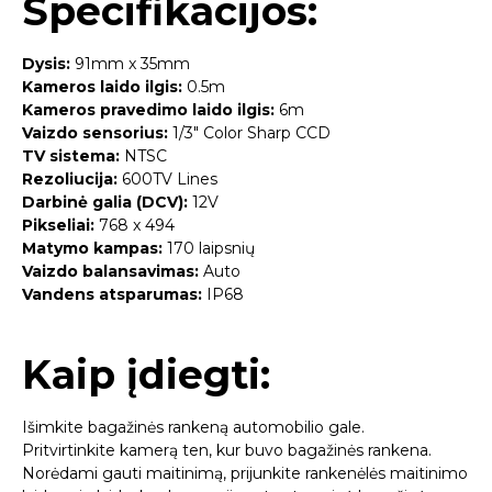
Specifikacijos:
Dysis:
91mm x 35mm
Kameros laido ilgis:
0.5m
Kameros pravedimo laido ilgis:
6m
Vaizdo sensorius:
1/3″ Color Sharp CCD
TV sistema:
NTSC
Rezoliucija:
600TV Lines
Darbinė galia (DCV):
12V
Pikseliai:
768 x 494
Matymo kampas:
170 laipsnių
Vaizdo balansavimas:
Auto
Vandens atsparumas:
IP68
Kaip įdiegti:
Išimkite bagažinės rankeną automobilio gale.
Pritvirtinkite kamerą ten, kur buvo bagažinės rankena.
Norėdami gauti maitinimą, prijunkite rankenėlės maitinimo