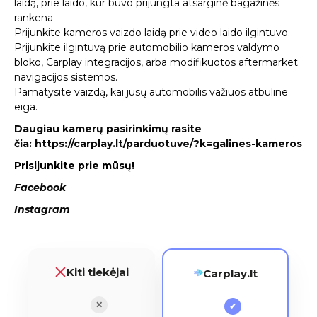
laidą, prie laido, kur buvo prijungta atsarginė bagažinės
rankena
Prijunkite kameros vaizdo laidą prie video laido ilgintuvo.
Prijunkite ilgintuvą prie automobilio kameros valdymo
bloko, Carplay integracijos, arba modifikuotos aftermarket
navigacijos sistemos.
Pamatysite vaizdą, kai jūsų automobilis važiuos atbuline
eiga.
Daugiau kamerų pasirinkimų rasite
čia:
https://carplay.lt/parduotuve/?k=galines-kameros
Prisijunkite prie mūsų!
Facebook
Instagram
Kiti tiekėjai
Carplay.lt
✕
✔