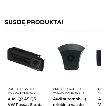
SUSIJĘ PRODUKTAI
PRIEKINIO GALINIO
PRIEKINIO GALINIO
PRIE
VAIZDO KAMEROS IR
VAIZDO KAMEROS IR
VAIZ
SISTEMOS
SISTEMOS
SIST
Audi Q2 A5 Q5
Audi automobilių
Aud
VW Passat Skoda
priekinio vaizdo
Vol