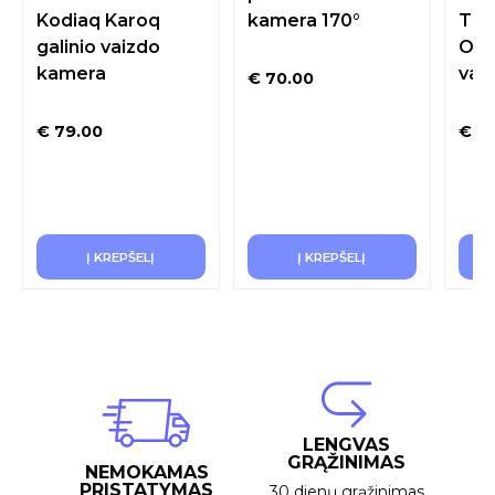
Kodiaq Karoq
kamera 170°
Tig
galinio vaizdo
Octa
kamera
vai
€
70.00
€
79.00
€
79
Į KREPŠELĮ
Į KREPŠELĮ
LENGVAS
GRĄŽINIMAS
NEMOKAMAS
PRISTATYMAS
30 dienų grąžinimas