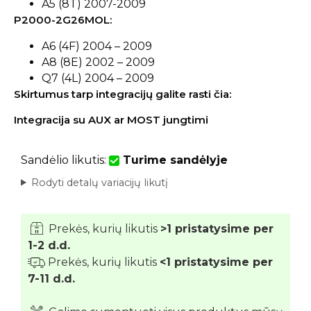
A5 (8T) 2007-2009
P2000-2G26MOL:
A6 (4F) 2004 – 2009
A8 (8E) 2002 – 2009
Q7 (4L) 2004 – 2009
Skirtumus tarp integracijų galite rasti čia:
Integracija su AUX ar MOST jungtimi
Sandėlio likutis:
Turime sandėlyje
Rodyti detalų variacijų likutį
Prekės, kurių likutis
>1 pristatysime per
1-2 d.d.
Prekės, kurių likutis
<1 pristatysime per
7-11 d.d.