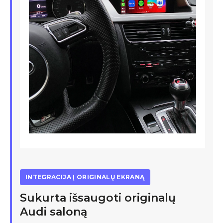
INTEGRACIJA Į ORIGINALŲ EKRANĄ
Sukurta išsaugoti originalų
Audi saloną