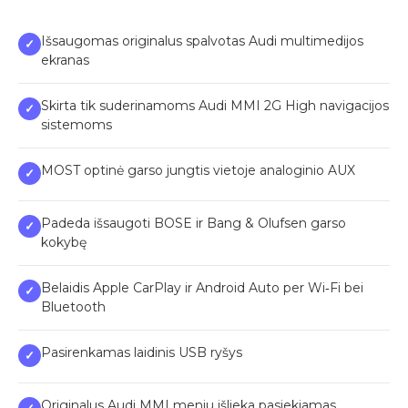
Išsaugomas originalus spalvotas Audi multimedijos
✓
ekranas
Skirta tik suderinamoms Audi MMI 2G High navigacijos
✓
sistemoms
MOST optinė garso jungtis vietoje analoginio AUX
✓
Padeda išsaugoti BOSE ir Bang & Olufsen garso
✓
kokybę
Belaidis Apple CarPlay ir Android Auto per Wi‑Fi bei
✓
Bluetooth
Pasirenkamas laidinis USB ryšys
✓
Originalus Audi MMI meniu išlieka pasiekiamas
✓