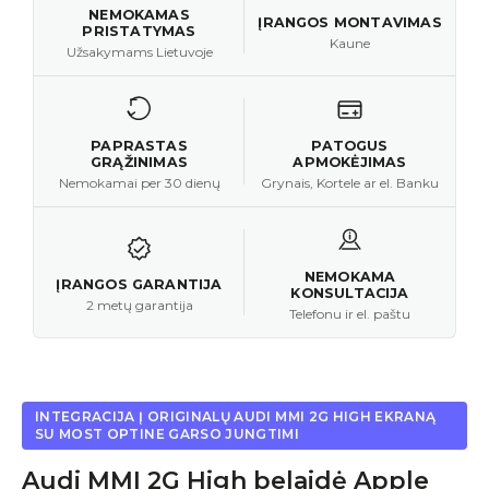
NEMOKAMAS
ĮRANGOS MONTAVIMAS
PRISTATYMAS
Kaune
Užsakymams Lietuvoje
PAPRASTAS
PATOGUS
GRĄŽINIMAS
APMOKĖJIMAS
Nemokamai per 30 dienų
Grynais, Kortele ar el. Banku
NEMOKAMA
ĮRANGOS GARANTIJA
KONSULTACIJA
2 metų garantija
Telefonu ir el. paštu
INTEGRACIJA Į ORIGINALŲ AUDI MMI 2G HIGH EKRANĄ
SU MOST OPTINE GARSO JUNGTIMI
Audi MMI 2G High belaidė Apple