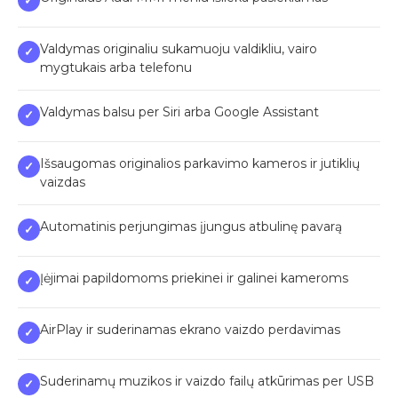
Valdymas originaliu sukamuoju valdikliu, vairo
✓
mygtukais arba telefonu
Valdymas balsu per Siri arba Google Assistant
✓
Išsaugomas originalios parkavimo kameros ir jutiklių
✓
vaizdas
Automatinis perjungimas įjungus atbulinę pavarą
✓
Įėjimai papildomoms priekinei ir galinei kameroms
✓
AirPlay ir suderinamas ekrano vaizdo perdavimas
✓
Suderinamų muzikos ir vaizdo failų atkūrimas per USB
✓