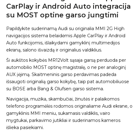
CarPlay ir Android Auto integracija
su MOST optine garso jungtimi
Papildykite suderinamą Audi su originalia MMI 2G High
navigacijos sistema belaidėmis Apple CarPlay ir Android
Auto funkcijomis, išlaikydami gamyklinį multimedijos
ekraną, salono išvaizdą ir originalius valdiklius.
Ši aukštos kokybės MR12Volt sąsaja garsą perduoda per
automobilio MOST optinę magistralę, o ne per analoginį
AUX įėjimą. Skaitmeninis garso perdavimas padeda
išsaugoti originalią garso kokybę, taip pat automobiliuose
su BOSE arba Bang & Olufsen garso sistema.
Navigacija, muzika, skambučiai, žinutės ir palaikomos
telefono programėlės rodomos originaliame Audi ekrane, o
gamyklinis MMI meniu, sukamasis valdiklis, vairo
mygtukai, parkavimo jutikliai ir suderinamos kameros
išlieka pasiekiami.