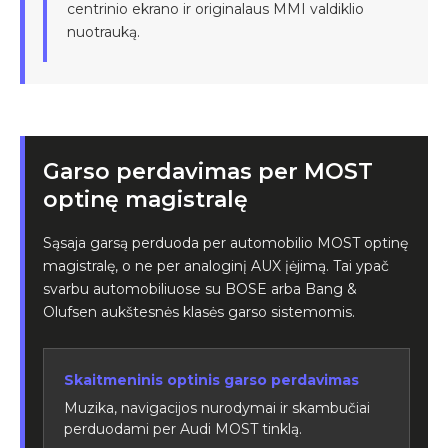
centrinio ekrano ir originalaus MMI valdiklio
nuotrauką.
Garso perdavimas per MOST
optinę magistralę
Sąsaja garsą perduoda per automobilio MOST optinę
magistralę, o ne per analoginį AUX įėjimą. Tai ypač
svarbu automobiliuose su BOSE arba Bang &
Olufsen aukštesnės klasės garso sistemomis.
Skaitmeninis optinis garso perdavimas
Muzika, navigacijos nurodymai ir skambučiai
perduodami per Audi MOST tinklą.