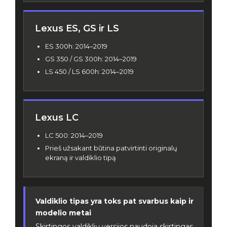
Lexus ES, GS ir LS
ES 300h: 2014–2019
GS 350 / GS 300h: 2014–2019
LS 450 / LS 600h: 2014–2019
Lexus LC
LC 500: 2014–2019
Prieš užsakant būtina patvirtinti originalų
ekraną ir valdiklio tipą
Valdiklio tipas yra toks pat svarbus kaip ir
modelio metai
Skirtingos valdiklių versijos naudoja skirtingas