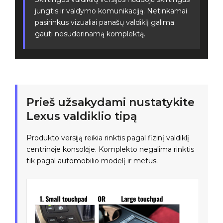
jungtis ir valdymo komunikaciją. Netinkamai
pasirinkus vizualiai panašų valdiklį galima
gauti nesuderinamą komplektą.
Prieš užsakydami nustatykite
Lexus valdiklio tipą
Produkto versiją reikia rinktis pagal fizinį valdiklį
centrinėje konsolėje. Komplekto negalima rinktis
tik pagal automobilio modelį ir metus.