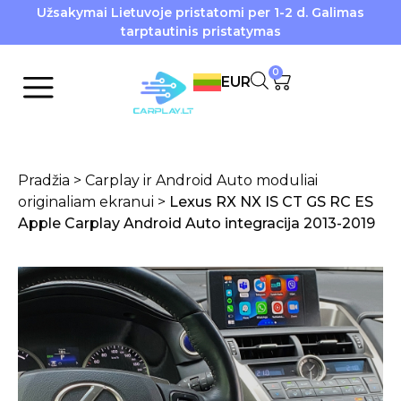
Užsakymai Lietuvoje pristatomi per 1-2 d. Galimas
tarptautinis pristatymas
0
EUR
Pradžia
>
Carplay ir Android Auto moduliai
originaliam ekranui
>
Lexus RX NX IS CT GS RC ES
Apple Carplay Android Auto integracija 2013-2019