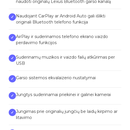
naudoti originalų Lexus Bluetooth garso kanalą
Naudojant CarPlay ar Android Auto gali išlikti
✓
originali Bluetooth telefono funkcija
AirPlay ir suderinamos telefono ekrano vaizdo
✓
perdavimo funkcijos
Suderinamų muzikos ir vaizdo failų atkūrimas per
✓
USB
Garso sistemos ekvalaizerio nustatymai
✓
Jungtys suderinamai priekinei ir galinei kamerai
✓
Jungimas prie originalių jungčių be laidų kirpimo ar
✓
litavimo