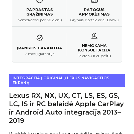
PAPRASTAS
PATOGUS
GRĄŽINIMAS
APMOKĖJIMAS
Nemokamai per 30 dienų
Grynais, Kortele ar el. Banku
NEMOKAMA
ĮRANGOS GARANTIJA
KONSULTACIJA
2 metų garantija
Telefonu ir el. paštu
INTEGRACIJA Į ORIGINALŲ LEXUS NAVIGACIJOS
EKRANĄ
Lexus RX, NX, UX, CT, LS, ES, GS,
LC, IS ir RC belaidė Apple CarPlay
ir Android Auto integracija 2013–
2019
Papildykite suderinamą Lexus modelį belaidėmis Apple