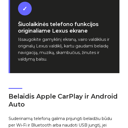
✓
Šiuolaikinės telefono funkcijos
originaliame Lexus ekrane
Išsaugokite gamyklinį ekraną, vairo valdiklius ir
originalų Lexus valdiklį, kartu gaudami belaidę
navigaciją, muziką, skambučius, žinutes ir
valdymą balsu.
Belaidis Apple CarPlay ir Android
Auto
Suderinamą telefoną galima prijungti belaidžiu būdu
per Wi‑Fi ir Bluetooth arba naudoti USB jungtį, jei