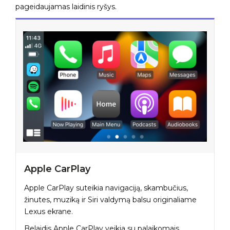
pageidaujamas laidinis ryšys.
Apple CarPlay
Apple CarPlay suteikia navigaciją, skambučius,
žinutes, muziką ir Siri valdymą balsu originaliame
Lexus ekrane.
Belaidis Apple CarPlay veikia su palaikomais