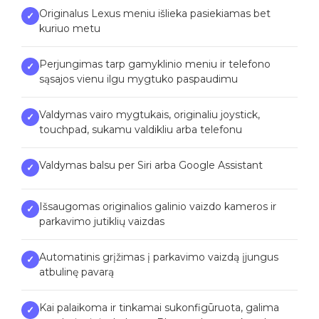
Originalus Lexus meniu išlieka pasiekiamas bet
✓
kuriuo metu
Perjungimas tarp gamyklinio meniu ir telefono
✓
sąsajos vienu ilgu mygtuko paspaudimu
Valdymas vairo mygtukais, originaliu joystick,
✓
touchpad, sukamu valdikliu arba telefonu
Valdymas balsu per Siri arba Google Assistant
✓
Išsaugomas originalios galinio vaizdo kameros ir
✓
parkavimo jutiklių vaizdas
Automatinis grįžimas į parkavimo vaizdą įjungus
✓
atbulinę pavarą
Kai palaikoma ir tinkamai sukonfigūruota, galima
✓