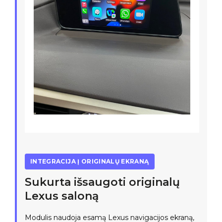
INTEGRACIJA Į ORIGINALŲ EKRANĄ
Sukurta išsaugoti originalų
Lexus saloną
Modulis naudoja esamą Lexus navigacijos ekraną,