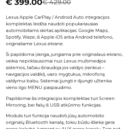
€
399.00
€
429.00
Lexus
Apple CarPlay
/
Android Auto
integracijos
komplektas leidžia naudoti populiariausias
automobiliams skirtas aplikacijas: Google Maps,
Spotify, Waze, iš Apple iOS arba Android telefono,
originaliame Lexus ekrane.
Ši papildoma įranga, jungiama prie originalaus ekrano,
veikia nepriklausomai nuo Lexus multimedijos
sistemos, tačiau išnaudoja jos valdyo įrankius –
navigacijos valdiklį, vairo mygtukus, mikrofoną
valdymui balsu. Sistemai įjungti ir išjungti užtenka
vieno ilgo MENU paspaudimo.
Papildomai šis integracijos komplektas turi Screen
Mirroring, bei failų iš USB atkūrimo funkcijas.
Modulis turi funkcija naudoti jūsų automobilio
originalų Bluetooth kanalą, tokiu būdu išlieka gera
garso kokybė, lyginant su AUX garso kanalu. Taip pat