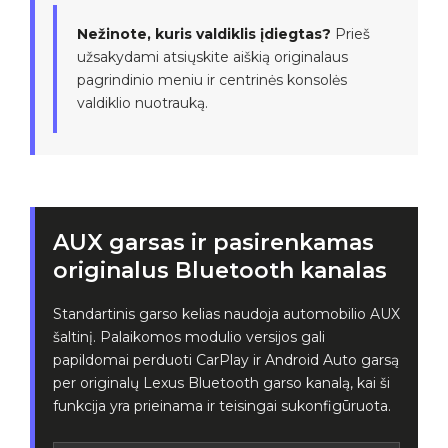
Nežinote, kuris valdiklis įdiegtas?
Prieš
užsakydami atsiųskite aiškią originalaus
pagrindinio meniu ir centrinės konsolės
valdiklio nuotrauką.
AUX garsas ir pasirenkamas
originalus Bluetooth kanalas
Standartinis garso kelias naudoja automobilio AUX
šaltinį. Palaikomos modulio versijos gali
papildomai perduoti CarPlay ir Android Auto garsą
per originalų Lexus Bluetooth garso kanalą, kai ši
funkcija yra prieinama ir teisingai sukonfigūruota.