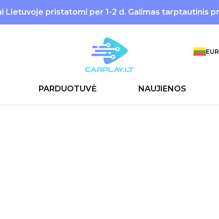
 Lietuvoje pristatomi per 1-2 d. Galimas tarptautinis p
EUR
PARDUOTUVĖ
NAUJIENOS