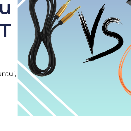
su
T
entui,