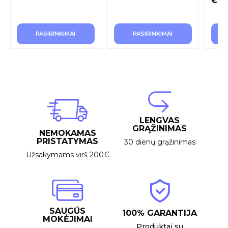
€
44
PASIRINKIMAI
PASIRINKIMAI
LENGVAS
GRĄŽINIMAS
NEMOKAMAS
PRISTATYMAS
30 dienų grąžinimas
Užsakymams virš 200€
SAUGŪS
100% GARANTIJA
MOKĖJIMAI
Produktai su