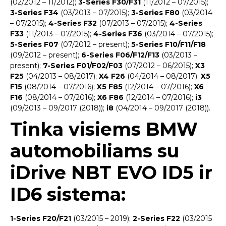
(02/2012 – 11/2012);
3-Series F30/F31
(11/2012 – 07/2015);
3-Series F34
(03/2013 – 07/2015);
3-Series F80
(03/2014
– 07/2015);
4-Series F32
(07/2013 – 07/2015);
4-Series
F33
(11/2013 – 07/2015);
4-Series F36
(03/2014 – 07/2015);
5-Series F07
(07/2012 – present);
5-Series F10/F11/F18
(09/2012 – present);
6-Series F06/F12/F13
(03/2013 –
present);
7-Series F01/F02/F03
(07/2012 – 06/2015);
X3
F25
(04/2013 – 08/2017);
X4 F26
(04/2014 – 08/2017);
X5
F15
(08/2014 – 07/2016);
X5 F85
(12/2014 – 07/2016);
X6
F16
(08/2014 – 07/2016);
X6 F86
(12/2014 – 07/2016);
i3
(09/2013 – 09/2017 (2018));
i8
(04/2014 – 09/2017 (2018)).
Tinka visiems BMW
automobiliams su
iDrive NBT EVO ID5 ir
ID6 sistema:
1-Series F20/F21
(03/2015 – 2019);
2-Series F22
(03/2015