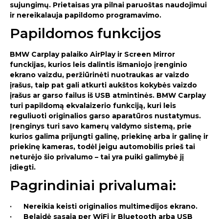
sujungimų. Prietaisas yra pilnai paruoštas naudojimui
ir nereikalauja papildomo programavimo.
Papildomos funkcijos
BMW Carplay palaiko AirPlay ir Screen Mirror
funckijas, kurios leis dalintis išmaniojo įrenginio
ekrano vaizdu, peržiūrinėti nuotraukas ar vaizdo
įrašus, taip pat gali atkurti aukštos kokybės vaizdo
įrašus ar garso failus iš USB atmintinės. BMW Carplay
turi papildomą ekvalaizerio funkciją, kuri leis
reguliuoti originalios garso aparatūros nustatymus.
Įrenginys turi savo kamerų valdymo sistemą, prie
kurios galima prijungti galinę, priekinę arba ir galinę ir
priekinę kameras, todėl jeigu automobilis prieš tai
neturėjo šio privalumo – tai yra puiki galimybė jį
įdiegti.
Pagrindiniai privalumai:
· Nereikia keisti originalios multimedijos ekrano.
· Belaidė sąsaja per WiFi ir Bluetooth arba USB