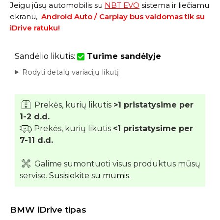
Jeigu jūsų automobilis su
NBT EVO
sistema ir liečiamu
ekranu,
Android Auto / Carplay bus valdomas tik su
iDrive ratuku!
Sandėlio likutis:
Turime sandėlyje
Rodyti detalų variacijų likutį
Prekės, kurių likutis
>1 pristatysime per
1-2 d.d.
Prekės, kurių likutis
<1 pristatysime per
7-11 d.d.
Galime sumontuoti visus produktus mūsų
servise.
Susisiekite su mumis.
BMW iDrive tipas