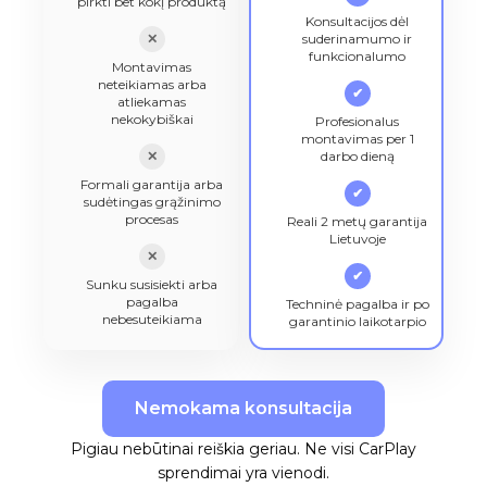
pirkti bet kokį produktą
Konsultacijos dėl
✕
suderinamumo ir
funkcionalumo
Montavimas
neteikiamas arba
✔
atliekamas
nekokybiškai
Profesionalus
montavimas per 1
✕
darbo dieną
Formali garantija arba
✔
sudėtingas grąžinimo
procesas
Reali 2 metų garantija
Lietuvoje
✕
✔
Sunku susisiekti arba
pagalba
Techninė pagalba ir po
nebesuteikiama
garantinio laikotarpio
Nemokama konsultacija
Pigiau nebūtinai reiškia geriau. Ne visi CarPlay
sprendimai yra vienodi.