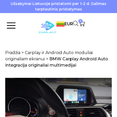
Užsakymai Lietuvoje pristatomi per 1-2 d. Galimas
tarptautinis pristatymas
0
EUR
Pradžia
>
Carplay ir Android Auto moduliai
originaliam ekranui
>
BMW Carplay Android Auto
integracija originaliai multimedijai