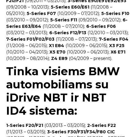
F20/F21
(09/2011 – 03/2013);
3-Series E90/E91/E92/E93
(09/2008 – 10/2013);
5-Series E60/E61
(11/2008 –
05/2010);
5-Series F07
(10/2009 – 07/2012);
5-Series F10
(03/2010 – 09/2012);
5-Series F11
(09/2010 – 09/2012);
6-
Series E63/E64
(11/2008 – 07/2010);
6-Series F06
(03/2012 – 03/2013);
6-Series F12/F13
(12/2010 – 03/2013);
7-Series F01/F02/F03
(11/2008 – 07/2013);
7-Series F04
(11/2008 – 06/2015);
X1 E84
(10/2009 – 06/2015);
X3 F25
(10/2010 – 04/2013);
X5 E70
(10/2009 – 06/2013);
X6 E71
(10/2009 – 08/2014);
Z4 E89
(04/2009 – present).
Tinka visiems BMW
automobiliams su
iDrive NBT ir NBT
ID4 sistema:
1-Series F20/F21
(03/2013 – 03/2015);
2-Series F22
(11/2013 – 03/2015);
3-Series F30/F31/F34/F80 CIC