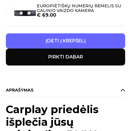
EUROPIETIŠKŲ NUMERIŲ RĖMELIS SU
GALINIO VAIZDO KAMERA
€
69.00
ĮDĖTI Į KREPŠELĮ
PIRKTI DABAR
APRAŠYMAS
Carplay priedėlis
išplečia jūsų