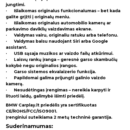
jungtimi.
· Išlaikomas originalus funkcionalumas – bet kada
galite grįžti į originalų meniu.
· Išlaikomas originalus automobilio kamerų ar
parkavimo daviklių vaizdavimas ekrane.
· Valdymas vairu, originaliu ratuku arba telefonu.
· Valdymas balsu naudojant Siri arba Google
assistant.
· USB sąsaja muzikos ar vaizdo failų atkūrimui.
· Laisvų rankų įranga – geresnė garso skambučių
kokybė negu originalios įrangos.
· Garso sistemos ekvalaizerio funkcija.
· Papildomai galima prijungti galinio vaizdo
kamerą.
· Nesudėtingas įrengimas – nereikia karpyti ir
lituoti laidų, galimybė išimti priedėlį.
BMW Carplay.lt priedėlis yra sertifikuotas
CE/ROHS/FCC/ISO9001.
Įrenginiui suteikiama 2 metų techninė garantija.
Suderinamumas: