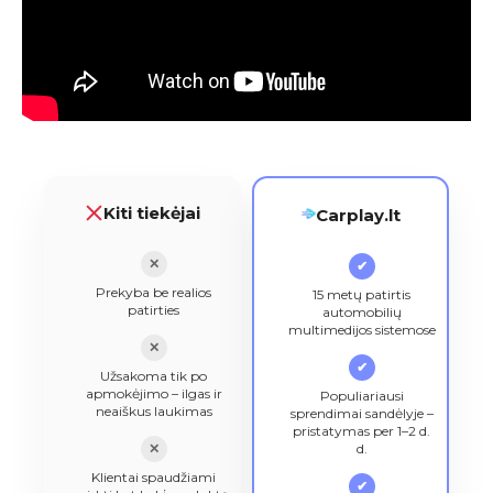
Kiti tiekėjai
Carplay.lt
✕
✔
Prekyba be realios
15 metų patirtis
patirties
automobilių
multimedijos sistemose
✕
✔
Užsakoma tik po
apmokėjimo – ilgas ir
Populiariausi
neaiškus laukimas
sprendimai sandėlyje –
pristatymas per 1–2 d.
✕
d.
Klientai spaudžiami
✔