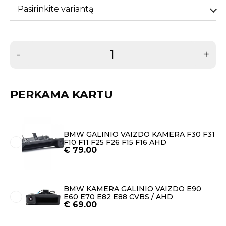
Pasirinkite variantą
-
+
PERKAMA KARTU
BMW GALINIO VAIZDO KAMERA F30 F31
F10 F11 F25 F26 F15 F16 AHD
€
79.00
BMW KAMERA GALINIO VAIZDO E90
E60 E70 E82 E88 CVBS / AHD
€
69.00