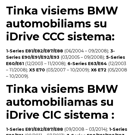
Tinka visiems BMW
automobiliams su
iDrive CCC sistema:
1-Series E81/E82/E87/E88
(06/2004 – 09/2008);
3-
Series E90/E91/E92/E93
(03/2005 – 09/2008);
5-Series
E60/E61
(12/2003 – 11/2008);
6-Series E63/E64
(12/2003
– 11/2008);
X5 E70
(03/2007 – 10/2009);
X6 E72
(05/2008
– 10/2009).
Tinka visiems BMW
automobiliamas su
iDrive CIC sistema :
1-Series E81/E82/E87/E88
(09/2008 – 03/2014);
1-Series