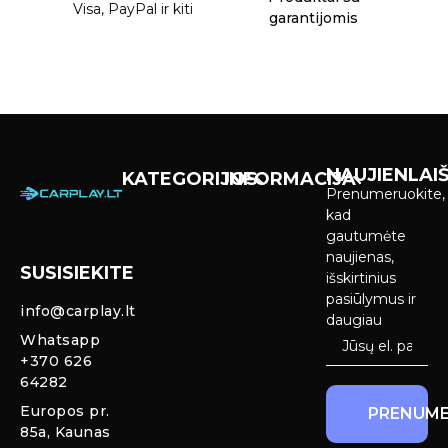
Visa, PayPal ir kiti
garantijomis
NAUJIENLAIŠ
KATEGORIJOS
INFORMACIJA
Prenumeruokite,
Carplay &
Pirkimas ir
kad
Android Auto
pristatymas
gautumėte
Ekranai
naujienas,
SUSISIEKITE
Privatumo
išskirtinius
Priekinio
politika
pasiūlymus ir
info@carplay.lt
galinio vaizdo
daugiau
kameros ir
Prekių
Whatsapp
sistemos
grąžinimas ir
+370 626
garantija
64282
Mercedes
Europos pr.
PRENUME
salono LED
85a, Kaunas
apšvietimas