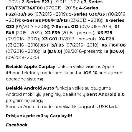
– 2021);
2-Series F23
(11/2014 – 2021);
3-Series
F30/F31/F34/F80
(07/2015 – 2018);
4-Series
F32/F33/F36
(07/2015 – 2019);
5-Series G30/G31
(10/2016
– 2019);
6-Series F06/F12/F13
(03/2013 – 2018);
6-Series
G32
(07/2017 – 2018);
7-Series G12
(07/2015 – 2019);
X1
F48
(2015 – 2022);
X2 F39
(2018 – present);
X3 F25
(03/2016 – 2017);
X3 G01
(11/2017 – present);
X4 F26
(03/2016 – 2018)
X5 F15/F85
(07/2016 – 2018);
X6 F16/F86
(07/2016 – 2018);
i3 (ID6.0)
(09/2018–present);
i8 (ID6.0)
(09/2018- 2020)
Belaidė Apple Carplay
funkcija veikia visiems Apple
iPhone telefonų modeliams kurie turi
iOS 10
ar naujesne
operacine sistemą.
Belaidė Android Auto
funkcija veikia su dauguma
Android mobiliųjų įrenginių, palaikančių
bent Android 9.0
programinę įrangą
Senesni Android modeliai veikia tik jungiantis USB laidu!
Prisijunk prie mūsų Carplay.lt!
Facebook