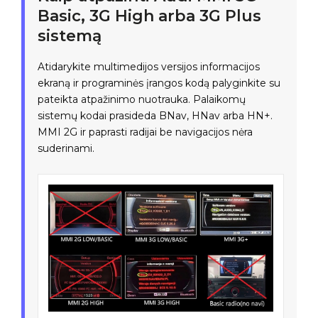
Basic, 3G High arba 3G Plus
sistemą
Atidarykite multimedijos versijos informacijos
ekraną ir programinės įrangos kodą palyginkite su
pateikta atpažinimo nuotrauka. Palaikomų
sistemų kodai prasideda BNav, HNav arba HN+.
MMI 2G ir paprasti radijai be navigacijos nėra
suderinami.