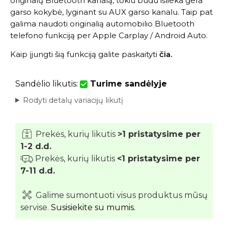
originalų Bluetooth kanalą, tokiu būdu išlieka gera
garso kokybė, lyginant su AUX garso kanalu. Taip pat
galima naudoti originalią automobilio Bluetooth
telefono funkciją per Apple Carplay / Android Auto.
Kaip įjungti šią funkciją galite paskaityti
čia
.
Sandėlio likutis:
Turime sandėlyje
Rodyti detalų variacijų likutį
Prekės, kurių likutis
>1 pristatysime per
1-2 d.d.
Prekės, kurių likutis
<1 pristatysime per
7-11 d.d.
Galime sumontuoti visus produktus mūsų
servise.
Susisiekite su mumis.