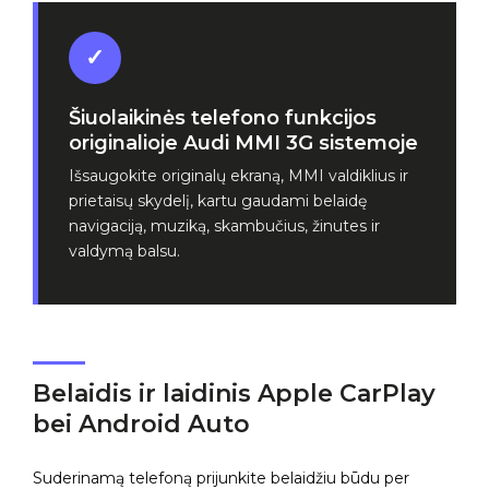
✓
Šiuolaikinės telefono funkcijos
originalioje Audi MMI 3G sistemoje
Išsaugokite originalų ekraną, MMI valdiklius ir
prietaisų skydelį, kartu gaudami belaidę
navigaciją, muziką, skambučius, žinutes ir
valdymą balsu.
Belaidis ir laidinis Apple CarPlay
bei Android Auto
Suderinamą telefoną prijunkite belaidžiu būdu per