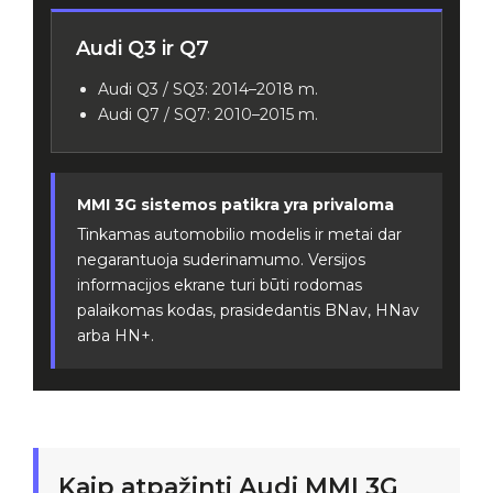
Audi Q3 ir Q7
Audi Q3 / SQ3: 2014–2018 m.
Audi Q7 / SQ7: 2010–2015 m.
MMI 3G sistemos patikra yra privaloma
Tinkamas automobilio modelis ir metai dar
negarantuoja suderinamumo. Versijos
informacijos ekrane turi būti rodomas
palaikomas kodas, prasidedantis BNav, HNav
arba HN+.
Kaip atpažinti Audi MMI 3G