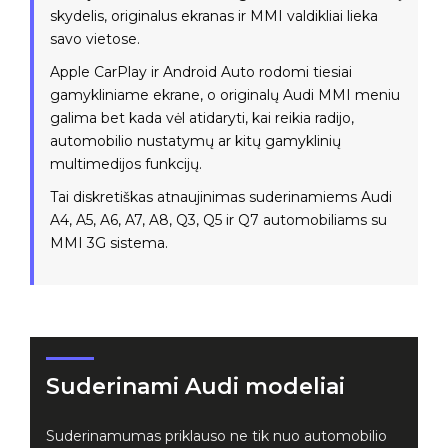
skydelis, originalus ekranas ir MMI valdikliai lieka
savo vietose.
Apple CarPlay ir Android Auto rodomi tiesiai
gamykliniame ekrane, o originalų Audi MMI meniu
galima bet kada vėl atidaryti, kai reikia radijo,
automobilio nustatymų ar kitų gamyklinių
multimedijos funkcijų.
Tai diskretiškas atnaujinimas suderinamiems Audi
A4, A5, A6, A7, A8, Q3, Q5 ir Q7 automobiliams su
MMI 3G sistema.
Suderinami Audi modeliai
Suderinamumas priklauso ne tik nuo automobilio