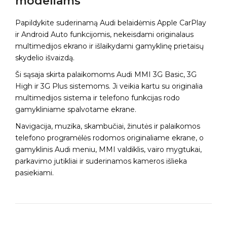
modeliams
Papildykite suderinamą Audi belaidėmis Apple CarPlay
ir Android Auto funkcijomis, nekeisdami originalaus
multimedijos ekrano ir išlaikydami gamyklinę prietaisų
skydelio išvaizdą.
Ši sąsaja skirta palaikomoms Audi MMI 3G Basic, 3G
High ir 3G Plus sistemoms. Ji veikia kartu su originalia
multimedijos sistema ir telefono funkcijas rodo
gamykliniame spalvotame ekrane.
Navigacija, muzika, skambučiai, žinutės ir palaikomos
telefono programėlės rodomos originaliame ekrane, o
gamyklinis Audi meniu, MMI valdiklis, vairo mygtukai,
parkavimo jutikliai ir suderinamos kameros išlieka
pasiekiami.