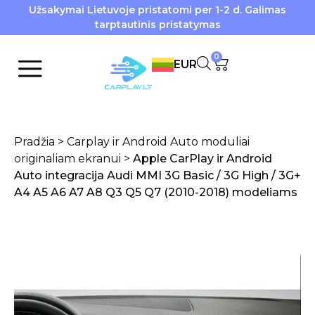
Užsakymai Lietuvoje pristatomi per 1-2 d. Galimas
tarptautinis pristatymas
0
EUR
Pradžia
>
Carplay ir Android Auto moduliai
originaliam ekranui
>
Apple CarPlay ir Android
Auto integracija Audi MMI 3G Basic / 3G High / 3G+
A4 A5 A6 A7 A8 Q3 Q5 Q7 (2010-2018) modeliams