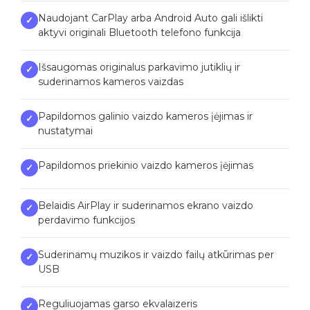
Naudojant CarPlay arba Android Auto gali išlikti
✓
aktyvi originali Bluetooth telefono funkcija
Išsaugomas originalus parkavimo jutiklių ir
✓
suderinamos kameros vaizdas
Papildomos galinio vaizdo kameros įėjimas ir
✓
nustatymai
Papildomos priekinio vaizdo kameros įėjimas
✓
Belaidis AirPlay ir suderinamos ekrano vaizdo
✓
perdavimo funkcijos
Suderinamų muzikos ir vaizdo failų atkūrimas per
✓
USB
Reguliuojamas garso ekvalaizeris
✓