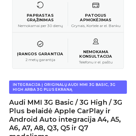
PAPRASTAS
PATOGUS
GRĄŽINIMAS
APMOKĖJIMAS
Nemokamai per 30 dienų
Grynais, Kortele ar el. Banku
NEMOKAMA
ĮRANGOS GARANTIJA
KONSULTACIJA
2 metų garantija
Telefonu ir el. paštu
INTEGRACIJA Į ORIGINALŲ AUDI MMI 3G BASIC, 3G
HIGH ARBA 3G PLUS EKRANĄ
Audi MMI 3G Basic / 3G High / 3G
Plus belaidė Apple CarPlay ir
Android Auto integracija A4, A5,
A6, A7, A8, Q3, Q5 ir Q7