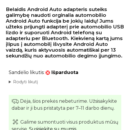
Belaidis Android Auto adapteris suteiks
galimybę naudoti orginalia automobilio
Android Auto funkcija be jokių laidų! Jums
užteks prijungti adapterį prie automobilio USB
lizdo ir suporuoti Android telefoną su
adapteriu per Bluetooth. Kiekvieną kartą jums
įlipus į automobilį išvysite Android Auto
vaizdą, kuris aktyvuosis automatiškai per 13
sekundžių nuo automobilio degimo įjungimo.
Sandėlio likutis:
Išparduota
Rodyti likutį
Dėja, šios prekės nebeturime. Užsisakykite
dabar ir ji bus pristatyta per 7–11 darbo dienų.
Galime sumontuoti visus produktus mūsų
servise.
Susisiekite su mumis.