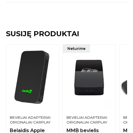
SUSIJĘ PRODUKTAI
Neturime
BEVIELIAI ADAPTERIAI
BEVIELIAI ADAPTERIAI
BEVI
ORIGINALIAI CARPLAY
ORIGINALIAI CARPLAY
ORIG
FUNKCIJAI
FUNKCIJAI
FUNK
Belaidis Apple
MMB bevielis
Mini