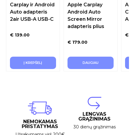
Carplay ir Android
Apple Carplay
Ada
Auto adapteris
Android Auto
Carp
2air USB-A USB-C
Screen Mirror
Auto
adapteris plius
€
139.00
€
69
€
179.00
Į KREPŠELĮ
DAUGIAU
LENGVAS
GRĄŽINIMAS
NEMOKAMAS
PRISTATYMAS
30 dienų grąžinimas
Užsakymams virš 200€