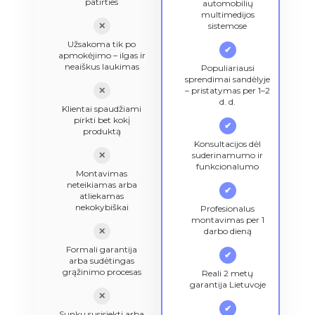
patirties
automobilių
multimedijos
✕
sistemose
Užsakoma tik po
✔
apmokėjimo – ilgas ir
neaiškus laukimas
Populiariausi
sprendimai sandėlyje
✕
– pristatymas per 1–2
d. d.
Klientai spaudžiami
pirkti bet kokį
✔
produktą
Konsultacijos dėl
✕
suderinamumo ir
funkcionalumo
Montavimas
neteikiamas arba
✔
atliekamas
nekokybiškai
Profesionalus
montavimas per 1
✕
darbo dieną
Formali garantija
✔
arba sudėtingas
grąžinimo procesas
Reali 2 metų
garantija Lietuvoje
✕
✔
Sunku susisiekti arba