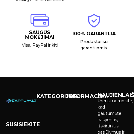
SAUGŪS
100% GARANTIJA
MOKĖJIMAI
Produktai su
Visa, PayPal ir kiti
garantijomis
NAUJIENLAIŠ
KATEGORIJOS
INFORMACIJA
Prenumeruokite,
Carplay &
Pirkimas ir
kad
Android Auto
pristatymas
gautumėte
Ekranai
naujienas,
SUSISIEKITE
Privatumo
išskirtinius
Priekinio
politika
pasiūlymus ir