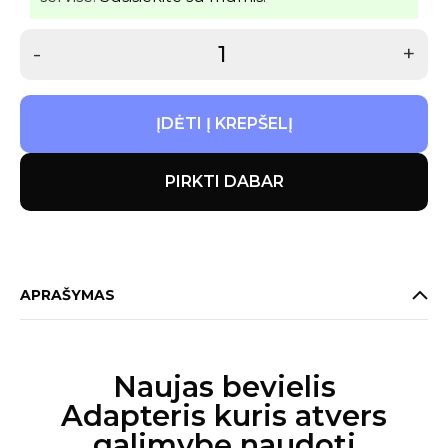
-
+
ĮDĖTI Į KREPŠELĮ
PIRKTI DABAR
APRAŠYMAS
Naujas bevielis
Adapteris kuris atvers
galimybę naudoti