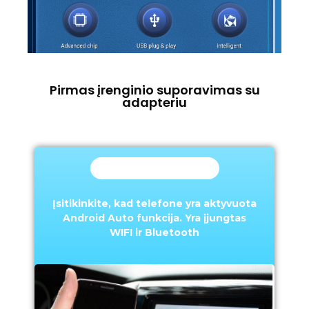
Pirmas įrenginio suporavimas su
adapteriu
Pirmas žingsnins
Įsitikinkite, kad telefone yra aktyvuota
Android Auto funkcija. Yra įjungtas
WIFI ir Bluetooth