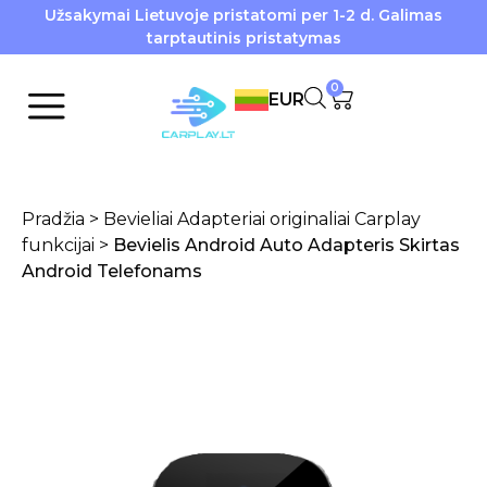
Užsakymai Lietuvoje pristatomi per 1-2 d. Galimas
tarptautinis pristatymas
0
EUR
Pradžia
>
Bevieliai Adapteriai originaliai Carplay
funkcijai
>
Bevielis Android Auto Adapteris Skirtas
Android Telefonams