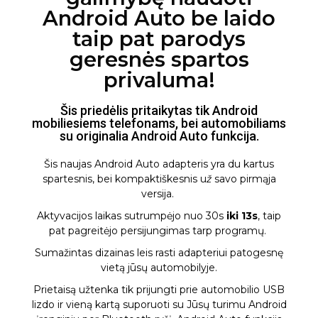
Android Auto be laido
taip pat parodys
geresnės spartos
privaluma!
Šis priedėlis pritaikytas tik Android
mobiliesiems telefonams, bei automobiliams
su originalia Android Auto funkcija.
Šis naujas Android Auto adapteris yra du kartus
spartesnis, bei kompaktiškesnis u
ž
savo pirmąja
versija.
Aktyvacijos laikas sutrumpėjo nuo 30s
iki 13s
, taip
pat pagreitėjo persijungimas tarp programų.
Sumažintas dizainas leis rasti adapteriui patogesnę
vietą jūsų automobilyje.
Prietaisą užtenka tik prijungti prie automobilio USB
lizdo ir vieną kartą suporuoti su Jūsų turimu Android