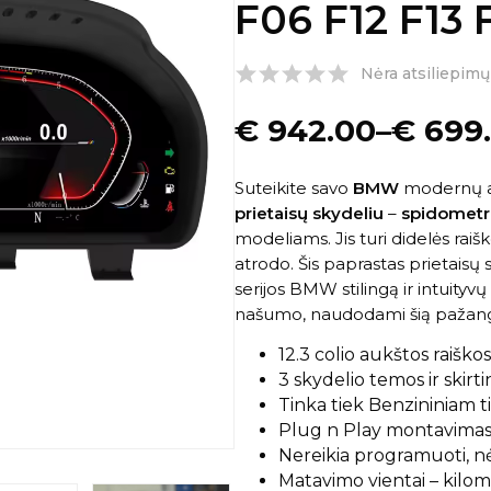
F06 F12 F13
Nėra atsiliepimų
€
942.00
–
€
699
Suteikite savo
BMW
modernų a
prietaisų skydeliu
–
spidometr
modeliams. Jis turi didelės raiško
atrodo. Šis paprastas prietaisų s
serijos BMW stilingą ir intuityvų
našumo, naudodami šią pažangi
12.3 colio aukštos raiško
3 skydelio temos ir skirt
Tinka tiek Benzininiam t
Plug n Play montavimas – 
Nereikia programuoti, nė
Matavimo vientai – kilomet