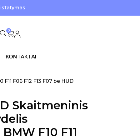
ristatymas
0
KONTAKTAI
0 F11 F06 F12 F13 F07 be HUD
D Skaitmeninis
delis
 BMW F10 F11