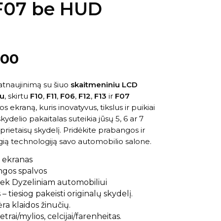
 F07 be HUD
.00
tnaujinimą su šiuo
skaitmeniniu LCD
u
, skirtu
F10
,
F11
,
F06
,
F12
,
F13
ir
F07
s ekraną, kuris inovatyvus, tikslus ir puikiai
kydelio pakaitalas suteikia jūsų 5, 6 ar 7
 prietaisų skydelį. Pridėkite prabangos ir
ą technologiją savo automobilio salone.
s ekranas
ingos spalvos
iek Dyzeliniam automobiliui
tiesiog pakeisti originalų skydelį.
ra klaidos žinučių.
rai/mylios, celcijai/farenheitas.