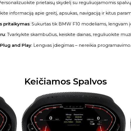
Personalizuokite prietaisų skydelį su reguliuojamomis spalvų t
kite informaciją apie greitį, apsukas, navigaciją ir kitus par
s pritaikymas
: Sukurtas tik BMW F10 modeliams, lengvam į
iru
: Tvarkykite skambučius, keiskite dainas, reguliuokite mu
Plug and Play
: Lengvas įdiegimas – nereikia programavimo
Keičiamos Spalvos