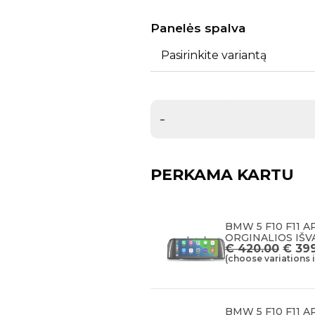
Panelės spalva
Pasirinkite variantą
-
PERKAMA KARTU
BMW 5 F10 F11 
ORGINALIOS IŠV
€
420.00
€
399
(choose variations 
BMW 5 F10 F11 