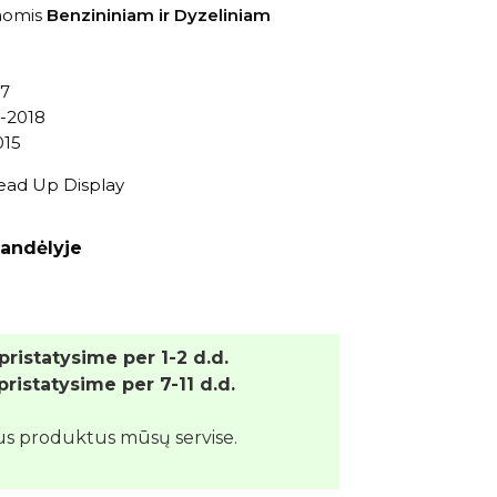
momis
Benzininiam ir Dyzeliniam
17
1-2018
015
ead Up Display
andėlyje
 pristatysime per 1-2 d.d.
 pristatysime per 7-11 d.d.
us produktus mūsų servise.