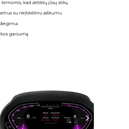
emomis, kad atitiktų jūsų stilių.
ametrus su neįtikėtinu aiškumu.
diegimui.
zikos garsumą.
.