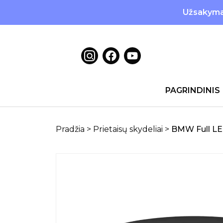
Užsakymai
PAGRINDINIS
Pradžia
>
Prietaisų skydeliai
>
BMW Full LED