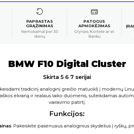
PAPRASTAS
PATOGUS
GRĄŽINIMAS
APMOKĖJIMAS
ĮR
Nemokamai per 30
Grynais, Kortele ar el.
dienų
Banku
BMW F10 Digital Cluster
Skirta 5 6 7 serijai
isdami tradicinį analoginį greičio matuoklį į modernų Linu
aiškos ekraną ir realaus laiko duomenis, suteikdamas automob
vairavimo patirtį.
Funkcijos:
ainas
: Pakeiskite pasenusius analoginius skydelius į ryškų, p