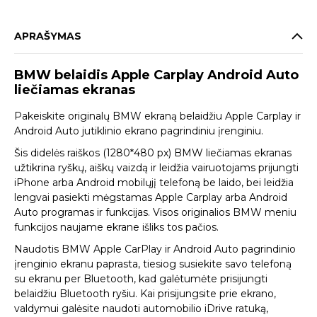
APRAŠYMAS
BMW belaidis Apple Carplay Android Auto
liečiamas ekranas
Pakeiskite originalų BMW ekraną belaidžiu Apple Carplay ir
Android Auto jutiklinio ekrano pagrindiniu įrenginiu.
Šis didelės raiškos (1280*480 px) BMW liečiamas ekranas
užtikrina ryškų, aiškų vaizdą ir leidžia vairuotojams prijungti
iPhone arba Android mobilųjį telefoną be laido, bei leidžia
lengvai pasiekti mėgstamas Apple Carplay arba Android
Auto programas ir funkcijas. Visos originalios BMW meniu
funkcijos naujame ekrane išliks tos pačios.
Naudotis BMW Apple CarPlay ir Android Auto pagrindinio
įrenginio ekranu paprasta, tiesiog susiekite savo telefoną
su ekranu per Bluetooth, kad galėtumėte prisijungti
belaidžiu Bluetooth ryšiu. Kai prisijungsite prie ekrano,
valdymui galėsite naudoti automobilio iDrive ratuką,