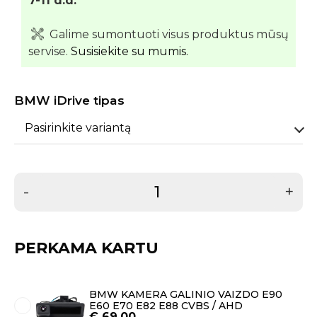
7-11 d.d.
Galime sumontuoti visus produktus mūsų
servise.
Susisiekite su mumis.
BMW iDrive tipas
Pasirinkite variantą
-
+
PERKAMA KARTU
BMW KAMERA GALINIO VAIZDO E90
E60 E70 E82 E88 CVBS / AHD
€
69.00