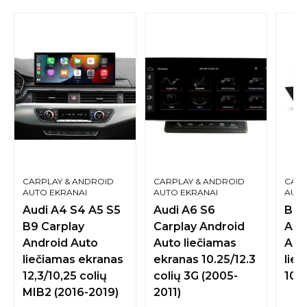
CARPLAY & ANDROID
CARPLAY & ANDROID
CARP
AUTO EKRANAI
AUTO EKRANAI
AUTO
Audi A4 S4 A5 S5
Audi A6 S6
BMW
B9 Carplay
Carplay Android
App
Android Auto
Auto liečiamas
And
liečiamas ekranas
ekranas 10.25/12.3
lie
12,3/10,25 colių
colių 3G (2005-
10.2
MIB2 (2016-2019)
2011)