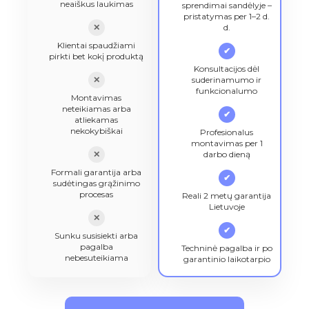
neaiškus laukimas
sprendimai sandėlyje –
pristatymas per 1–2 d.
✕
d.
Klientai spaudžiami
✔
pirkti bet kokį produktą
Konsultacijos dėl
✕
suderinamumo ir
funkcionalumo
Montavimas
neteikiamas arba
✔
atliekamas
nekokybiškai
Profesionalus
montavimas per 1
✕
darbo dieną
Formali garantija arba
✔
sudėtingas grąžinimo
procesas
Reali 2 metų garantija
Lietuvoje
✕
✔
Sunku susisiekti arba
pagalba
Techninė pagalba ir po
nebesuteikiama
garantinio laikotarpio