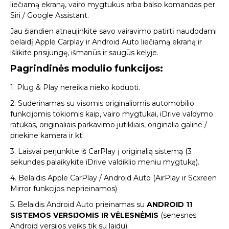
liečiamą ekraną, vairo mygtukus arba balso komandas per
Siri / Google Assistant.
Jau šiandien atnaujinkite savo vairavimo patirtį naudodami
belaidį Apple Carplay ir Android Auto liečiamą ekraną ir
išlikite prisijungę, išmanūs ir saugūs kelyje.
Pagrindinės modulio funkcijos:
1. Plug & Play nereikia nieko koduoti.
2. Suderinamas su visomis originaliomis automobilio
funkcijomis tokiomis kaip, vairo mygtukai, iDrive valdymo
ratukas, originaliais parkavimo jutikliais, originalia galine /
priekine kamera ir kt.
3. Laisvai perjunkite iš CarPlay į originalią sistemą (3
sekundes palaikykite iDrive valdiklio meniu mygtuką).
4. Belaidis Apple CarPlay / Android Auto (AirPlay ir Scxreen
Mirror funkcijos neprieinamos)
5. Belaidis Android Auto prieinamas su
ANDROID 11
SISTEMOS VERSIJOMIS IR VĖLESNĖMIS
(senesnės
Android versijos veiks tik su laidu).