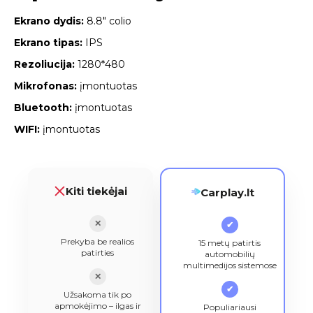
Ekrano dydis:
8.8″ colio
Ekrano tipas:
IPS
Rezoliucija:
1280*480
Mikrofonas:
įmontuotas
Bluetooth:
įmontuotas
WIFI:
įmontuotas
Kiti tiekėjai
Carplay.lt
✕
✔
Prekyba be realios
15 metų patirtis
patirties
automobilių
multimedijos sistemose
✕
✔
Užsakoma tik po
apmokėjimo – ilgas ir
Populiariausi