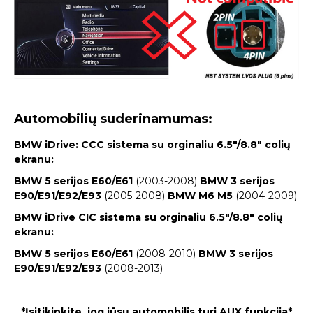
Automobilių suderinamumas:
BMW iDrive: CCC sistema su orginaliu 6.5″/8.8″ colių
ekranu:
BMW 5 serijos E60/E61
(2003-2008)
BMW 3 serijos
E90/E91/E92/E93
(2005-2008)
BMW M6 M5
(2004-2009)
BMW iDrive CIC sistema su orginaliu 6.5″/8.8″ colių
ekranu:
BMW 5 serijos E60/E61
(2008-2010)
BMW 3 serijos
E90/E91/E92/E93
(2008-2013)
*Įsitikinkite, jog jūsų automobilis turi AUX funkcija*