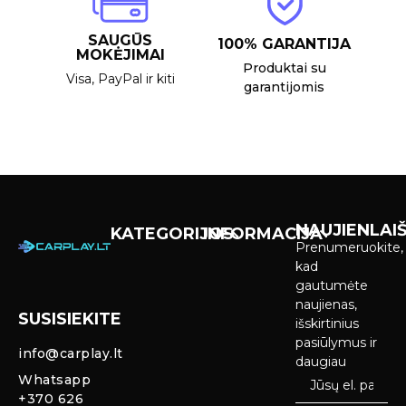
SAUGŪS
100% GARANTIJA
MOKĖJIMAI
Produktai su
Visa, PayPal ir kiti
garantijomis
NAUJIENLAIŠ
KATEGORIJOS
INFORMACIJA
Prenumeruokite,
Carplay &
Pirkimas ir
kad
Android Auto
pristatymas
gautumėte
Ekranai
naujienas,
SUSISIEKITE
Privatumo
išskirtinius
Priekinio
politika
pasiūlymus ir
info@carplay.lt
galinio vaizdo
daugiau
kameros ir
Prekių
Whatsapp
sistemos
grąžinimas ir
+370 626