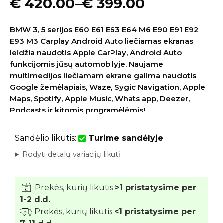
€
420.00
–
€
399.00
BMW 3, 5 serijos E60 E61 E63 E64 M6 E90 E91 E92
E93 M3 Carplay Android Auto liečiamas ekranas
leidžia naudotis Apple CarPlay, Android Auto
funkcijomis jūsų automobilyje. Naujame
multimedijos liečiamam ekrane galima naudotis
Google žemėlapiais, Waze, Sygic Navigation, Apple
Maps, Spotify, Apple Music, Whats app, Deezer,
Podcasts ir kitomis programėlėmis!
Sandėlio likutis:
Turime sandėlyje
Rodyti detalų variacijų likutį
Prekės, kurių likutis
>1 pristatysime per
1-2 d.d.
Prekės, kurių likutis
<1 pristatysime per