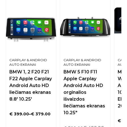
CARPLAY & ANDROID
CARPLAY & ANDROID
CARP
AUTO EKRANAI
AUTO EKRANAI
AUTO
BMW 1, 2 F20 F21
BMW 5 F10 F11
Mer
F22 Apple Carplay
Apple Carplay
W20
Android Auto HD
Android Auto HD
And
liečiamas ekranas
orginalios
10.
8.8′ 10.25′
išvaizdos
Ekr
liečiamas ekranas
201
10.25″
€
399.00
–
€
379.00
€
44