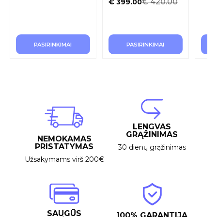
€
420.00
€
399.00
PASIRINKIMAI
PASIRINKIMAI
LENGVAS
GRĄŽINIMAS
NEMOKAMAS
PRISTATYMAS
30 dienų grąžinimas
Užsakymams virš 200€
SAUGŪS
100% GARANTIJA