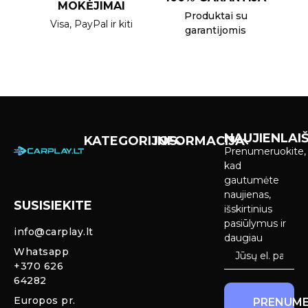
MOKĖJIMAI
Produktai su
Visa, PayPal ir kiti
garantijomis
NAUJIENLAIŠ
KATEGORIJOS
INFORMACIJA
Prenumeruokite,
Carplay &
Pirkimas ir
kad
Android Auto
pristatymas
gautumėte
Ekranai
naujienas,
SUSISIEKITE
Privatumo
išskirtinius
Priekinio
politika
pasiūlymus ir
info@carplay.lt
galinio vaizdo
daugiau
kameros ir
Prekių
Whatsapp
sistemos
grąžinimas ir
+370 626
garantija
64282
Mercedes
Europos pr.
PRENUME