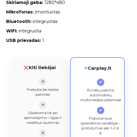
Skiriamoji geba:
1280*480
Mikrofonas:
Įmontuotas
Bluetooth:
integruotas
WIFI:
integruota
USB prievadas:
1
Kiti tiekėjai
Carplay.lt
✕
✔
Prekyba be realios
15 metų patirtis
patirties
automobilių
multimedijos sistemose
✕
✔
Užsakoma tik po
apmokėjimo – ilgas ir
Populiariausi
neaiškus laukimas
sprendimai sandėlyje –
pristatymas per 1–2 d.
✕
d.