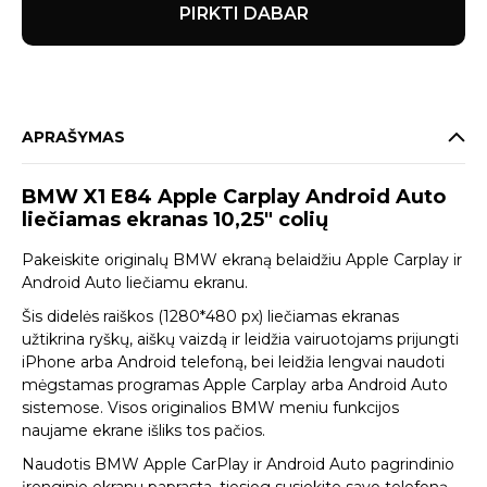
PIRKTI DABAR
APRAŠYMAS
BMW X1 E84 Apple Carplay Android Auto
liečiamas ekranas 10,25″ colių
Pakeiskite originalų BMW ekraną belaidžiu Apple Carplay ir
Android Auto liečiamu ekranu.
Šis didelės raiškos (1280*480 px) liečiamas ekranas
užtikrina ryškų, aiškų vaizdą ir leidžia vairuotojams prijungti
iPhone arba Android telefoną, bei leidžia lengvai naudoti
mėgstamas programas Apple Carplay arba Android Auto
sistemose. Visos originalios BMW meniu funkcijos
naujame ekrane išliks tos pačios.
Naudotis BMW Apple CarPlay ir Android Auto pagrindinio
įrenginio ekranu paprasta, tiesiog susiekite savo telefoną