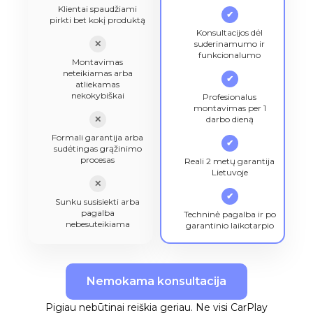
Klientai spaudžiami
✔
pirkti bet kokį produktą
Konsultacijos dėl
✕
suderinamumo ir
funkcionalumo
Montavimas
neteikiamas arba
✔
atliekamas
nekokybiškai
Profesionalus
montavimas per 1
✕
darbo dieną
Formali garantija arba
✔
sudėtingas grąžinimo
procesas
Reali 2 metų garantija
Lietuvoje
✕
✔
Sunku susisiekti arba
pagalba
Techninė pagalba ir po
nebesuteikiama
garantinio laikotarpio
Nemokama konsultacija
Pigiau nebūtinai reiškia geriau. Ne visi CarPlay