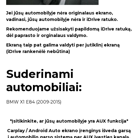
Jei jūsų automobilyje nėra originalaus ekrano,
vadinasi, jūsų automobilyje nėra ir iDrive ratuko.
Rekomenduojame užsisakyti papildomą iDrive ratuką,
dėl paprasto ir orginalaus valdymo.
Ekraną taip pat galima valdyti per jutiklinį ekraną
(iDrive rankenėlė nebūtina)
Suderinami
automobiliai:
BMW X1 E84 (2009-2015)
*Įsitikinkite, ar jūsų automobilyje yra AUX funkcija*
Carplay / Android Auto ekrano įrenginys išveda garsą
į automobilio garso sistemą per AUX įvesties kanalą.