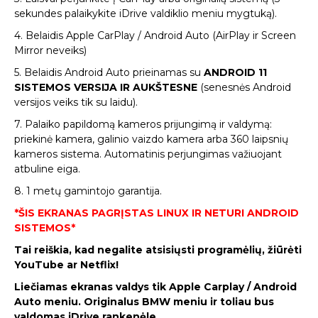
sekundes palaikykite iDrive valdiklio meniu mygtuką).
4. Belaidis Apple CarPlay / Android Auto (AirPlay ir Screen
Mirror neveiks)
5. Belaidis Android Auto prieinamas su
ANDROID 11
SISTEMOS VERSIJA IR AUKŠTESNE
(senesnės Android
versijos veiks tik su laidu).
7. Palaiko papildomą kameros prijungimą ir valdymą:
priekinė kamera, galinio vaizdo kamera arba 360 laipsnių
kameros sistema. Automatinis perjungimas važiuojant
atbuline eiga.
8. 1 metų gamintojo garantija.
*ŠIS EKRANAS PAGRĮSTAS LINUX IR NETURI ANDROID
SISTEMOS*
Tai reiškia, kad negalite atsisiųsti programėlių, žiūrėti
YouTube ar Netflix!
Liečiamas ekranas valdys tik Apple Carplay / Android
Auto meniu. Originalus BMW meniu ir toliau bus
valdomas iDrive rankenėle.