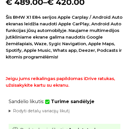
€
489.00
–
€
420.00
Šis BMW X1 E84 serijos Apple Carplay / Android Auto
ekranas leidžia naudoti Apple CarPlay, Android Auto
funkcijas jūsų automobilyje. Naujame multimedijos
jutikliniame ekrane galima naudotis Google
žemėlapiais, Waze, Sygic Navigation, Apple Maps,
Spotify, Apple Music, Whats app, Deezer, Podcasts ir
kitomis programėlėmis!
Jeigu jums reikalingas papildomas iDrive ratukas,
užsisakykite kartu su ekranu.
Sandėlio likutis:
Turime sandėlyje
Rodyti detalų variacijų likutį