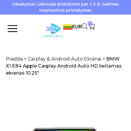
Užsakymai Lietuvoje pristatomi per 1-2 d. Galimas
tarptautinis pristatymas
0
EUR
Pradžia
>
Carplay & Android Auto Ekranai
>
BMW
X1 E84 Apple Carplay Android Auto HD liečiamas
ekranas 10.25″