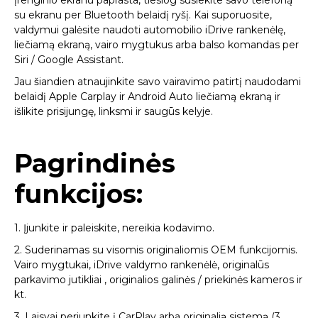
su ekranu per Bluetooth belaidį ryšį. Kai suporuosite,
valdymui galėsite naudoti automobilio iDrive rankenėlę,
liečiamą ekraną, vairo mygtukus arba balso komandas per
Siri / Google Assistant.
Jau šiandien atnaujinkite savo vairavimo patirtį naudodami
belaidį Apple Carplay ir Android Auto liečiamą ekraną ir
išlikite prisijungę, linksmi ir saugūs kelyje.
Pagrindinės
funkcijos:
1. Įjunkite ir paleiskite, nereikia kodavimo.
2. Suderinamas su visomis originaliomis OEM funkcijomis.
Vairo mygtukai, iDrive valdymo rankenėlė, originalūs
parkavimo jutikliai , originalios galinės / priekinės kameros ir
kt.
3. Laisvai perjunkite į CarPlay arba originalią sistemą (3