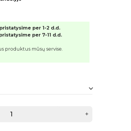
 pristatysime per 1-2 d.d.
 pristatysime per 7-11 d.d.
us produktus mūsų servise.
+