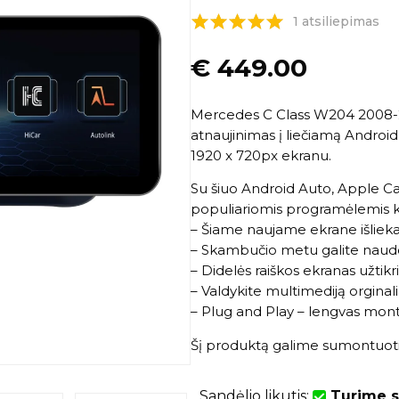
1 atsiliepimas
€
449.00
Mercedes C Class W204 2008-2
atnaujinimas į liečiamą Android
1920 x 720px ekranu.
Su šiuo Android Auto, Apple Ca
populiariomis programėlemis kai
– Šiame naujame ekrane išliek
– Skambučio metu galite naudo
– Didelės raiškos ekranas užtikr
– Valdykite multimediją orginal
– Plug and Play – lengvas mon
Šį produktą galime sumontuoti
Sandėlio likutis:
Turime s