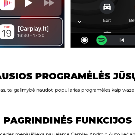
USIOS PROGRAMĖLĖS JŪS
as, tai galimybė naudoti populiarias programėles kaip waze, 
PAGRINDINĖS FUNKCIJOS
rcedes meniu išlieka naujajame Carplay Android Auto lieči