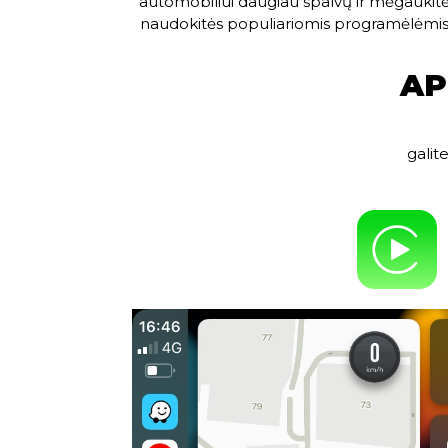
automobiliui daugiau spalvų ir mėgaukitės
naudokitės populiariomis programėlėmis, t
AP
galit