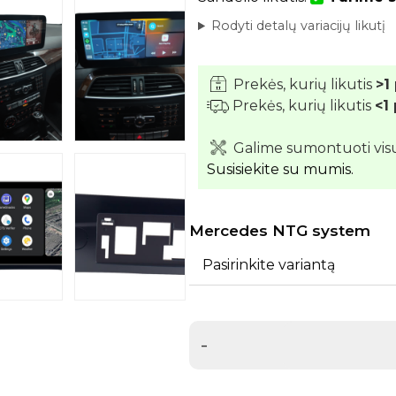
Rodyti detalų variacijų likutį
Prekės, kurių likutis
>1
Prekės, kurių likutis
<1
Galime sumontuoti vis
Susisiekite su mumis.
Mercedes NTG system
Pasirinkite variantą
-