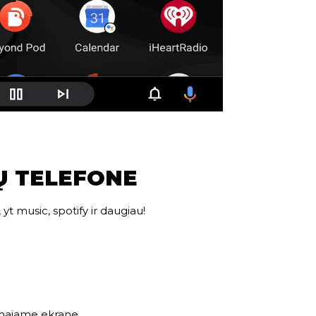
Ų TELEFONE
yt music, spotify ir daugiau!
amajame ekrane