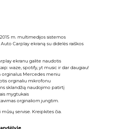
015 m. multimedijos sistemos
 Auto Carplay ekraną su didelės raiškos
rplay ekranu galite naudotis
p: waze, spotify, yt music ir dar daugiau!
a orginalus Mercedes meniu
tis orginaliu mikrofonu
ins sklandžią naudojimo patirtį
iais mygtukais
tavimas orginaliom jungtim.
 mūsų servise. Kreipkites
čia
.
andėlyje