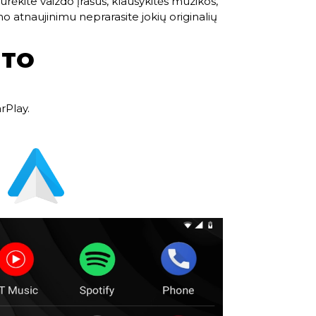
rėkite vaizdo įrašus, klausykitės muzikos,
o atnaujinimu neprarasite jokių originalių
UTO
rPlay.