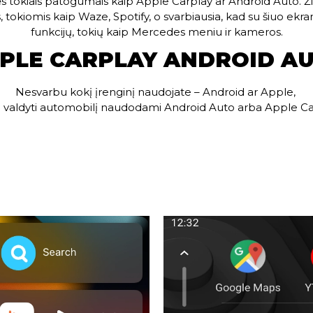
 tokiais patogumais kaip Apple Carplay ar Android Auto. Žiū
okiomis kaip Waze, Spotify, o svarbiausia, kad su šiuo ekran
funkcijų, tokių kaip Mercedes meniu ir kameros.
PLE CARPLAY ANDROID A
Nesvarbu kokį įrenginį naudojate – Android ar Apple,
e valdyti automobilį naudodami Android Auto arba Apple Ca