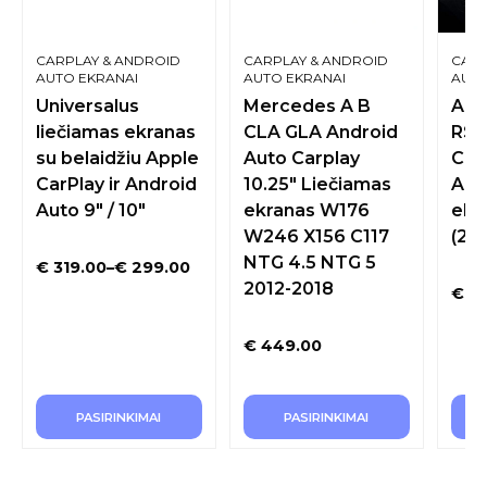
CARPLAY & ANDROID
CARPLAY & ANDROID
CARP
AUTO EKRANAI
AUTO EKRANAI
AUTO
Universalus
Mercedes A B
Aud
liečiamas ekranas
CLA GLA Android
RS4
su belaidžiu Apple
Auto Carplay
Car
CarPlay ir Android
10.25″ Liečiamas
Aut
Auto 9″ / 10″
ekranas W176
ekra
W246 X156 C117
(20
NTG 4.5 NTG 5
€
319.00
–
€
299.00
2012-2018
€
39
€
449.00
PASIRINKIMAI
PASIRINKIMAI