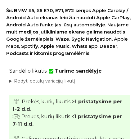
Šis BMW X5, X6 E70, E71, E72 serijos Apple Carplay /
Android Auto ekranas leidžia naudoti Apple CarPlay,
Android Auto funkcijas jūsų automobilyje. Naujame
multimedijos jutikliniame ekrane galima naudotis
Google žemėlapiais, Waze, Sygic Navigation, Apple
Maps, Spotify, Apple Music, Whats app, Deezer,
Podcasts ir kitomis programėlėmis!
Sandėlio likutis:
Turime sandėlyje
Rodyti detalų variacijų likutį
Prekės, kurių likutis
>1 pristatysime per
1-2 d.d.
Prekės, kurių likutis
<1 pristatysime per
7-11 d.d.
Galime sumontuoti visus produktus mūsų