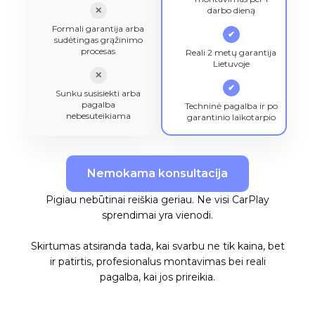
✕
darbo dieną
Formali garantija arba
✔
sudėtingas grąžinimo
procesas
Reali 2 metų garantija
Lietuvoje
✕
✔
Sunku susisiekti arba
pagalba
Techninė pagalba ir po
nebesuteikiama
garantinio laikotarpio
Nemokama konsultacija
Pigiau nebūtinai reiškia geriau. Ne visi CarPlay
sprendimai yra vienodi.
Skirtumas atsiranda tada, kai svarbu ne tik kaina, bet
ir patirtis, profesionalus montavimas bei reali
pagalba, kai jos prireikia.