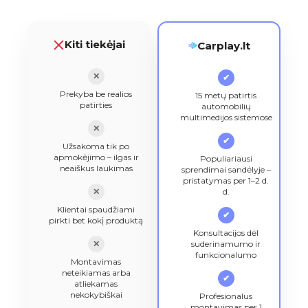
Kiti tiekėjai
Carplay.lt
✕
✔
Prekyba be realios
15 metų patirtis
patirties
automobilių
multimedijos sistemose
✕
✔
Užsakoma tik po
apmokėjimo – ilgas ir
Populiariausi
neaiškus laukimas
sprendimai sandėlyje –
pristatymas per 1–2 d.
✕
d.
Klientai spaudžiami
✔
pirkti bet kokį produktą
Konsultacijos dėl
✕
suderinamumo ir
funkcionalumo
Montavimas
neteikiamas arba
✔
atliekamas
nekokybiškai
Profesionalus
montavimas per 1