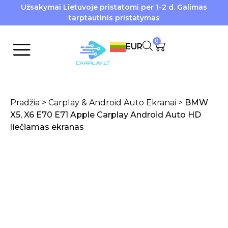
Užsakymai Lietuvoje pristatomi per 1-2 d. Galimas
tarptautinis pristatymas
0
EUR
Pradžia
>
Carplay & Android Auto Ekranai
>
BMW
X5, X6 E70 E71 Apple Carplay Android Auto HD
liečiamas ekranas