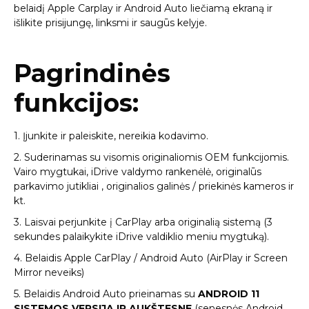
belaidį Apple Carplay ir Android Auto liečiamą ekraną ir
išlikite prisijungę, linksmi ir saugūs kelyje.
Pagrindinės
funkcijos:
1. Įjunkite ir paleiskite, nereikia kodavimo.
2. Suderinamas su visomis originaliomis OEM funkcijomis.
Vairo mygtukai, iDrive valdymo rankenėlė, originalūs
parkavimo jutikliai , originalios galinės / priekinės kameros ir
kt.
3. Laisvai perjunkite į CarPlay arba originalią sistemą (3
sekundes palaikykite iDrive valdiklio meniu mygtuką).
4. Belaidis Apple CarPlay / Android Auto (AirPlay ir Screen
Mirror neveiks)
5. Belaidis Android Auto prieinamas su
ANDROID 11
SISTEMOS VERSIJA IR AUKŠTESNE
(senesnės Android