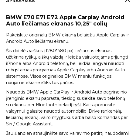
APRAŠYMAS
BMW E70 E71 E72 Apple Carplay Android
Auto liečiamas ekranas 10,25″ colių
Pakeiskite originalų BMW ekraną belaidžiu Apple Carplay ir
Android Auto liečiamu ekranu.
Šis didelės raiškos (1280*480 px) liečiamas ekranas
užtikrina ryškų, aiškų vaizdą ir leidžia vairuotojams prijungti
iPhone arba Android telefoną, bei leidžia lengvai naudoti
mėgstamas programas Apple Carplay arba Android Auto
sistemose. Visos originalios BMW meniu funkcijos
naujame ekrane išliks tos pačios.
Naudotis BMW Apple CarPlay ir Android Auto pagrindinio
įrenginio ekranu paprasta, tiesiog susiekite savo telefoną
su ekranu per Bluetooth belaidį ryšį. Kai suporuosite,
valdymui galėsite naudoti automobilio iDrive rankenėlę,
liečiamą ekraną, vairo mygtukus arba balso komandas per
Siri / Google Assistant.
Jau šiandien atnaujinkite savo vairavimo patirtį naudodami