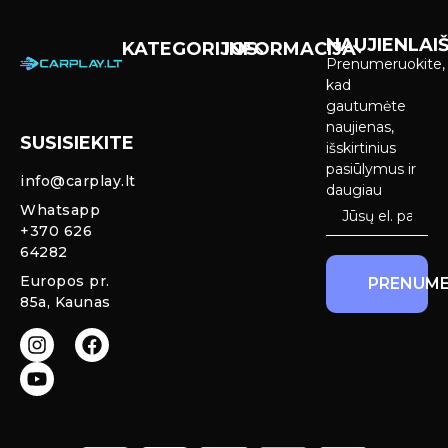
NAUJIENLAIŠ
KATEGORIJOS
INFORMACIJA
Prenumeruokite,
Carplay &
Pirkimas ir
kad
Android Auto
pristatymas
gautumėte
Ekranai
naujienas,
SUSISIEKITE
Privatumo
išskirtinius
Priekinio
politika
pasiūlymus ir
info@carplay.lt
galinio vaizdo
daugiau
kameros ir
Prekių
Whatsapp
sistemos
grąžinimas ir
+370 626
garantija
64282
Mercedes
Europos pr.
PRENUME
salono LED
85a, Kaunas
apšvietimas
Carplay ir
Android Auto
moduliai
originaliam
ekranui