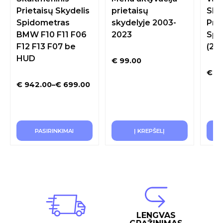
Prietaisų Skydelis
prietaisų
Ska
Spidometras
skydelyje 2003-
Prie
BMW F10 F11 F06
2023
Spi
F12 F13 F07 be
(20
HUD
€
99.00
€
72
€
942.00
–
€
699.00
PASIRINKIMAI
Į KREPŠELĮ
LENGVAS