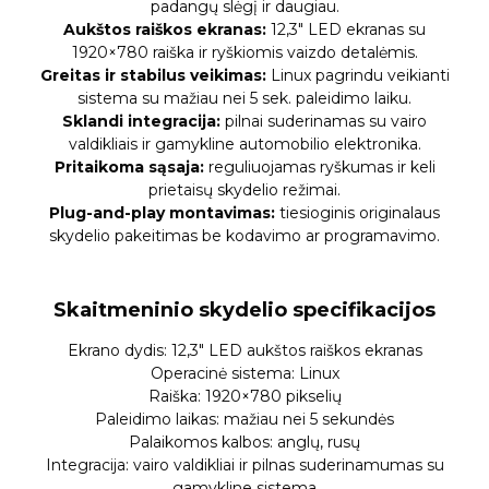
padangų slėgį ir daugiau.
Aukštos raiškos ekranas:
12,3″ LED ekranas su
1920×780 raiška ir ryškiomis vaizdo detalėmis.
Greitas ir stabilus veikimas:
Linux pagrindu veikianti
sistema su mažiau nei 5 sek. paleidimo laiku.
Sklandi integracija:
pilnai suderinamas su vairo
valdikliais ir gamykline automobilio elektronika.
Pritaikoma sąsaja:
reguliuojamas ryškumas ir keli
prietaisų skydelio režimai.
Plug-and-play montavimas:
tiesioginis originalaus
skydelio pakeitimas be kodavimo ar programavimo.
Skaitmeninio skydelio specifikacijos
Ekrano dydis: 12,3″ LED aukštos raiškos ekranas
Operacinė sistema: Linux
Raiška: 1920×780 pikselių
Paleidimo laikas: mažiau nei 5 sekundės
Palaikomos kalbos: anglų, rusų
Integracija: vairo valdikliai ir pilnas suderinamumas su
gamykline sistema