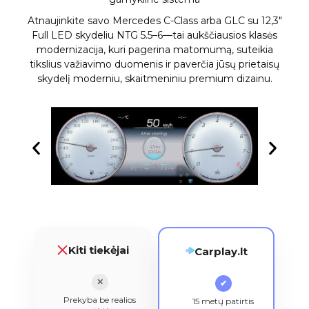
Atnaujinkite savo Mercedes C-Class arba GLC su 12,3″
Full LED skydeliu NTG 5.5–6—tai aukščiausios klasės
modernizacija, kuri pagerina matomumą, suteikia
tikslius važiavimo duomenis ir paverčia jūsų prietaisų
skydelį moderniu, skaitmeniniu premium dizainu.
Kiti tiekėjai
Carplay.lt
✕
✔
Prekyba be realios
15 metų patirtis