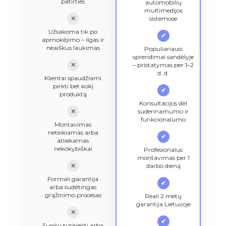
patirties
automobilių
multimedijos
✕
sistemose
Užsakoma tik po
✔
apmokėjimo – ilgas ir
neaiškus laukimas
Populiariausi
sprendimai sandėlyje
✕
– pristatymas per 1–2
d. d.
Klientai spaudžiami
pirkti bet kokį
✔
produktą
Konsultacijos dėl
✕
suderinamumo ir
funkcionalumo
Montavimas
neteikiamas arba
✔
atliekamas
nekokybiškai
Profesionalus
montavimas per 1
✕
darbo dieną
Formali garantija
✔
arba sudėtingas
grąžinimo procesas
Reali 2 metų
garantija Lietuvoje
✕
✔
Sunku susisiekti arba