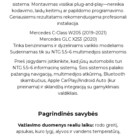
sistema. Montavimas visiškai plug-and-play—nereikia
kodavimo, laidų keitimų ar papildomo programavimo.
Geriausiems rezultatams rekomenduojama profesionali
instaliacija.
Mercedes C-Class W205 (2019–2021)
Mercedes GLC X253 (2020)
Tinka benzininiams ir dyzeliniams variklio modeliams
Suderinamas tik su NTG 5.5–6 multimedijos sistemomis
Prieš įsigydami įsitikinkite, kad jūsų automobilis turi
NTG 5.5–6 informacinę sistemą. Šios sistemos palaiko
pažangią navigaciją, multimedijos atkūrimą, Bluetooth
skambučius, Apple CarPlay/Android Auto (kur
prieinama) ir sklandžią integraciją su gamykliniais
valdikliais.
Pagrindinės savybės
Važiavimo duomenys realiu laiku:
rodo greitį,
apsukas, kuro lygį, alyvos ir vandens temperatūrą,