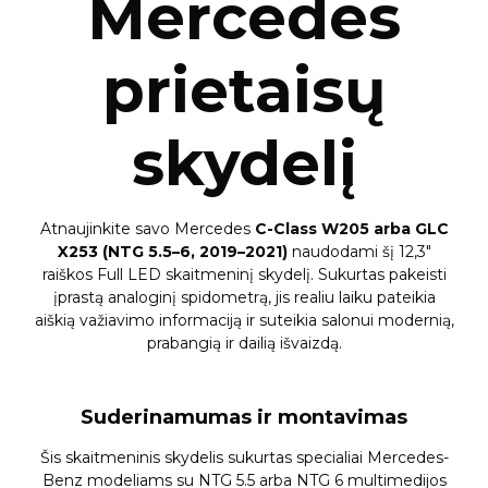
Mercedes
prietaisų
skydelį
Atnaujinkite savo Mercedes
C-Class W205 arba GLC
X253 (NTG 5.5–6, 2019–2021)
naudodami šį 12,3″
raiškos Full LED skaitmeninį skydelį. Sukurtas pakeisti
įprastą analoginį spidometrą, jis realiu laiku pateikia
aiškią važiavimo informaciją ir suteikia salonui modernią,
prabangią ir dailią išvaizdą.
Suderinamumas ir montavimas
Šis skaitmeninis skydelis sukurtas specialiai Mercedes-
Benz modeliams su NTG 5.5 arba NTG 6 multimedijos