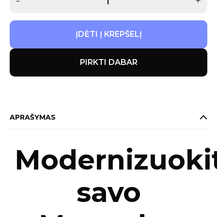
-
+
ĮDĖTI Į KREPŠELĮ
PIRKTI DABAR
APRAŠYMAS
Modernizuoki
savo