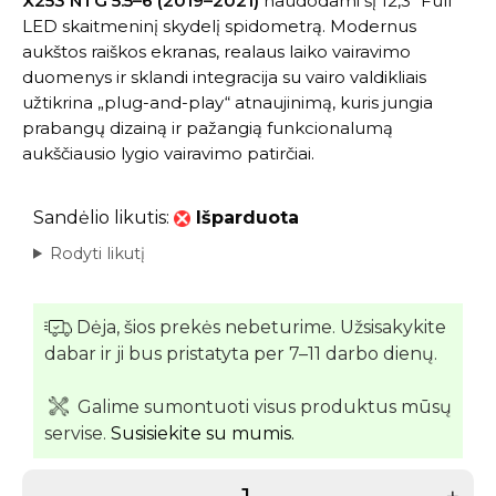
X253 NTG 5.5–6 (2019–2021)
naudodami šį 12,3″ Full
LED skaitmeninį skydelį spidometrą. Modernus
aukštos raiškos ekranas, realaus laiko vairavimo
duomenys ir sklandi integracija su vairo valdikliais
užtikrina „plug-and-play“ atnaujinimą, kuris jungia
prabangų dizainą ir pažangią funkcionalumą
aukščiausio lygio vairavimo patirčiai.
Sandėlio likutis:
Išparduota
Rodyti likutį
Dėja, šios prekės nebeturime. Užsisakykite
dabar ir ji bus pristatyta per 7–11 darbo dienų.
Galime sumontuoti visus produktus mūsų
servise.
Susisiekite su mumis.