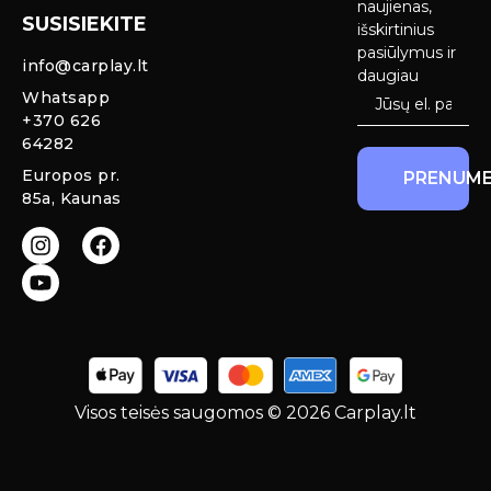
Ekranai
naujienas,
SUSISIEKITE
Privatumo
išskirtinius
Priekinio
politika
pasiūlymus ir
info@carplay.lt
galinio vaizdo
daugiau
kameros ir
Prekių
Whatsapp
sistemos
grąžinimas ir
+370 626
garantija
64282
Mercedes
Europos pr.
PRENUME
salono LED
85a, Kaunas
apšvietimas
Carplay ir
Android Auto
moduliai
originaliam
ekranui
Visos teisės saugomos © 2026 Carplay.lt