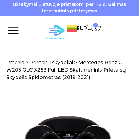
Užsakymai Lietuvoje pristatomi per 1-2 d. Galimas
tarptautinis pristatymas
0
EUR
Pradžia
>
Prietaisų skydeliai
>
Mercedes Benz C
W205 GLC X253 Full LED Skaitmeninis Prietaisų
Skydelis Spidometras (2019-2021)