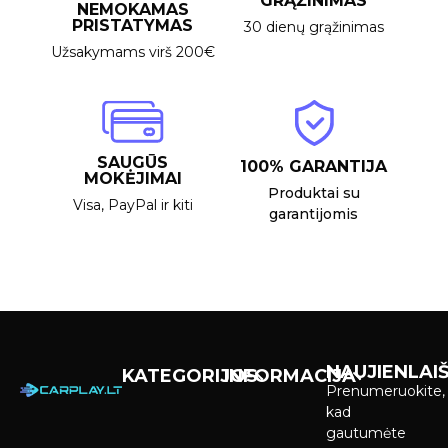
GRĄŽINIMAS
NEMOKAMAS
PRISTATYMAS
30 dienų grąžinimas
Užsakymams virš 200€
SAUGŪS
100% GARANTIJA
MOKĖJIMAI
Produktai su
Visa, PayPal ir kiti
garantijomis
NAUJIENLAIŠ
KATEGORIJOS
INFORMACIJA
Prenumeruokite,
Carplay &
Pirkimas ir
kad
Android Auto
pristatymas
gautumėte