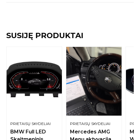
SUSIJĘ PRODUKTAI
PRIETAISŲ SKYDELIAI
PRIETAISŲ SKYDELIAI
PRIE
BMW Full LED
Mercedes AMG
Mer
Skaitmeninis
Menu aktyvacija
W44