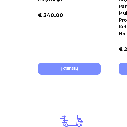
Pa
Mul
€
340.00
Pro
Kei
Nau
€
2
Į KREPŠELĮ