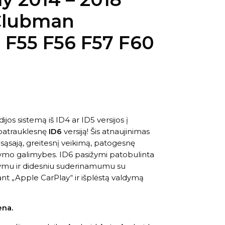
Clubman
F55 F56 F57 F60
jos sistemą iš ID4 ar ID5 versijos į
i patrauklesnę
ID6
versiją! Šis atnaujinimas
sąsają, greitesnį veikimą, patogesnę
dymo galimybes. ID6 pasižymi patobulinta
dymu ir didesniu suderinamumu su
ant „Apple CarPlay“ ir išplėstą valdymą
ena.