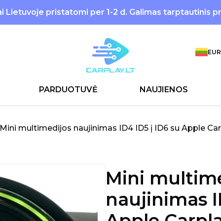
 Lietuvoje pristatomi per 1-2 d. Galimas tarptautinis p
EUR
PARDUOTUVĖ
NAUJIENOS
Mini multimedijos naujinimas ID4 ID5 į ID6 su Apple Ca
Mini multim
naujinimas I
Apple Carpla