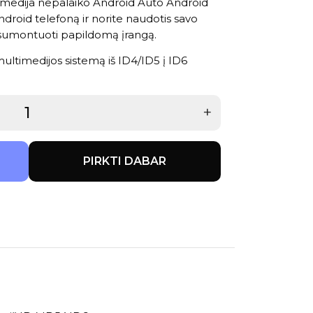
timedija nepalaiko Android Auto Android
droid telefoną ir norite naudotis savo
a sumontuoti
papildomą įrangą
.
ultimedijos sistemą iš ID4/ID5 į ID6
+
PIRKTI DABAR