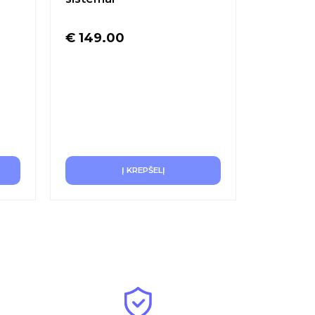
€
149.00
€
299.
Į KREPŠELĮ