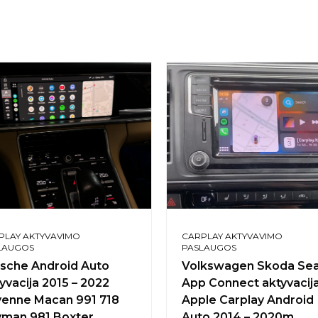
PLAY AKTYVAVIMO
CARPLAY AKTYVAVIMO
LAUGOS
PASLAUGOS
sche Android Auto
Volkswagen Skoda Se
yvacija 2015 – 2022
App Connect aktyvacija
enne Macan 991 718
Apple Carplay Android
man 981 Boxter
Auto 2014 – 2020m.