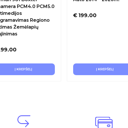
namera PCM4.0 PCM5.0
timedijos
€
199.00
gramavimas Regiono
timas Žemėlapių
jinimas
99.00
Į KREPŠELĮ
Į KREPŠELĮ