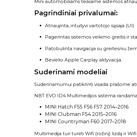
Mini automobiliams teikiame sistemos atnauji
Pagrindiniai privalumai:
Atnaujinta, intuityvi vartotojo sąsaja (UI)
Pagerintas sistemos veikimo greitis ir s
Patobulinta navigacija su greitesniu že
Bevielio Apple Carplay aktyvacija.
Suderinami modeliai
Suderinamumui patikrinti visada prašome atsi
NBT EVO ID4 Multimedijos sistema randama
MINI Hatch F55 F56 F57 2014–2016
MINI Clubman F54 2015–2016
MINI Countryman F60 2017–2018
Multimedija turi turėti Wifi (rožinį) lizdą ir Wif