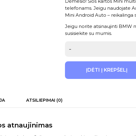
Dėmesio! Šios kartos Mini mul
telefonams. Jeigu naudojate An
Mini Android Auto – reikaling
Jeigu norite atsinaujinti BMW m
susisiekite su mumis
.
-
ĮDĖTI Į KREPŠELĮ
JA
ATSILIEPIMAI (0)
os atnaujinimas