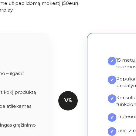
jame už papildomą mokestį (50eur).
arplay.
15 metų 
✔
sistemo
 – ilgas ir
Populiar
✔
pristatym
et kokį produktą
Konsulta
✔
VS
funkcio
ba atliekamas
Profesio
✔
tingas grąžinimo
Reali 2 
✔