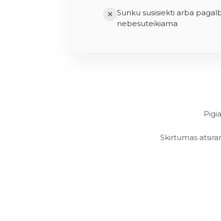
Sunku susisiekti arba pagal
✕
nebesuteikiama
Pigi
Skirtumas atsiran