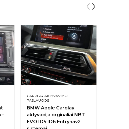
CARPLAY AKTYVAVIMO
CARPLAY 
PASLAUGOS
PASLAUGO
at
BMW Apple Carplay
Audi MI
 –
aktyvacija orginaliai NBT
A5 A6 Q
EVO ID5 ID6 Entrynav2
Carplay
sistemai
Aktyvaci