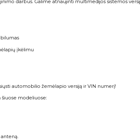
nimo darbus. Galime atnaujinti multimedijos sistemos versiją
tabilumas
mėlapių įkėlimu
ųsti automobilio žemėlapio versiją ir VIN numerį!
 šiuose modeliuose:
i anteną.