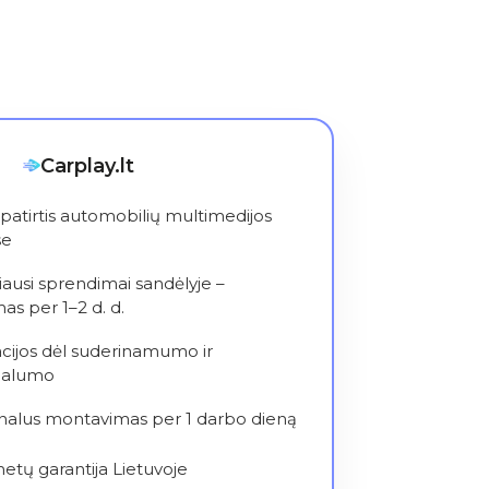
Carplay.lt
patirtis automobilių multimedijos
se
iausi sprendimai sandėlyje –
as per 1–2 d. d.
cijos dėl suderinamumo ir
nalumo
nalus montavimas per 1 darbo dieną
metų garantija Lietuvoje