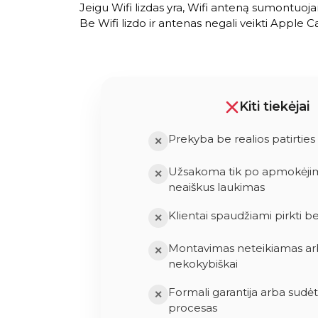
Jeigu Wifi lizdas yra, Wifi anteną sumontuo
Be Wifi lizdo ir antenas negali veikti Apple C
Kiti tiekėjai
Prekyba be realios patirties
✕
Užsakoma tik po apmokėjimo
✕
neaiškus laukimas
Klientai spaudžiami pirkti b
✕
Montavimas neteikiamas ar
✕
nekokybiškai
Formali garantija arba sudė
✕
procesas