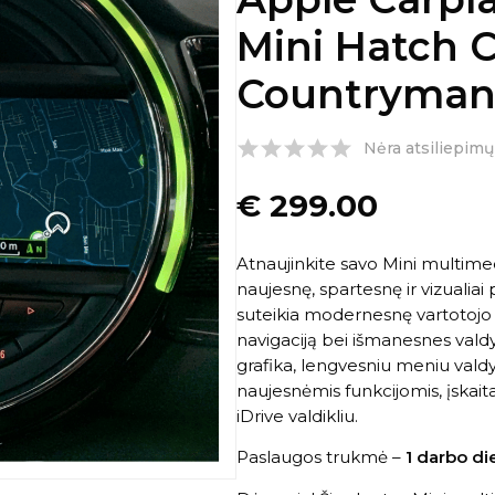
Mini Hatch 
Countryman 
Nėra atsiliepimų
€
299.00
Atnaujinkite savo Mini multimedi
naujesnę, spartesnę ir vizualia
suteikia modernesnę vartotojo 
navigaciją bei išmanesnes val
grafika, lengvesniu meniu val
naujesnėmis funkcijomis, įskait
iDrive valdikliu.
Paslaugos trukmė –
1 darbo di