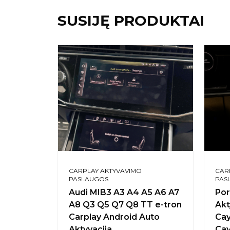
SUSIJĘ PRODUKTAI
CARPLAY AKTYVAVIMO
CAR
PASLAUGOS
PAS
Audi MIB3 A3 A4 A5 A6 A7
Por
A8 Q3 Q5 Q7 Q8 TT e-tron
Akt
Carplay Android Auto
Cay
Aktyvacija
Cay