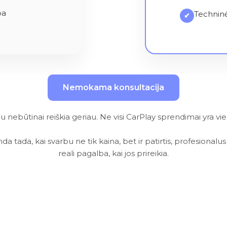
ba
Techninė
✔
Nemokama konsultacija
au nebūtinai reiškia geriau. Ne visi CarPlay sprendimai yra vie
da tada, kai svarbu ne tik kaina, bet ir patirtis, profesiona
reali pagalba, kai jos prireikia.