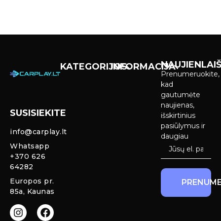
NAUJIENLAIŠ
KATEGORIJOS
INFORMACIJA
Prenumeruokite,
Carplay &
Pirkimas ir
kad
Android Auto
pristatymas
gautumėte
Ekranai
naujienas,
SUSISIEKITE
Privatumo
išskirtinius
Priekinio
politika
pasiūlymus ir
info@carplay.lt
galinio vaizdo
daugiau
kameros ir
Prekių
Whatsapp
sistemos
grąžinimas ir
+370 626
garantija
64282
Mercedes
Europos pr.
PRENUME
salono LED
85a, Kaunas
apšvietimas
Carplay ir