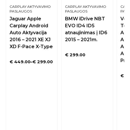
CARPLAY AKTYVAVIMO
CARPLAY AKTYVAVIMO
CARP
PASLAUGOS
PASLAUGOS
PAS
Jaguar Apple
BMW iDrive NBT
Vol
Carplay Android
EVO ID4 ID5
Tou
Auto Aktyvacija
atnaujinimas į ID6
App
2016 – 2021 XE XJ
2015 – 2021m.
And
XD F-Pace X-Type
App
Akt
€
299.00
Pro
€
449.00
–
€
299.00
€
19