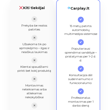
Kiti tiekėjai
Carplay.lt
✕
✔
Prekyba be realios
15 metų patirtis
patirties
automobilių
multimedijos sistemose
✕
✔
Užsakoma tik po
apmokėjimo – ilgas ir
Populiariausi
neaiškus laukimas
sprendimai sandėlyje –
pristatymas per 1–2 d.
✕
d.
Klientai spaudžiami
✔
pirkti bet kokį produktą
Konsultacijos dėl
✕
suderinamumo ir
funkcionalumo
Montavimas
neteikiamas arba
✔
atliekamas
nekokybiškai
Profesionalus
montavimas per 1
✕
darbo dieną