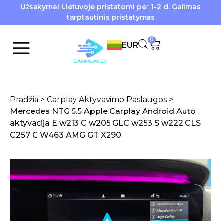
Užsakymai Lietuvoje pristatomi per 1-2 d. Galimas
tarptautinis pristatymas
0
EUR
Pradžia
>
Carplay Aktyvavimo Paslaugos
>
Mercedes NTG 5.5 Apple Carplay Android Auto
aktyvacija E w213 C w205 GLC w253 S w222 CLS
C257 G W463 AMG GT X290