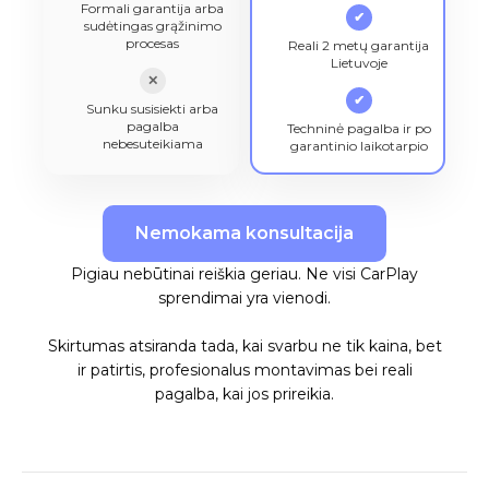
Formali garantija arba
✔
sudėtingas grąžinimo
procesas
Reali 2 metų garantija
Lietuvoje
✕
✔
Sunku susisiekti arba
pagalba
Techninė pagalba ir po
nebesuteikiama
garantinio laikotarpio
Nemokama konsultacija
Pigiau nebūtinai reiškia geriau. Ne visi CarPlay
sprendimai yra vienodi.
Skirtumas atsiranda tada, kai svarbu ne tik kaina, bet
ir patirtis, profesionalus montavimas bei reali
pagalba, kai jos prireikia.