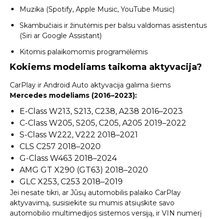
Muzika (Spotify, Apple Music, YouTube Music)
Skambučiais ir žinutėmis per balsu valdomas asistentus
(Siri ar Google Assistant)
Kitomis palaikomomis programėlėmis
Kokiems modeliams taikoma aktyvacija?
CarPlay ir Android Auto aktyvacija galima šiems
Mercedes modeliams (2016–2023):
E-Class W213, S213, C238, A238 2016–2023
C-Class W205, S205, C205, A205 2019–2022
S-Class W222, V222 2018–2021
CLS C257 2018–2020
G-Class W463 2018–2024
AMG GT X290 (GT63) 2018–2020
GLC X253, C253 2018–2019
Jei nesate tikri, ar Jūsų automobilis palaiko CarPlay
aktyvavimą,
susisiekite su mumis
atsiųskite savo
automobilio multimedijos sistemos versiją, ir VIN numerį