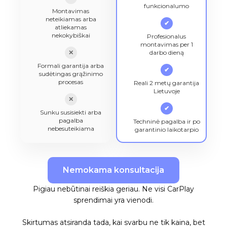
funkcionalumo
Montavimas
neteikiamas arba
✔
atliekamas
nekokybiškai
Profesionalus
montavimas per 1
✕
darbo dieną
Formali garantija arba
✔
sudėtingas grąžinimo
procesas
Reali 2 metų garantija
Lietuvoje
✕
✔
Sunku susisiekti arba
pagalba
Techninė pagalba ir po
nebesuteikiama
garantinio laikotarpio
Nemokama konsultacija
Pigiau nebūtinai reiškia geriau. Ne visi CarPlay
sprendimai yra vienodi.
Skirtumas atsiranda tada, kai svarbu ne tik kaina, bet