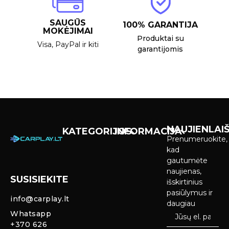
SAUGŪS
100% GARANTIJA
MOKĖJIMAI
Produktai su
Visa, PayPal ir kiti
garantijomis
NAUJIENLAIŠ
KATEGORIJOS
INFORMACIJA
Prenumeruokite,
Carplay &
Pirkimas ir
kad
Android Auto
pristatymas
gautumėte
Ekranai
naujienas,
SUSISIEKITE
Privatumo
išskirtinius
Priekinio
politika
pasiūlymus ir
info@carplay.lt
galinio vaizdo
daugiau
kameros ir
Prekių
Whatsapp
sistemos
grąžinimas ir
+370 626