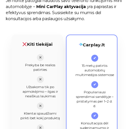
Jei norite patogiai naudotis savo telefono funkcijomis Mini
automobilyje –
Mini CarPlay aktyvacija
yra paprastas ir
efektyvus sprendimas. Susisiekite su mumis dėl
konsultacijos arba paslaugos užsakymo.
Kiti tiekėjai
Carplay.lt
✕
✔
Prekyba be realios
15 metų patirtis
patirties
automobilių
multimedijos sistemose
✕
✔
Užsakoma tik po
apmokėjimo – ilgas ir
Populiariausi
neaiškus laukimas
sprendimai sandėlyje –
pristatymas per 1–2 d.
✕
d.
Klientai spaudžiami
✔
pirkti bet kokį produktą
Konsultacijos dėl
✕
suderinamumo ir