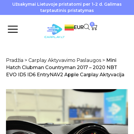
Užsakymai Lietuvoje pristatomi per 1-2 d. Galimas
tarptautinis pristatymas
0
EUR
Pradžia
>
Carplay Aktyvavimo Paslaugos
>
Mini
Hatch Clubman Countryman 2017 – 2020 NBT
EVO ID5 ID6 EntryNAV2 Apple Carplay Aktyvacija