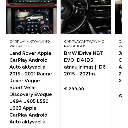
CARPLAY AKTYVAVIMO
CARPLAY AKTYVAVIMO
CARP
PASLAUGOS
PASLAUGOS
PAS
Land Rover Apple
BMW iDrive NBT
Jag
CarPlay Android
EVO ID4 ID5
Car
Auto aktyvacija
atnaujinimas į ID6
Aut
2015 – 2021 Range
2015 – 2021m.
2016
Rover Vogue
XD 
Sport Velar
€
299.00
Discovery Evoque
€
44
L494 L405 L550
L663 Apple
CarPlay Android
Auto aktyvacija