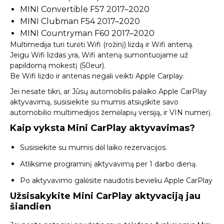
MINI Convertible F57 2017–2020
MINI Clubman F54 2017–2020
MINI Countryman F60 2017–2020
Multimedija turi turėti Wifi (rožinį) lizdą ir Wifi anteną.
Jeigu Wifi lizdas yra, Wifi anteną sumontuojame už
papildomą mokestį (50eur).
Be Wifi lizdo ir antenas negali veikti Apple Carplay.
Jei nesate tikri, ar Jūsų automobilis palaiko Apple CarPlay
aktyvavimą,
susisiekite su mumis
atsiųskite savo
automobilio multimedijos žemėlapių versiją, ir VIN numerį.
Kaip vyksta Mini CarPlay aktyvavimas?
Susisiekite su mumis dėl laiko rezervacijos.
Atliksime programinį aktyvavimą per 1 darbo dieną.
Po aktyvavimo galėsite naudotis bevieliu Apple CarPlay
Užsisakykite Mini CarPlay aktyvaciją jau
šiandien