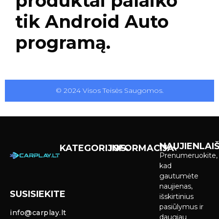
produktai palaiko
tik Android Auto
programą.
© 2024 Visos Teisės Saugomos.
NAUJIENLAIŠ
KATEGORIJOS
INFORMACIJA
Prenumeruokite,
Carplay &
Pirkimas ir
kad
Android Auto
pristatymas
gautumėte
Ekranai
naujienas,
SUSISIEKITE
Privatumo
išskirtinius
Priekinio
politika
pasiūlymus ir
info@carplay.lt
galinio vaizdo
daugiau