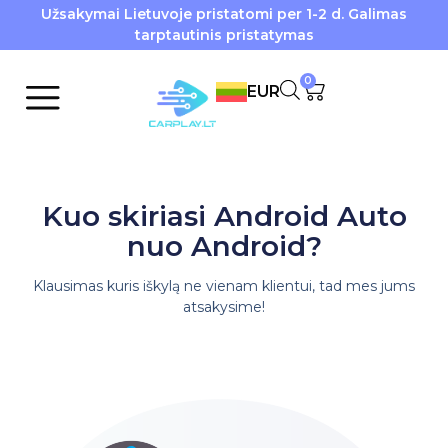
Užsakymai Lietuvoje pristatomi per 1-2 d. Galimas
tarptautinis pristatymas
0
EUR
Kuo skiriasi Android Auto
nuo Android?
Klausimas kuris iškylą ne vienam klientui, tad mes jums
atsakysime!