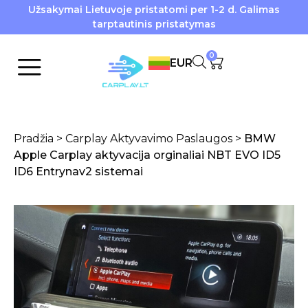
Užsakymai Lietuvoje pristatomi per 1-2 d. Galimas
tarptautinis pristatymas
0
EUR
Pradžia
>
Carplay Aktyvavimo Paslaugos
>
BMW
Apple Carplay aktyvacija orginaliai NBT EVO ID5
ID6 Entrynav2 sistemai