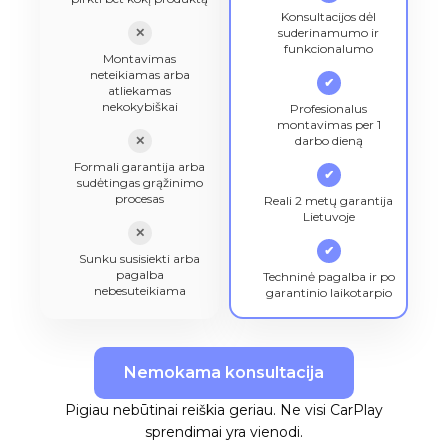
Konsultacijos dėl
✕
suderinamumo ir
funkcionalumo
Montavimas
neteikiamas arba
✔
atliekamas
nekokybiškai
Profesionalus
montavimas per 1
✕
darbo dieną
Formali garantija arba
✔
sudėtingas grąžinimo
procesas
Reali 2 metų garantija
Lietuvoje
✕
✔
Sunku susisiekti arba
pagalba
Techninė pagalba ir po
nebesuteikiama
garantinio laikotarpio
Nemokama konsultacija
Pigiau nebūtinai reiškia geriau. Ne visi CarPlay
sprendimai yra vienodi.