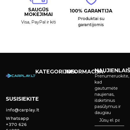
SAUGŪS
100% GARANTIJA
MOKĖJIMAI
Produktai su
Visa, PayPal ir kiti
garantijomis
NAUJIENLAIŠ
KATEGORIJOS
INFORMACIJA
Prenumeruokite,
Carplay &
Pirkimas ir
kad
Android Auto
pristatymas
gautumėte
Ekranai
naujienas,
SUSISIEKITE
Privatumo
išskirtinius
Priekinio
politika
pasiūlymus ir
info@carplay.lt
galinio vaizdo
daugiau
kameros ir
Prekių
Whatsapp
sistemos
grąžinimas ir
+370 626