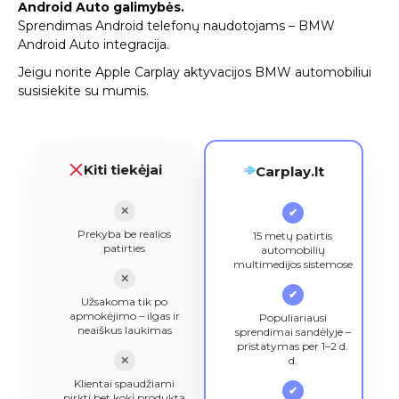
Android Auto galimybės.
Sprendimas Android telefonų naudotojams –
BMW
Android Auto integracija.
Jeigu norite Apple Carplay aktyvacijos BMW automobiliui
susisiekite su mumis
.
Kiti tiekėjai
Carplay.lt
✕
✔
Prekyba be realios
15 metų patirtis
patirties
automobilių
multimedijos sistemose
✕
✔
Užsakoma tik po
apmokėjimo – ilgas ir
Populiariausi
neaiškus laukimas
sprendimai sandėlyje –
pristatymas per 1–2 d.
✕
d.
Klientai spaudžiami
✔
pirkti bet kokį produktą