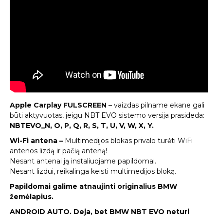
Apple Carplay FULSCREEN
– vaizdas pilname ekane gali
būti aktyvuotas, jeigu NBT EVO sistemo versija prasideda:
NBTEVO_
N, O, P, Q, R, S, T, U, V, W, X, Y.
Wi-Fi antena –
Multimedijos blokas privalo turėti WiFi
antenos lizdą ir pačią anteną!
Nesant antenai ją instaliuojame papildomai.
Nesant lizdui, reikalinga keisti multimedijos bloką.
Papildomai galime atnaujinti originalius BMW
žemėlapius.
ANDROID AUTO. Deja, bet BMW NBT EVO neturi