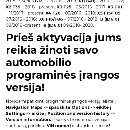
2018; 7-Series
G12
– 07/2015 – 2019;
X1 (F48)
– 2015 – 2022;
X2 F39
– 2018 – present;
X3 F25
– 03/2016 – 2017;
X3 G01
– 11/2017 – present;
X4 F26
– 03/2016 – 2018;
X5 F15/F85
–
07/2016 – 2018;
X6 F16/F86
– 07/2016 – 2018;
i3 (ID6.0)
09/2018–present;
i8 (ID6.0)
09/2018- 2020.
Prieš aktyvacija jums
reikia žinoti savo
automobilio
programinės įrangos
versija!
Norėdami patikrinti programinės įrangos versiją, eikite į
Navigation Maps -> spauskite Options -> eikite į
Settings -> eikite į Position and version history ->
Version information.
Padarykite sistemos versijos
nuotrauką, pridėkite
VIN numerį
ir atsiųskite mums!