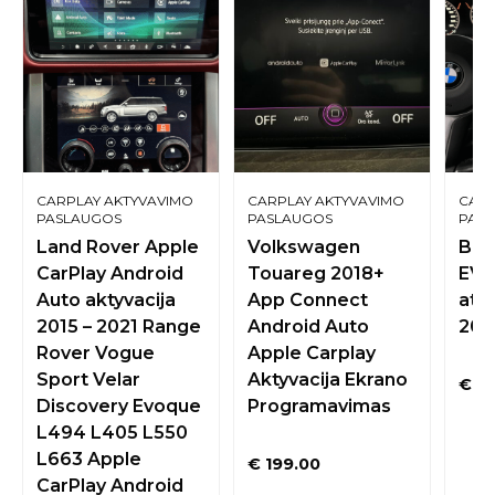
CARPLAY AKTYVAVIMO
CARPLAY AKTYVAVIMO
CARP
PASLAUGOS
PASLAUGOS
PAS
Land Rover Apple
Volkswagen
BMW
CarPlay Android
Touareg 2018+
EVO
Auto aktyvacija
App Connect
atna
2015 – 2021 Range
Android Auto
201
Rover Vogue
Apple Carplay
Sport Velar
Aktyvacija Ekrano
€
29
Discovery Evoque
Programavimas
L494 L405 L550
L663 Apple
€
199.00
CarPlay Android