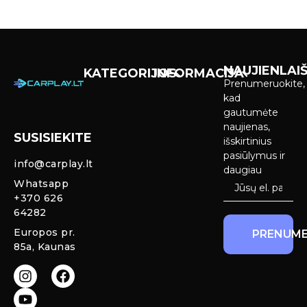
NAUJIENLAIŠ
KATEGORIJOS
INFORMACIJA
Prenumeruokite,
Carplay &
Pirkimas ir
kad
Android Auto
pristatymas
gautumėte
Ekranai
naujienas,
SUSISIEKITE
Privatumo
išskirtinius
Priekinio
politika
pasiūlymus ir
info@carplay.lt
galinio vaizdo
daugiau
kameros ir
Prekių
Whatsapp
sistemos
grąžinimas ir
+370 626
garantija
64282
Mercedes
Europos pr.
PRENUME
salono LED
85a, Kaunas
apšvietimas
Carplay ir
Android Auto