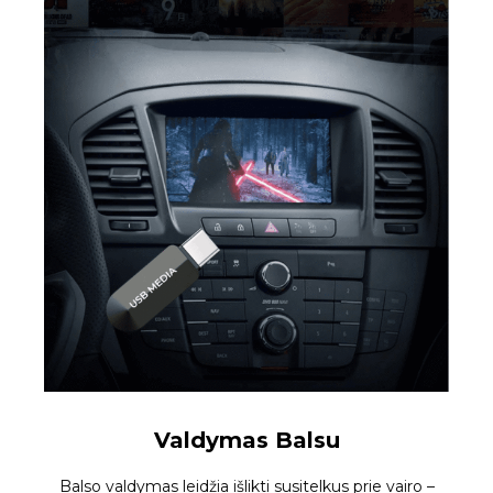
Valdymas Balsu
Balso valdymas leidžia išlikti susitelkus prie vairo –