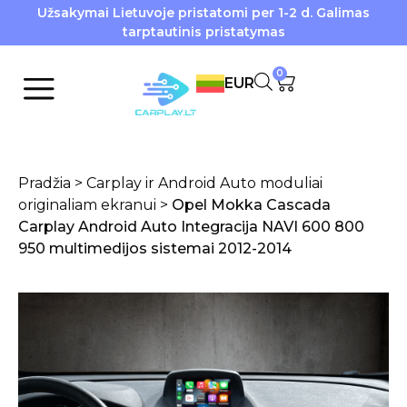
Užsakymai Lietuvoje pristatomi per 1-2 d. Galimas
tarptautinis pristatymas
0
EUR
Pradžia
>
Carplay ir Android Auto moduliai
originaliam ekranui
>
Opel Mokka Cascada
Carplay Android Auto Integracija NAVI 600 800
950 multimedijos sistemai 2012-2014