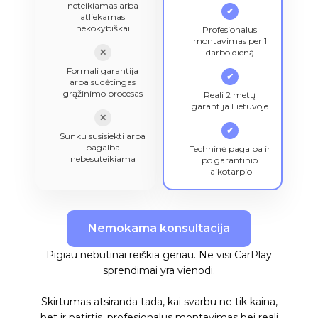
neteikiamas arba
✔
atliekamas
nekokybiškai
Profesionalus
montavimas per 1
✕
darbo dieną
Formali garantija
✔
arba sudėtingas
grąžinimo procesas
Reali 2 metų
garantija Lietuvoje
✕
✔
Sunku susisiekti arba
pagalba
Techninė pagalba ir
nebesuteikiama
po garantinio
laikotarpio
Nemokama konsultacija
Pigiau nebūtinai reiškia geriau. Ne visi CarPlay
sprendimai yra vienodi.
Skirtumas atsiranda tada, kai svarbu ne tik kaina,
bet ir patirtis, profesionalus montavimas bei reali