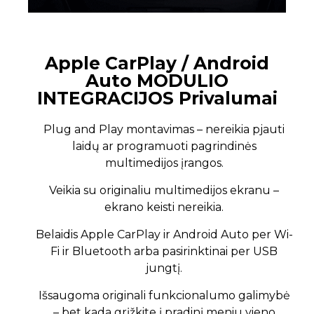
Apple CarPlay / Android
Auto MODULIO
INTEGRACIJOS Privalumai
Plug and Play montavimas – nereikia pjauti
laidų ar programuoti pagrindinės
multimedijos įrangos.
Veikia su originaliu multimedijos ekranu –
ekrano keisti nereikia.
Belaidis Apple CarPlay ir Android Auto per Wi-
Fi ir Bluetooth arba pasirinktinai per USB
jungtį.
Išsaugoma originali funkcionalumo galimybė
– bet kada grįžkite į pradinį meniu vieno