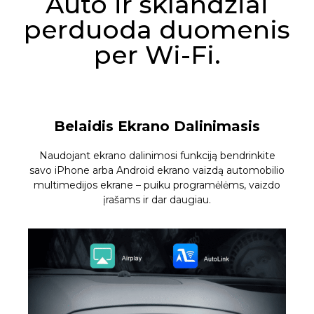
Auto ir sklandžiai
perduoda duomenis
per Wi-Fi.
Belaidis Ekrano Dalinimasis
Naudojant ekrano dalinimosi funkciją bendrinkite
savo iPhone arba Android ekrano vaizdą automobilio
multimedijos ekrane – puiku programėlėms, vaizdo
įrašams ir dar daugiau.