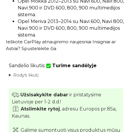
Opel Mokka 2012–2013 su Navi 600, Navi 800,
Navi 900 ir DVD 600, 800, 900 multimedijos
sistema.
Opel Meriva 2013–2014 su Navi 600, Navi 800,
Navi 900 ir DVD 600, 800, 900 multimedijos
sistema.
Ieškote CarPlay atnaujinimo naujesniai Insigniai ar
Astrai?
Spustelėkite čia
Sandėlio likutis:
Turime sandėlyje
Rodyti likutį
Užsisakykite dabar
ir pristatysime
Lietuvoje per 1-2 d.d.!
Atsiimkite rytoj
, adresu Europos pr.85a,
Kaunas.
Galime sumontuoti visus produktus mūsų