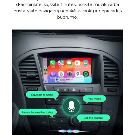
skambinkite, siųskite žinutes, leiskite muziką arba
nustatykite navigaciją nepakėlus rankų ir nepraradus
budrumo.