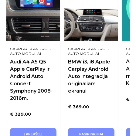
CARPLAY IR ANDROID
CARPLAY IR ANDROID
CARP
AUTO MODULIAI
AUTO MODULIAI
AUTO
ORIGINALIAM EKRANUI
ORIGINALIAM EKRANUI
App
Audi A4 A5 Q5
BMW i3, i8 Apple
And
Apple CarPlay ir
Carplay Android
mon
Android Auto
Auto integracija
Kau
Concert
originaliam
Symphony 2008-
ekranui
2016m.
€
40
€
369.00
€
329.00
Į KREPŠELĮ
PASIRINKIMAI