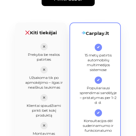
Kiti tiekėjai
Carplay.lt
✕
✔
Prekyba be realios
15 metų patirtis
patirties
automobilių
multimedijos
✕
sistemose
Užsakoma tik po
✔
apmokėjimo – ilgas ir
neaiškus laukimas
Populiariausi
sprendimai sandėlyje
✕
– pristatymas per 1–2
d. d.
Klientai spaudžiami
pirkti bet kokį
✔
produktą
Konsultacijos dėl
✕
suderinamumo ir
funkcionalumo
Montavimas