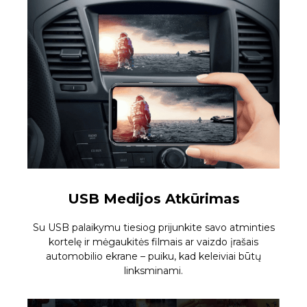
USB Medijos Atkūrimas
Su USB palaikymu tiesiog prijunkite savo atminties
kortelę ir mėgaukitės filmais ar vaizdo įrašais
automobilio ekrane – puiku, kad keleiviai būtų
linksminami.