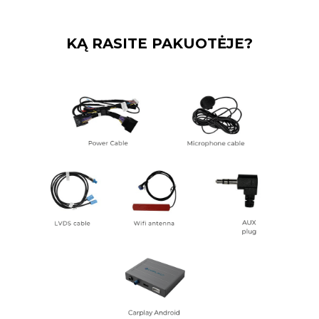
KĄ RASITE PAKUOTĖJE?