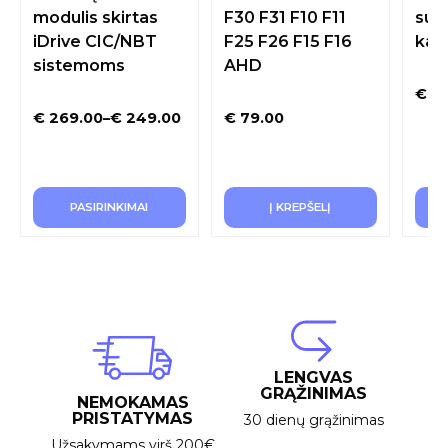
modulis skirtas
F30 F31 F10 F11
su g
iDrive CIC/NBT
F25 F26 F15 F16
kam
sistemoms
AHD
€
69
€
269.00
–
€
249.00
€
79.00
PASIRINKIMAI
Į KREPŠELĮ
LENGVAS
GRĄŽINIMAS
NEMOKAMAS
PRISTATYMAS
30 dienų grąžinimas
Užsakymams virš 200€