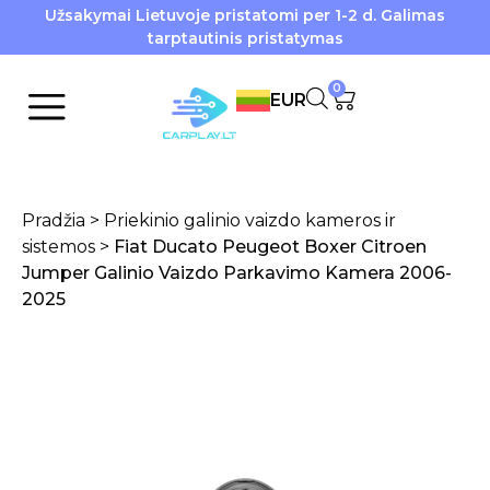
Užsakymai Lietuvoje pristatomi per 1-2 d. Galimas
tarptautinis pristatymas
0
EUR
Pradžia
>
Priekinio galinio vaizdo kameros ir
sistemos
>
Fiat Ducato Peugeot Boxer Citroen
Jumper Galinio Vaizdo Parkavimo Kamera 2006-
2025