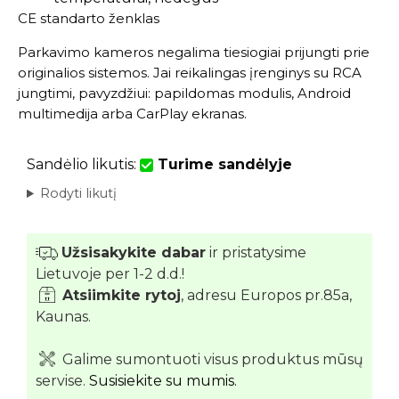
CE standarto ženklas
Parkavimo kameros negalima tiesiogiai prijungti prie
originalios sistemos. Jai reikalingas įrenginys su RCA
jungtimi, pavyzdžiui: papildomas modulis, Android
multimedija arba CarPlay ekranas.
Sandėlio likutis:
Turime sandėlyje
Rodyti likutį
Užsisakykite dabar
ir pristatysime
Lietuvoje per 1-2 d.d.!
Atsiimkite rytoj
, adresu Europos pr.85a,
Kaunas.
Galime sumontuoti visus produktus mūsų
servise.
Susisiekite su mumis.