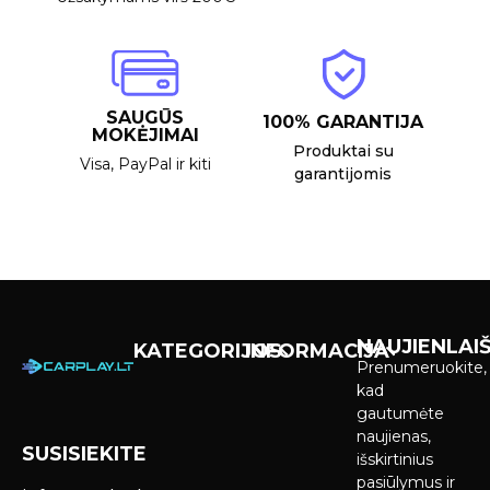
SAUGŪS
100% GARANTIJA
MOKĖJIMAI
Produktai su
Visa, PayPal ir kiti
garantijomis
NAUJIENLAIŠ
KATEGORIJOS
INFORMACIJA
Prenumeruokite,
Carplay &
Pirkimas ir
kad
Android Auto
pristatymas
gautumėte
Ekranai
naujienas,
SUSISIEKITE
Privatumo
išskirtinius
Priekinio
politika
pasiūlymus ir