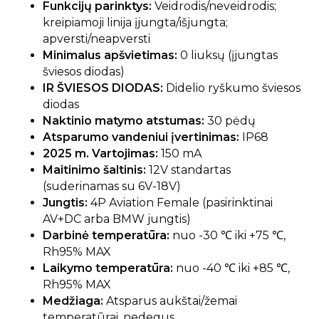
Funkcijų parinktys:
Veidrodis/neveidrodis;
kreipiamoji linija įjungta/išjungta;
apversti/neapversti
Minimalus apšvietimas:
0 liuksų (įjungtas
šviesos diodas)
IR ŠVIESOS DIODAS:
Didelio ryškumo šviesos
diodas
Naktinio matymo atstumas:
30 pėdų
Atsparumo vandeniui įvertinimas:
IP68
2025 m. Vartojimas:
150 mA
Maitinimo šaltinis:
12V standartas
(suderinamas su 6V-18V)
Jungtis:
4P Aviation Female (pasirinktinai
AV+DC arba BMW jungtis)
Darbinė temperatūra:
nuo -30 ℃ iki +75 ℃,
Rh95% MAX
Laikymo temperatūra:
nuo -40 ℃ iki +85 ℃,
Rh95% MAX
Medžiaga:
Atsparus aukštai/žemai
temperatūrai, nedegus