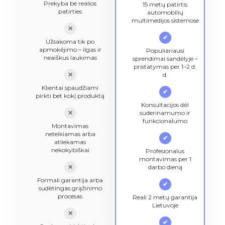
Prekyba be realios
15 metų patirtis
patirties
automobilių
multimedijos sistemose
✕
✔
Užsakoma tik po
apmokėjimo – ilgas ir
Populiariausi
neaiškus laukimas
sprendimai sandėlyje –
pristatymas per 1–2 d.
✕
d.
Klientai spaudžiami
✔
pirkti bet kokį produktą
Konsultacijos dėl
✕
suderinamumo ir
funkcionalumo
Montavimas
neteikiamas arba
✔
atliekamas
nekokybiškai
Profesionalus
montavimas per 1
✕
darbo dieną
Formali garantija arba
✔
sudėtingas grąžinimo
procesas
Reali 2 metų garantija
Lietuvoje
✕
✔