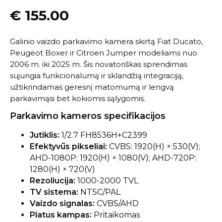
€
155.00
Galinio vaizdo parkavimo kamera skirtą Fiat Ducato,
Peugeot Boxer ir Citroen Jumper modeliams nuo
2006 m. iki 2025 m. Šis novatoriškas sprendimas
sujungia funkcionalumą ir sklandžią integraciją,
užtikrindamas geresnį matomumą ir lengvą
parkavimąsi bet kokiomis sąlygomis.
Parkavimo kameros specifikacijos
Jutiklis:
1/2.7 FH8536H+C2399
Efektyvūs pikseliai:
CVBS: 1920(H) × 530(V);
AHD-1080P: 1920(H) × 1080(V); AHD-720P:
1280(H) × 720(V)
Rezoliucija:
1000-2000 TVL
TV sistema:
NTSC/PAL
Vaizdo signalas:
CVBS/AHD
Platus kampas:
Pritaikomas