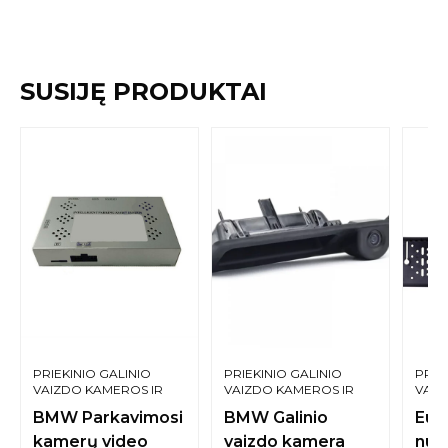
SUSIJĘ PRODUKTAI
PRIEKINIO GALINIO
PRIEKINIO GALINIO
PRIE
VAIZDO KAMEROS IR
VAIZDO KAMEROS IR
VAIZ
SISTEMOS
SISTEMOS
SIST
BMW Parkavimosi
BMW Galinio
Eur
kamerų video
vaizdo kamera
num